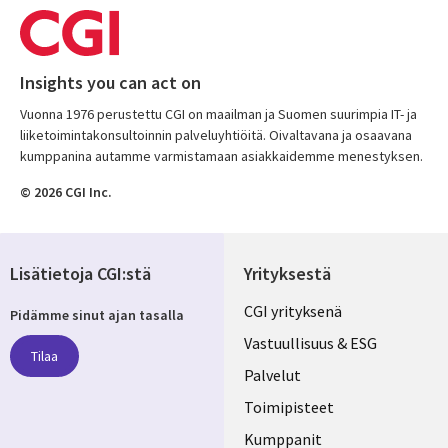
Insights you can act on
Vuonna 1976 perustettu CGI on maailman ja Suomen suurimpia IT- ja
liiketoimintakonsultoinnin palveluyhtiöitä. Oivaltavana ja osaavana
kumppanina autamme varmistamaan asiakkaidemme menestyksen.
© 2026 CGI Inc.
Lisätietoja CGI:stä
Yrityksestä
Useful
CGI yrityksenä
Pidämme sinut ajan tasalla
links
Vastuullisuus & ESG
Tilaa
FINLAND
Palvelut
Toimipisteet
Kumppanit