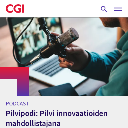
Skip
to
main
content
PODCAST
Pilvipodi: Pilvi innovaatioiden
mahdollistajana