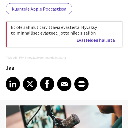
Kuuntele Apple Podcastissa
Et ole sallinut tarvittavia evästeitä. Hyväksy
toiminnalliset evästeet, jotta näet sisällön.
Evästeiden hallinta
Pilvipodi
·
Pilvi innovaatioiden mahdollistajana
Jaa
Share article on LinkedIn
Share article on X
Share article on Facebook
Share article on Email
Share article on Print
LinkedIn
X
Facebook
Email
Print