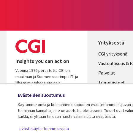
Yrityksestä
Useful
CGI yrityksenä
Insights you can act on
links
Vastuullisuus & 
Vuonna 1976 perustettu CGI on
FINLAND
Palvelut
maailman ja Suomen suurimpia IT- ja
Toimipisteet
liiketoimintakonsultoinnin
palveluyhtiöitä. Oivaltavana ja
Kumppanit
Evästeiden suostumus
osaavana kumppanina autamme
Uutishuone
varmistamaan asiakkaidemme
Käytämme omia ja kolmannen osapuolen evästeitämme sujuvan ja 
menestyksen.
toiminnan kannalta ja ne on asetettu oletuksena. Toiset ovat val
Ura CGI:llä
kaikki, ei yhtään tai osan näistä valinnaisista evästeistä.
© 2026 CGI Inc.
evästekäytäntömme sivulta