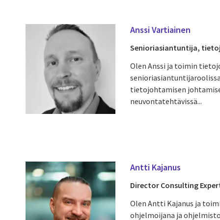
Anssi Vartiainen
Senioriasiantuntija, tie
Olen Anssi ja toimin tiet
senioriasiantuntijarooliss
tietojohtamisen johtamise
neuvontatehtävissä...
Antti Kajanus
Director Consulting Exper
Olen Antti Kajanus ja toim
ohjelmoijana ja ohjelmist