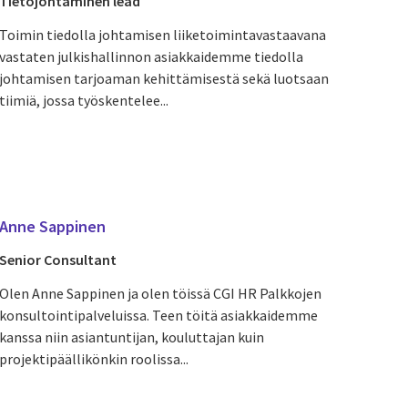
Tietojohtaminen lead
Toimin tiedolla johtamisen liiketoimintavastaavana
vastaten julkishallinnon asiakkaidemme tiedolla
johtamisen tarjoaman kehittämisestä sekä luotsaan
tiimiä, jossa työskentelee...
Anne Sappinen
Senior Consultant
Olen Anne Sappinen ja olen töissä CGI HR Palkkojen
konsultointipalveluissa. Teen töitä asiakkaidemme
kanssa niin asiantuntijan, kouluttajan kuin
projektipäällikönkin roolissa...