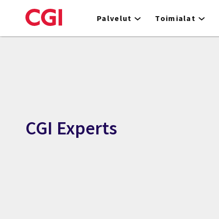
Skip
to
Palvelut
Toimialat
main
content
CGI Experts