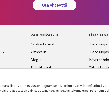
ota yhteyttä
Resurssikeskus
Lisätietoa
Library
Legal
Asiakastarinat
Tietosuoja
Links
FINLA
ESG
Artikkelit
Tietosuojas
FINLAND
Blogit
Käyttöehdo
Tapahtumat
Yhteystiedo
Podcastit
Evästeasetu
Viewpoints
turvallisen verkkosivuston tarjoamiseksi. Jotkut ovat välttämättömiä v
innaisia ​​ja asetetaan vain suostumuksellasi selauskokemuksesi parantamise
Katso lisää