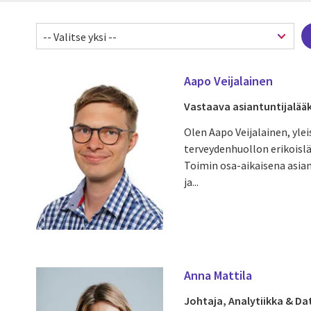
Aapo Veijalainen
Vastaava asiantuntijalääk
Olen Aapo Veijalainen, yle
terveydenhuollon erikoislä
Toimin osa-aikaisena asian
ja...
Anna Mattila
Johtaja, Analytiikka & D