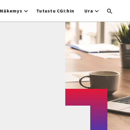
Näkemys
Tutustu CGI:hin
Ura