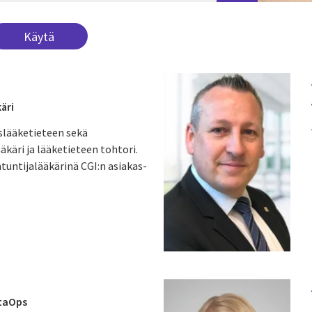
äri
islääketieteen sekä
äkäri ja lääketieteen tohtori.
tuntijalääkärinä CGI:n asiakas-
ataOps