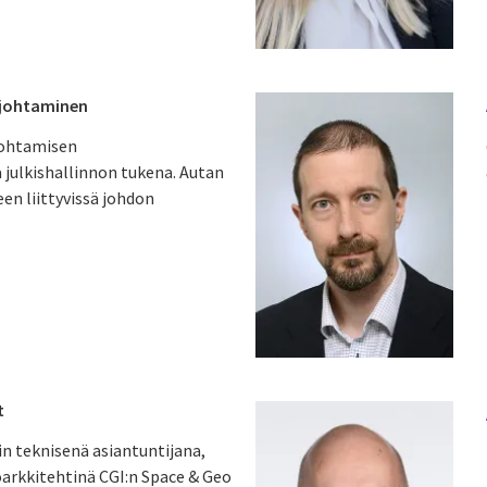
tojohtaminen
ojohtamisen
a julkishallinnon tukena. Autan
en liittyvissä johdon
t
in teknisenä asiantuntijana,
oarkkitehtinä CGI:n Space & Geo