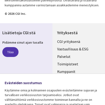
liiketoimintakonsultoinnin palveluyhtiöitä. Oivaltavana ja osaavana
kumppanina autamme varmistamaan asiakkaidemme menestyksen.
© 2026 CGI Inc.
Lisätietoja CGI:stä
Yrityksestä
Useful
CGI yrityksenä
Pidämme sinut ajan tasalla
links
Vastuullisuus & ESG
Tilaa
FINLAND
Palvelut
Toimipisteet
Kumppanit
Seuraa meitä
Uutishuone
Evästeiden suostumus
Social
Ura CGI:llä
Käytämme omia ja kolmannen osapuolen evästeitämme sujuvan ja
Media
turvallisen verkkosivuston tarjoamiseksi. Jotkut ovat
FINLAND
välttämättömiä verkkosivustomme toiminnan kannalta ja ne on
asetettu oletuksena. Toiset ovat valinnaisia ​​ja asetetaan vain