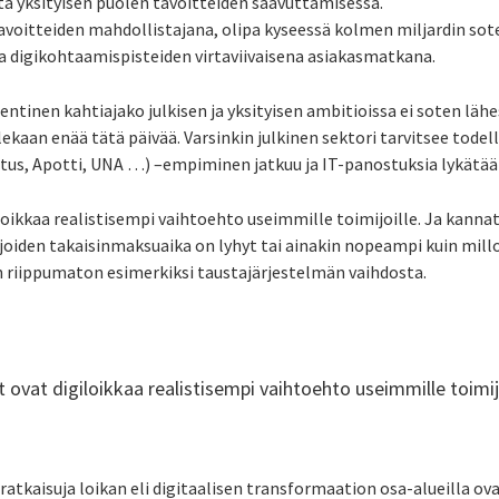
ttä yksityisen puolen tavoitteiden saavuttamisessa.
tavoitteiden mahdollistajana, olipa kyseessä kolmen miljardin so
ja digikohtaamispisteiden virtaviivaisena asiakasmatkana.
entinen kahtiajako julkisen ja yksityisen ambitioissa ei soten lähe
kaan enää tätä päivää. Varsinkin julkinen sektori tarvitsee todel
tus, Apotti, UNA …) –empiminen jatkuu ja IT-panostuksia lykätää
ikkaa realistisempi vaihtoehto useimmille toimijoille. Ja kanna
, joiden takaisinmaksuaika on lyhyt tai ainakin nopeampi kuin milloi
on riippumaton esimerkiksi taustajärjestelmän vaihdosta.
ovat digiloikkaa realistisempi vaihtoehto useimmille toimijo
tkaisuja loikan eli digitaalisen transformaation osa-alueilla ova