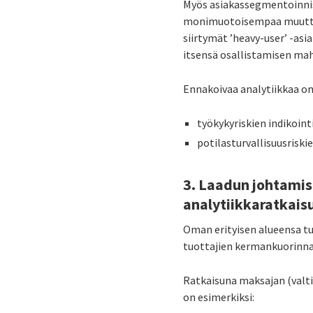
Myös asiakassegmentoinnis
monimuotoisempaa muuttuja
siirtymät ’heavy-user’ -as
itsensä osallistamisen mah
Ennakoivaa analytiikkaa on
työkykyriskien indikoint
potilasturvallisuusriskie
3. Laadun johtamis
analytiikkaratkais
Oman erityisen alueensa t
tuottajien kermankuorinnan 
Ratkaisuna maksajan (val
on esimerkiksi: