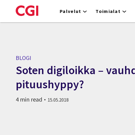
Skip
to
Palvelut
Toimialat
main
content
BLOGI
Soten digiloikka – vauh
pituushyppy?
4 min read
15.05.2018