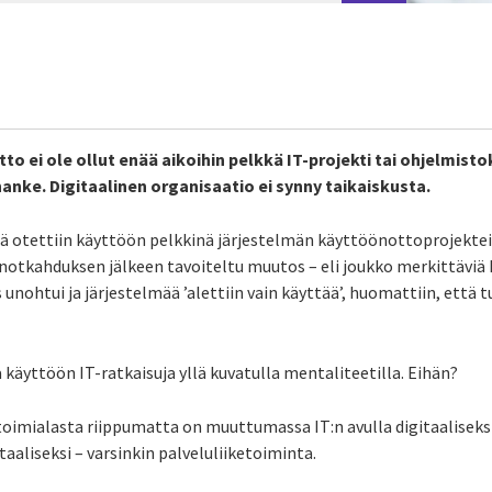
to ei ole ollut enää aikoihin pelkkä IT-projekti tai ohjelmisto
nke. Digitaalinen organisaatio ei synny taikaiskusta.
iä otettiin käyttöön pelkkinä järjestelmän käyttöönottoprojektei
otkahduksen jälkeen tavoiteltu muutos – eli joukko merkittäviä 
ohtui ja järjestelmää ’alettiin vain käyttää’, huomattiin, että tu
käyttöön IT-ratkaisuja yllä kuvatulla mentaliteetilla. Eihän?
toimialasta riippumatta on muuttumassa IT:n avulla digitaaliseksi
aaliseksi – varsinkin palveluliiketoiminta.