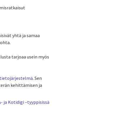
imisratkaisut
isivät yhtä ja samaa
kohta.
Alusta tarjoaa usein myös
tietojärjestelmä
. Sen
erän kehittämisen ja
 ja Kotidigi –tyyppisissä