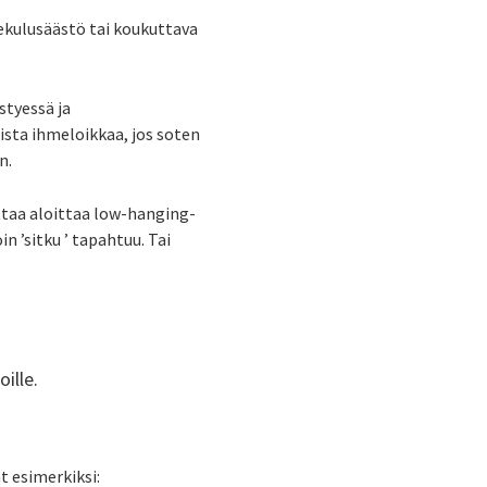
tekulusäästö tai koukuttava
styessä ja
lista ihmeloikkaa, jos soten
n.
ttaa aloittaa low-hanging-
n ’sitku ’ tapahtuu. Tai
ille.
t esimerkiksi: