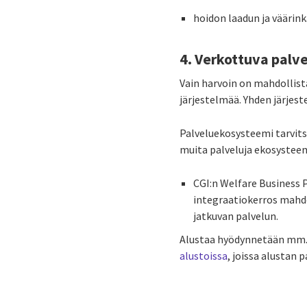
hoidon laadun ja väärin
4. Verkottuva palv
Vain harvoin on mahdollista
järjestelmää. Yhden järjes
Palveluekosysteemi tarvits
muita palveluja ekosystee
CGI:n Welfare Business 
integraatiokerros mahd
jatkuvan palvelun.
Alustaa hyödynnetään mm.
alustoissa
, joissa alustan 