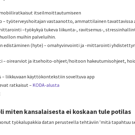
i mobiiliratkaisut itseilmoittautumiseen
o – työterveyshoitajan vastaanotto, ammattilainen tavattavissa a
tarointi –työkykyä tukeva liikunta-, ravitsemus-, stressinhallint
huollon muihin palveluihin.
n edistäminen (hyte) – omahyvinvointi ja -mittarointi yhdistettyn
i – oirearviot ja itsehoito-ohjeet/hoitoon hakeutumisohjeet, hoi
s – liikkuvaan käyttökontekstiin soveltuva app
vat ratkaisut –
KODA-alusta
t
li miten kansalaisesta ei koskaan tule potilas
uonut työkalupakkia datan perusteella tehtäviin ’mitä tapahtuu se