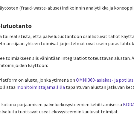
käytösten (fraud-waste-abuse) indikoinnin analytiikka ja koneopp
elutuotanto
 tai realistista, että palvelutuotantoon osallistuvat tahot käyttä
telmän sijaan yhteen toimivat järjestelmät ovat usein paras lähtö
ee toimiakseen siis vähintään integraatiot toteuttavan alustan. 
mitoimijoiden käyttöön:
Platform on alusta, jonka ytimenä on
OMNI360-asiakas- ja potilas
ollistaa
monitoimittajamallilla
tapahtuvan alustan jatkuvan kett
 kotona pärjäämisen palveluekosysteemien kehittämisessä
KODA-
palveluita tuottavat useat ekosysteemiin kuuluvat toimijat.