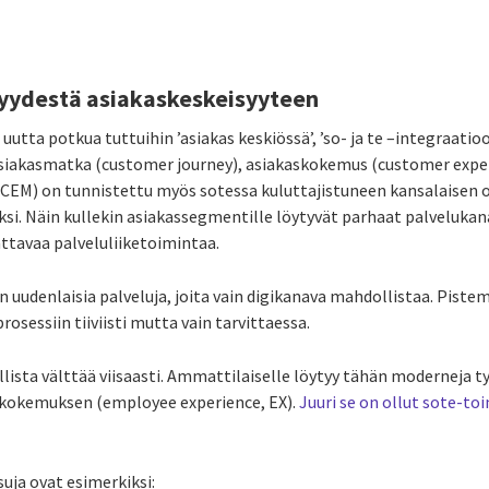
syydestä asiakaskeskeisyyteen
utta potkua tuttuihin ’asiakas keskiössä’, ’so- ja te –integraati
Asiakasmatka (customer journey), asiakaskokemus (customer experi
CEM) on tunnistettu myös sotessa kuluttajistuneen kansalaisen o
si. Näin kullekin asiakassegmentille löytyvät parhaat palvelukana
attavaa palveluliiketoimintaa.
uudenlaisia palveluja, joita vain digikanava mahdollistaa. Pistem
sessiin tiiviisti mutta vain tarvittaessa.
ista välttää viisaasti. Ammattilaiselle löytyy tähän moderneja ty
kokemuksen (employee experience, EX).
Juuri se on ollut sote-toi
uja ovat esimerkiksi: