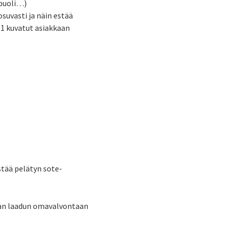
upuoli…)
uvasti ja näin estää
 1 kuvatut asiakkaan
tää pelätyn sote-
jan laadun omavalvontaan