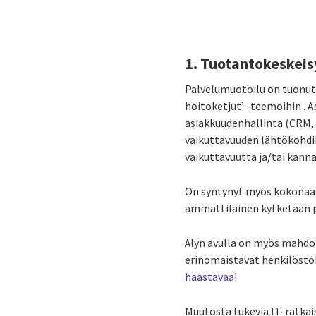
1. Tuotantokeskei
Palvelumuotoilu on tuonut u
hoitoketjut’ -teemoihin . 
asiakkuudenhallinta (CRM, 
vaikuttavuuden lähtökohdik
vaikuttavuutta ja/tai kann
On syntynyt myös kokonaan 
ammattilainen kytketään pro
Älyn avulla on myös mahdoll
erinomaistavat henkilöstö
haastavaa!
Muutosta tukevia IT-ratkais