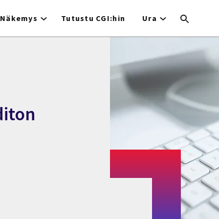
Näkemys
Tutustu CGI:hin
Ura
diton