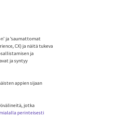
oon’ ja ’saumattomat
ence, CX) ja näitä tukeva
sallistamisen ja
vat ja syntyy
äisten appien sijaan
övälineitä, jotka
mialalla perinteisesti