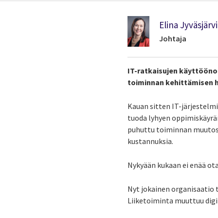
Elina Jyväsjärvi
Johtaja
IT-ratkaisujen käyttöönot
toiminnan kehittämisen ha
Kauan sitten IT-järjestelm
tuoda lyhyen oppimiskäyrän
puhuttu toiminnan muutos un
kustannuksia.
Nykyään kukaan ei enää ota 
Nyt jokainen organisaatio 
Liiketoiminta muuttuu digit