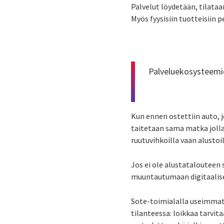
Palvelut löydetään, tilata
Myös fyysisiin tuotteisiin 
Palveluekosysteemien
Kun ennen ostettiin auto, j
taitetaan sama matka jolla
ruutuvihkoilla vaan alustoil
Jos ei ole alustatalouteen 
muuntautumaan digitaalise
Sote-toimialalla useimmat s
tilanteessa: loikkaa tarvi