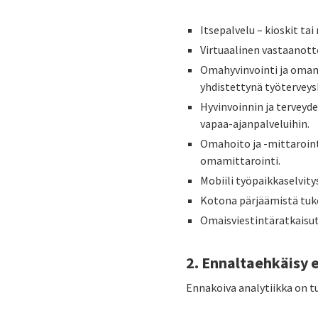
Itsepalvelu – kioskit ta
Virtuaalinen vastaanott
Omahyvinvointi ja omamit
yhdistettynä työterveys
Hyvinvoinnin ja terveyde
vapaa-ajanpalveluihin.
Omahoito ja -mittaroint
omamittarointi.
Mobiili työpaikkaselvity
Kotona pärjäämistä tuke
Omaisviestintäratkaisu
2. Ennaltaehkäisy e
Ennakoiva analytiikka on t