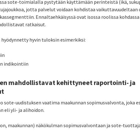
sa sote-toimialalla pystytään käyttämään perinteistä (ikä, suk
joukkoa, jotta palvelut voidaan kohdistaa vaikuttavuudeltaan os
iakassegmenttiin. Ennaltaehkäisyssä ovat isossa roolissa kohdassa
dollistavat ratkaisut.
 hyödynnetty hyvin tuloksin esimerkiksi:
iin
n indikointiin
en mahdollistavat kehittyneet raportointi- ja
ut
uo sote-uudistuksen vaatima maakunnan sopimusvalvonta, joka es
eli yli- ja alihoidon.
tion, maakunnan) näkökulman sopimusvalvontaan ja sote-tuotta