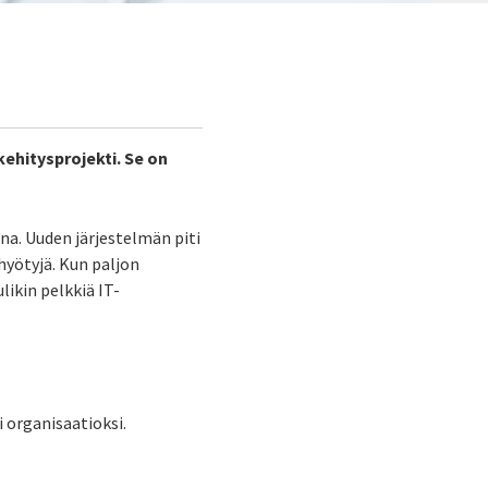
kehitysprojekti. Se on
na. Uuden järjestelmän piti
hyötyjä. Kun paljon
likin pelkkiä IT-
 organisaatioksi.