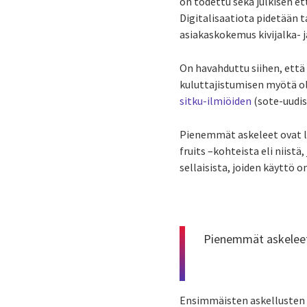
on todettu sekä julkisen e
Digitalisaatiota pidetään 
asiakaskokemus kivijalka- 
On havahduttu siihen, että 
kuluttajistumisen myötä ole
sitku-ilmiöiden
(sote-uudis
Pienemmät askeleet ovat lo
fruits –kohteista eli niistä
sellaisista, joiden käyttö 
Pienemmät askeleet 
Ensimmäisten askellusten ra