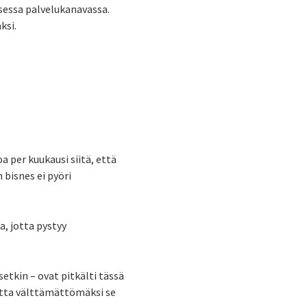
sessa palvelukanavassa.
ksi.
 per kuukausi siitä, että
bisnes ei pyöri
a, jotta pystyy
etkin – ovat pitkälti tässä
mutta välttämättömäksi se