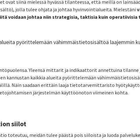
et ovat siinä mielessä hyvässä tilanteessa, että meillä on lainsä
ltö), jolla tulee ohjata ja johtaa hyvinvointialueita. Mielestäni
v
iitä voidaan johtaa niin strategisia, taktisia kuin operatiivisia
alueita pyörittelemään vähimmäistietosisältöä laajemmin ku
ntöpuolensa. Yleensä mittarit ja indikaattorit annettuina tilanne 
ten kannustan kaikkia alueita pyörittelemään vähimmäistietosisä
älillä. Näin saadaan erittäin laaja tietotarvemittaristo hyötykäy
tietojohtamisen järjestelmän käyttöönoton viimeinen kohta.
ion siilot
io toteutuu, meidän tulee päästä pois siiloista ja luoda palveluke