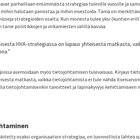
vat parhaillaan ensimmäistä strategiaa tuleville vuosille ja sa
 mihin halutaan panostaa ja mihin investoida. Tämä on merkittäv
eja strategioiden osalta. Kun monesta tulee yksi (kuntien erilli
 tarve poliitikkojen ja virkamiesten välillä kasvaa.
misesta HVA-strategiassa on lupaus yhteisestä matkasta, vai
ona."
 joissa asemoidaan myös tietojohtamisen tulevaisuus. Kirjaus tie
eisestä matkasta, vaikka tietojohtamista ei tule nähdä itseisarvon
alla tietojohtamisenkin tavoitteet ja läpinäkyvyys kehittämiseen 
johtaminen
kitetty osaksi organisaation strategiaa, on luonnollista lähteä