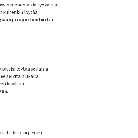
hyvin monenlaisia työkaluja
n kuitenkin löytää
iaan ja raportointiin tai
pitäisi löytää sellaisia
ee selvitä niukalla
tyen käydään
taan
.
us eli tietotarpeiden