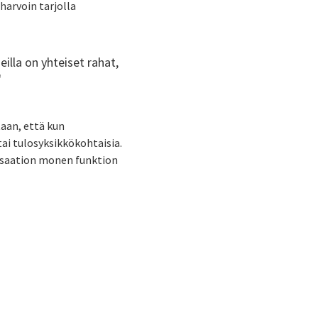
harvoin tarjolla
illa on yhteiset rahat,
"
aan, että kun
 tai tulosyksikkökohtaisia.
nisaation monen funktion