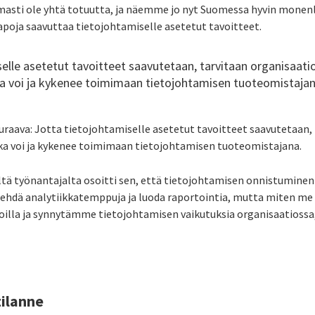
rmasti ole yhtä totuutta, ja näemme jo nyt Suomessa hyvin monenl
apoja saavuttaa tietojohtamiselle asetetut tavoitteet.
selle asetetut tavoitteet saavutetaan, tarvitaan organisaat
oka voi ja kykenee toimimaan tietojohtamisen tuoteomistajan
euraava: Jotta tietojohtamiselle asetetut tavoitteet saavutetaan,
oka voi ja kykenee toimimaan tietojohtamisen tuoteomistajana.
tä työnantajalta osoitti sen, että tietojohtamisen onnistumine
tehdä analytiikkatemppuja ja luoda raportointia, mutta miten 
soilla ja synnytämme tietojohtamisen vaikutuksia organisaatiossa,
tilanne