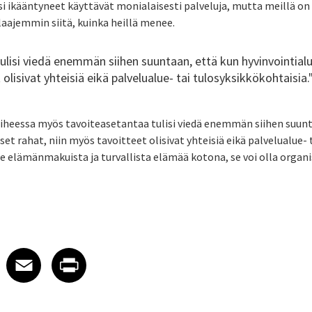
i ikääntyneet käyttävät monialaisesti palveluja, mutta meillä on 
 laajemmin siitä, kuinka heillä menee.
lisi viedä enemmän siihen suuntaan, että kun hyvinvointialue
olisivat yhteisiä eikä palvelualue- tai tulosyksikkökohtaisia.
iheessa myös tavoiteasetantaa tulisi viedä enemmän siihen suunt
set rahat, niin myös tavoitteet olisivat yhteisiä eikä palvelualue-
 elämänmakuista ja turvallista elämää kotona, se voi olla orga
 on LinkedIn
icle on X
e article on Facebook
Share article on Email
Share article on Print
Facebook
Email
Print