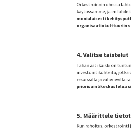
Orkestroinnin ohessa lähtöt
käytössämme, ja en lähde t
monialaisesti kehitysputk
organisaatiokulttuuriin 
4. Valitse taistelut
Tähän asti kaikki on tuntun
investointikohteita, jotka 
resurssilla ja vähenevillä 
priorisointikeskustelua s
5. Määrittele tieto
Kun rahoitus, orkestrointi j