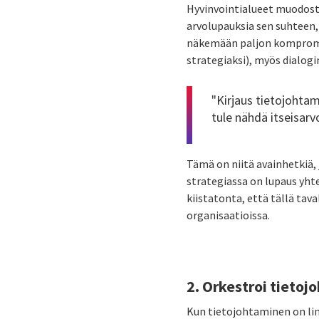
Hyvinvointialueet muodosta
arvolupauksia sen suhteen,
näkemään paljon kompromiss
strategiaksi), myös dialogin
"Kirjaus tietojohta
tule nähdä itseisarv
Tämä on niitä avainhetkiä,
strategiassa on lupaus yht
kiistatonta, että tällä tav
organisaatioissa.
2. Orkestroi tieto
Kun tietojohtaminen on lin