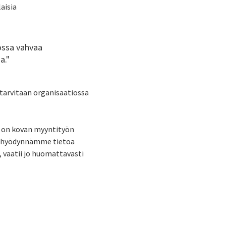
aisia
iossa vahvaa
a."
 tarvitaan organisaatiossa
n on kovan myyntityön
me hyödynnämme tietoa
 vaatii jo huomattavasti