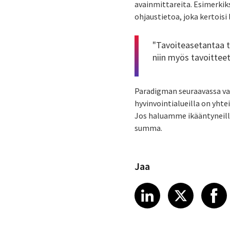
avainmittareita. Esimerkiks
ohjaustietoa, joka kertoisi
"Tavoiteasetantaa tu
niin myös tavoitteet 
Paradigman seuraavassa va
hyvinvointialueilla on yhtei
Jos haluamme ikääntyneille
summa.
Jaa
Share article
Share art
Shar
LinkedIn
X