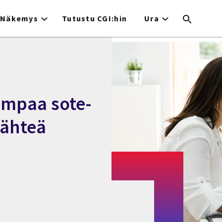
Näkemys
Tutustu CGI:hin
Ura
empaa sote-
lähteä