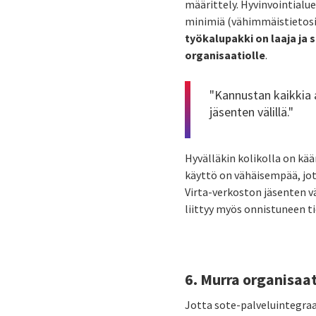
määrittely. Hyvinvointialue
minimiä (vähimmäistietosisä
työkalupakki on laaja ja s
organisaatiolle
.
"Kannustan kaikkia 
jäsenten välillä."
Hyvälläkin kolikolla on kää
käyttö on vähäisempää, jo
Virta-verkoston jäsenten v
liittyy myös onnistuneen 
6. Murra organisaat
Jotta sote-palveluintegraat