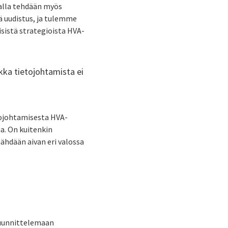
malla tehdään myös
ä uudistus, ja tulemme
sistä strategioista HVA-
kka tietojohtamista ei
tojohtamisesta HVA-
a. On kuitenkin
nähdään aivan eri valossa
 suunnittelemaan