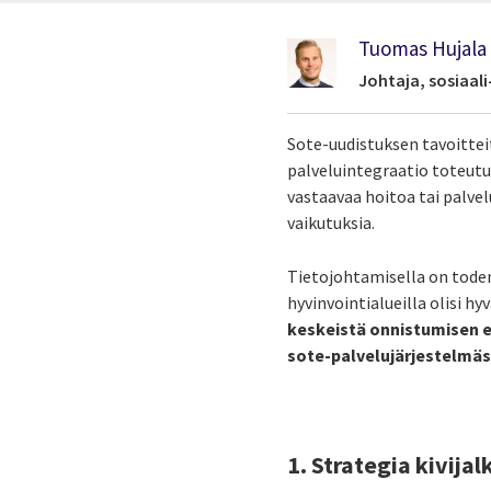
Tuomas Hujala
Johtaja, sosiaali
Sote-uudistuksen tavoitteita
palveluintegraatio toteutu
vastaavaa hoitoa tai palvel
vaikutuksia.
Tietojohtamisella on toden
hyvinvointialueilla olisi h
keskeistä onnistumisen e
sote-palvelujärjestelmäs
1. Strategia kivija