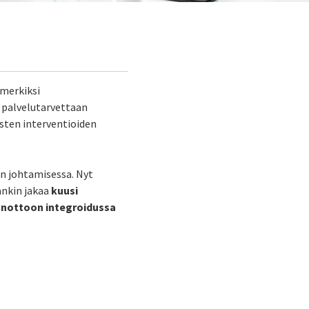
imerkiksi
t palvelutarvettaan
isten interventioiden
en johtamisessa. Nyt
ankin jakaa
kuusi
önottoon integroidussa