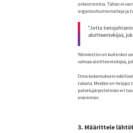
orkestrointia. Tähän ei va
organisoitumismalleja ja t
"Jotta tietojohtami
aloitteentekijää, j
Ydinviestini on kuitenkin s
vahvaa aloitteentekijää, j
Oma kokemukseni edellisel
takana. Meidän on helppo 
palvelujärjestelmän eri ta
enemmän.
3. Määrittele lähtö