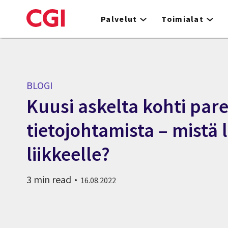
Skip
to
Palvelut
Toimialat
main
content
BLOGI
Kuusi askelta kohti par
tietojohtamista – mistä 
liikkeelle?
3 min read
16.08.2022