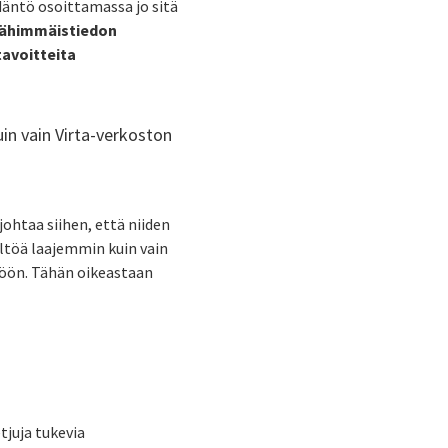
ädäntö osoittamassa jo sitä
ähimmäistiedon
 tavoitteita
in vain Virta-verkoston
johtaa siihen, että niiden
ltöä laajemmin kuin vain
ttöön. Tähän oikeastaan
tjuja tukevia