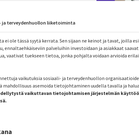
- ja terveydenhuollon liiketoiminta
 ei ole tässä syytä kerrata. Sen sijaan ne keinot ja tavat, joilla es
u, ennaltaehkäiseviin palveluihin investoidaan ja asiakkaat saava
ua, vaativat tuekseen tietoa, jonka pohjalta voidaan arvioida erila
nettuja vaikutuksia sosiaali- ja terveydenhuollon organisaatioid
yvä mahdollisuus asemoida tietojohtaminen uudella tavalla ja halu
dellytystä vaikuttavan tietojohtamisen järjestelmän käyttö
sä.
lkana