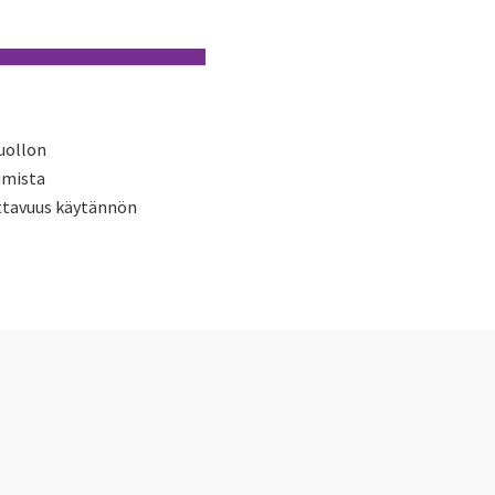
huollon
umista
uttavuus käytännön