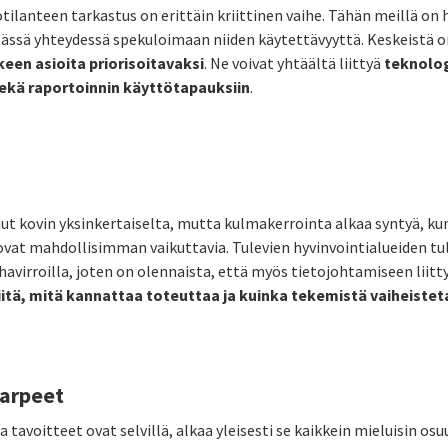
ilanteen tarkastus on erittäin kriittinen vaihe. Tähän meillä on 
ässä yhteydessä spekuloimaan niiden käytettävyyttä. Keskeistä o
een asioita priorisoitavaksi
. Ne voivat yhtäältä liittyä
teknolog
sekä raportoinnin käyttötapauksiin
.
ut kovin yksinkertaiselta, mutta kulmakerrointa alkaa syntyä, kun 
ovat mahdollisimman vaikuttavia. Tulevien hyvinvointialueiden tul
rahavirroilla, joten on olennaista, että myös tietojohtamiseen liit
iitä, mitä kannattaa toteuttaa ja kuinka tekemistä vaiheiste
tarpeet
a tavoitteet ovat selvillä, alkaa yleisesti se kaikkein mieluisin osu