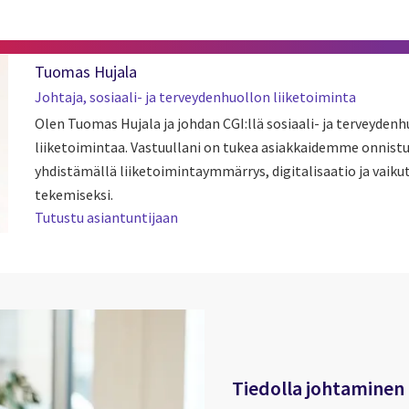
Tuomas Hujala
Johtaja, sosiaali- ja terveydenhuollon liiketoiminta
Olen Tuomas Hujala ja johdan CGI:llä sosiaali- ja terveyden
liiketoimintaa. Vastuullani on tukea asiakkaidemme onnist
yhdistämällä liiketoimintaymmärrys, digitalisaatio ja vaik
tekemiseksi.
Tutustu asiantuntijaan
Tiedolla johtaminen