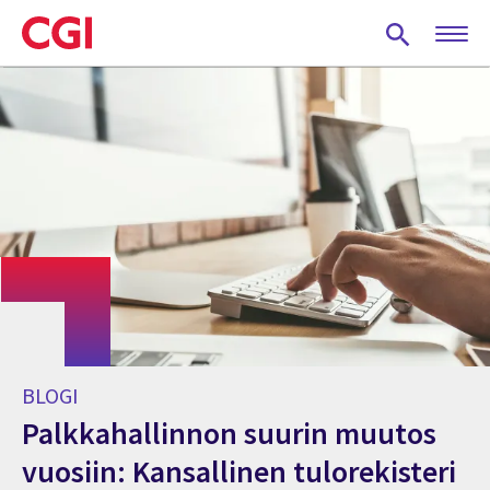
Skip
to
main
content
BLOGI
Palkkahallinnon suurin muutos
vuosiin: Kansallinen tulorekisteri