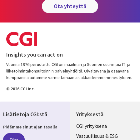
ota yhteyttä
Insights you can act on
Vuonna 1976 perustettu CGI on maailman ja Suomen suurimpia IT- ja
liiketoimintakonsultoinnin palveluyhtiöitä. Oivaltavana ja osaavana
kumppanina autamme varmistamaan asiakkaidemme menestyksen.
© 2026 CGI Inc.
Lisätietoja CGI:stä
Yrityksestä
Useful
CGI yrityksenä
Pidämme sinut ajan tasalla
links
Vastuullisuus & ESG
Tilaa