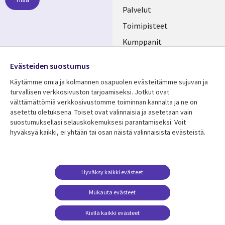
FINLAND
Palvelut
Toimipisteet
Kumppanit
Seuraa meitä
Uutishuone
Evästeiden suostumus
Social
Ura CGI:llä
Käytämme omia ja kolmannen osapuolen evästeitämme sujuvan ja
Media
turvallisen verkkosivuston tarjoamiseksi. Jotkut ovat
FINLAND
välttämättömiä verkkosivustomme toiminnan kannalta ja ne on
asetettu oletuksena. Toiset ovat valinnaisia ​​ja asetetaan vain
Resurssikeskus
Lisätietoa
suostumuksellasi selauskokemuksesi parantamiseksi. Voit
hyväksyä kaikki, ei yhtään tai osan näistä valinnaisista evästeistä.
Library
Legal
Asiakastarinat
Tietosuoja
Links
FINLAND
Artikkelit
Tietosuojaseloste
FINLAND
Blogit
Käyttöehdot
Hyväksy kaikki evästeet
Tapahtumat
Yhteystiedot
Mukauta evästeet
Podcastit
Evästeasetuksesi
Kiellä kaikki evästeet
Viewpoints