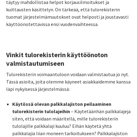
täytyy mahdollistaa helpot korjausilmoitukset ja
kuittausten käsittelyn. On tärkeää, että tulorekisterin
tuomat järjestelmämuutokset ovat helposti ja joustavasti
käyttöönotettavissa ensi vuodenvaihteessa.
Vinkit tulorekisterin käyttöönoton
valmistautumiseen
Tulorekisterin voimaantuloon voidaan valmistautua jo nyt.
Tässä asioita, joita olemme käyneet asiakkaidemme kanssa
läpi nykyisessä järjestelmässä:
Käytössä olevan palkkalajiston peilaaminen
tulorekisterin tulolajeihin
– Käytetäänhän palkkalajeja
siten, että voidaan määritellä, mille tulorekisterin
tulolajille palkkalaji kuuluu? Eihän käytetä yhtä
palkkalajia liian moneen tarkoitukseen? Palkkalajiston