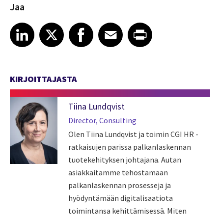
Jaa
Share article on LinkedIn
Share article on X
Share article on Facebook
Share article on Email
Share article on Print
LinkedIn
X
Facebook
Email
Print
KIRJOITTAJASTA
Tiina Lundqvist
Director, Consulting
Olen Tiina Lundqvist ja toimin CGI HR -
ratkaisujen parissa palkanlaskennan
tuotekehityksen johtajana. Autan
asiakkaitamme tehostamaan
palkanlaskennan prosesseja ja
hyödyntämään digitalisaatiota
toimintansa kehittämisessä. Miten