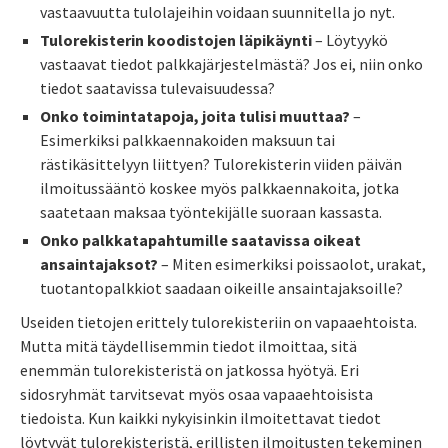
vastaavuutta tulolajeihin voidaan suunnitella jo nyt.
Tulorekisterin koodistojen läpikäynti
– Löytyykö
vastaavat tiedot palkkajärjestelmästä? Jos ei, niin onko
tiedot saatavissa tulevaisuudessa?
Onko toimintatapoja, joita tulisi muuttaa?
–
Esimerkiksi palkkaennakoiden maksuun tai
rästikäsittelyyn liittyen? Tulorekisterin viiden päivän
ilmoitussääntö koskee myös palkkaennakoita, jotka
saatetaan maksaa työntekijälle suoraan kassasta.
Onko palkkatapahtumille saatavissa oikeat
ansaintajaksot?
– Miten esimerkiksi poissaolot, urakat,
tuotantopalkkiot saadaan oikeille ansaintajaksoille?
Useiden tietojen erittely tulorekisteriin on vapaaehtoista.
Mutta mitä täydellisemmin tiedot ilmoittaa, sitä
enemmän tulorekisteristä on jatkossa hyötyä. Eri
sidosryhmät tarvitsevat myös osaa vapaaehtoisista
tiedoista. Kun kaikki nykyisinkin ilmoitettavat tiedot
löytyvät tulorekisteristä, erillisten ilmoitusten tekeminen