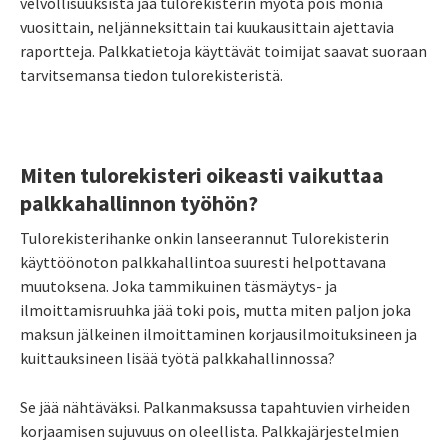
velvollisuuksista jää tulorekisterin myötä pois monia
vuosittain, neljänneksittain tai kuukausittain ajettavia
raportteja. Palkkatietoja käyttävät toimijat saavat suoraan
tarvitsemansa tiedon tulorekisteristä.
Miten tulorekisteri oikeasti vaikuttaa
palkkahallinnon työhön?
Tulorekisterihanke onkin lanseerannut Tulorekisterin
käyttöönoton palkkahallintoa suuresti helpottavana
muutoksena. Joka tammikuinen täsmäytys- ja
ilmoittamisruuhka jää toki pois, mutta miten paljon joka
maksun jälkeinen ilmoittaminen korjausilmoituksineen ja
kuittauksineen lisää työtä palkkahallinnossa?
Se jää nähtäväksi. Palkanmaksussa tapahtuvien virheiden
korjaamisen sujuvuus on oleellista. Palkkajärjestelmien