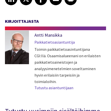
KIRJOITTAJASTA
Antti Mansikka
Paikkatietoasiantuntija
Toimin paikkatietoasintuntijana
CGI:llä. Osaamisalueenani on erilaisten
paikkatietoaineistojen ja
analyysimenetelmien soveltaminen
hyvin erilaisiin tarpeisiin ja
toimialoihin.
Tutustu asiantuntijaan
Tutustu uusimpiin sisältöihimme