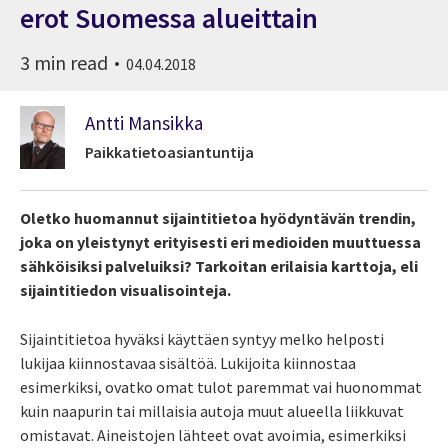
erot Suomessa alueittain
3 min read
04.04.2018
Antti Mansikka
Paikkatietoasiantuntija
Oletko huomannut sijaintitietoa hyödyntävän trendin,
joka on yleistynyt erityisesti eri medioiden muuttuessa
sähköisiksi palveluiksi? Tarkoitan erilaisia karttoja, eli
sijaintitiedon visualisointeja.
Sijaintitietoa hyväksi käyttäen syntyy melko helposti
lukijaa kiinnostavaa sisältöä. Lukijoita kiinnostaa
esimerkiksi, ovatko omat tulot paremmat vai huonommat
kuin naapurin tai millaisia autoja muut alueella liikkuvat
omistavat. Aineistojen lähteet ovat avoimia, esimerkiksi