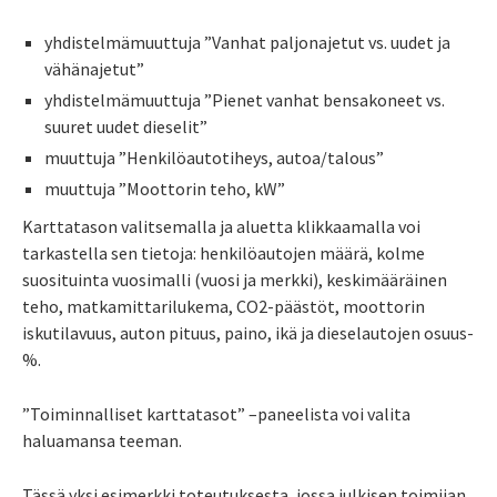
yhdistelmämuuttuja ”Vanhat paljonajetut vs. uudet ja
vähänajetut”
yhdistelmämuuttuja ”Pienet vanhat bensakoneet vs.
suuret uudet dieselit”
muuttuja ”Henkilöautotiheys, autoa/talous”
muuttuja ”Moottorin teho, kW”
Karttatason valitsemalla ja aluetta klikkaamalla voi
tarkastella sen tietoja: henkilöautojen määrä, kolme
suosituinta vuosimalli (vuosi ja merkki), keskimääräinen
teho, matkamittarilukema, CO2-päästöt, moottorin
iskutilavuus, auton pituus, paino, ikä ja dieselautojen osuus-
%.
”Toiminnalliset karttatasot” –paneelista voi valita
haluamansa teeman.
Tässä yksi esimerkki toteutuksesta, jossa julkisen toimijan