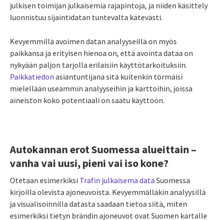
julkisen toimijan julkaisemia rajapintoja, ja niiden käsittely
luonnistuu sijaintidatan tuntevalta kätevästi.
Kevyemmillä avoimen datan analyyseillä on myös
paikkansa ja erityisen hienoa on, että avointa dataa on
nykyään paljon tarjolla erilaisiin käyttötarkoituksiin.
Paikkatiedon
asiantuntijana sitä kuitenkin törmäisi
mielellään useammin analyyseihin ja karttoihin, joissa
aineiston koko potentiaali on saatu käyttöön.
Autokannan erot Suomessa alueittain –
vanha vai uusi, pieni vai iso kone?
Otetaan esimerkiksi
Trafin julkaisema data
Suomessa
kirjoilla olevista ajoneuvoista. Kevyemmälläkin analyysillä
ja visualisoinnilla datasta saadaan tietoa siitä, miten
esimerkiksi tietyn brändin ajoneuvot ovat Suomen kartalle