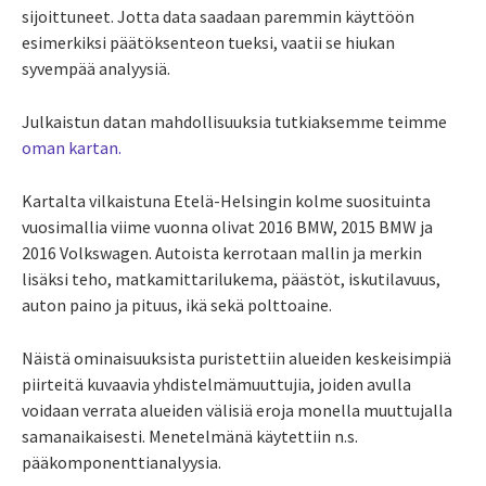
sijoittuneet. Jotta data saadaan paremmin käyttöön
esimerkiksi päätöksenteon tueksi, vaatii se hiukan
syvempää analyysiä.
Julkaistun datan mahdollisuuksia tutkiaksemme teimme
oman kartan.
Kartalta vilkaistuna Etelä-Helsingin kolme suosituinta
vuosimallia viime vuonna olivat 2016 BMW, 2015 BMW ja
2016 Volkswagen. Autoista kerrotaan mallin ja merkin
lisäksi teho, matkamittarilukema, päästöt, iskutilavuus,
auton paino ja pituus, ikä sekä polttoaine.
Näistä ominaisuuksista puristettiin alueiden keskeisimpiä
piirteitä kuvaavia yhdistelmämuuttujia, joiden avulla
voidaan verrata alueiden välisiä eroja monella muuttujalla
samanaikaisesti. Menetelmänä käytettiin n.s.
pääkomponenttianalyysia.