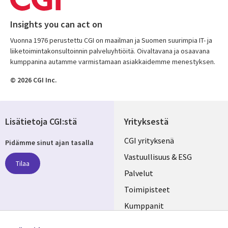
Insights you can act on
Vuonna 1976 perustettu CGI on maailman ja Suomen suurimpia IT- ja
liiketoimintakonsultoinnin palveluyhtiöitä. Oivaltavana ja osaavana
kumppanina autamme varmistamaan asiakkaidemme menestyksen.
© 2026 CGI Inc.
Lisätietoja CGI:stä
Yrityksestä
Useful
CGI yrityksenä
Pidämme sinut ajan tasalla
links
Vastuullisuus & ESG
Tilaa
FINLAND
Palvelut
Toimipisteet
Kumppanit
Seuraa meitä
Uutishuone