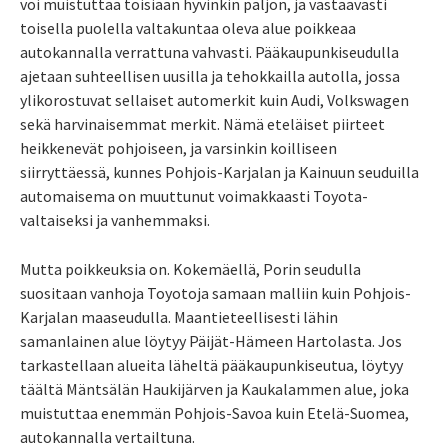
voi muistuttaa toisiaan hyvinkin paljon, ja vastaavasti
toisella puolella valtakuntaa oleva alue poikkeaa
autokannalla verrattuna vahvasti. Pääkaupunkiseudulla
ajetaan suhteellisen uusilla ja tehokkailla autolla, jossa
ylikorostuvat sellaiset automerkit kuin Audi, Volkswagen
sekä harvinaisemmat merkit. Nämä eteläiset piirteet
heikkenevät pohjoiseen, ja varsinkin koilliseen
siirryttäessä, kunnes Pohjois-Karjalan ja Kainuun seuduilla
automaisema on muuttunut voimakkaasti Toyota-
valtaiseksi ja vanhemmaksi.
Mutta poikkeuksia on. Kokemäellä, Porin seudulla
suositaan vanhoja Toyotoja samaan malliin kuin Pohjois-
Karjalan maaseudulla. Maantieteellisesti lähin
samanlainen alue löytyy Päijät-Hämeen Hartolasta. Jos
tarkastellaan alueita läheltä pääkaupunkiseutua, löytyy
täältä Mäntsälän Haukijärven ja Kaukalammen alue, joka
muistuttaa enemmän Pohjois-Savoa kuin Etelä-Suomea,
autokannalla vertailtuna.