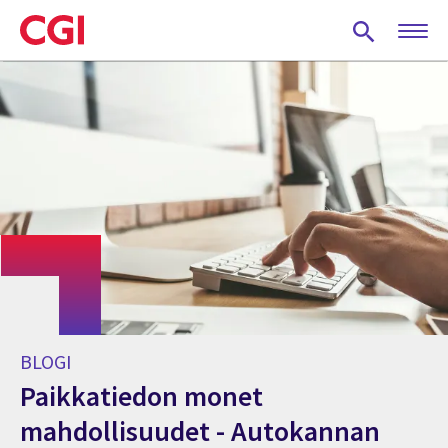
Skip
to
main
content
BLOGI
Paikkatiedon monet
mahdollisuudet - Autokannan