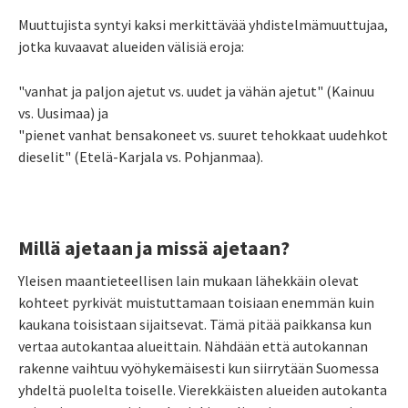
Muuttujista syntyi kaksi merkittävää yhdistelmämuuttujaa,
jotka kuvaavat alueiden välisiä eroja:
"vanhat ja paljon ajetut vs. uudet ja vähän ajetut" (Kainuu
vs. Uusimaa) ja
"pienet vanhat bensakoneet vs. suuret tehokkaat uudehkot
dieselit" (Etelä-Karjala vs. Pohjanmaa).
Millä ajetaan ja missä ajetaan?
Yleisen maantieteellisen lain mukaan lähekkäin olevat
kohteet pyrkivät muistuttamaan toisiaan enemmän kuin
kaukana toisistaan sijaitsevat. Tämä pitää paikkansa kun
vertaa autokantaa alueittain. Nähdään että autokannan
rakenne vaihtuu vyöhykemäisesti kun siirrytään Suomessa
yhdeltä puolelta toiselle. Vierekkäisten alueiden autokanta