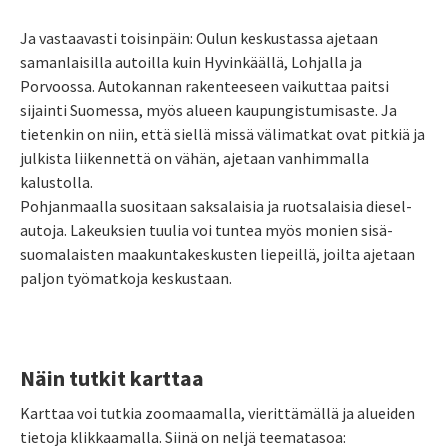
Ja vastaavasti toisinpäin: Oulun keskustassa ajetaan
samanlaisilla autoilla kuin Hyvinkäällä, Lohjalla ja
Porvoossa. Autokannan rakenteeseen vaikuttaa paitsi
sijainti Suomessa, myös alueen kaupungistumisaste. Ja
tietenkin on niin, että siellä missä välimatkat ovat pitkiä ja
julkista liikennettä on vähän, ajetaan vanhimmalla
kalustolla.
Pohjanmaalla suositaan saksalaisia ja ruotsalaisia diesel-
autoja. Lakeuksien tuulia voi tuntea myös monien sisä-
suomalaisten maakuntakeskusten liepeillä, joilta ajetaan
paljon työmatkoja keskustaan.
Näin tutkit karttaa
Karttaa voi tutkia zoomaamalla, vierittämällä ja alueiden
tietoja klikkaamalla. Siinä on neljä teematasoa: