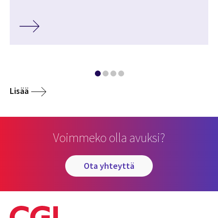
Lisää
Voimmeko olla avuksi?
ota yhteyttä