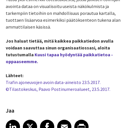
avointa dataa on visualisoitu useista näkökulmista ja
tarkempiin tietoihin on mahdollisuus porautua kartalla,
tuottaen lisäarvoa esimerkiksi päätöksenteon tukena alan
ammattilaisen käsissä.
Jos haluat tietää, mitä kaikkea paikkatiedon avulla
voidaan saavuttaa sinun organisaatiossasi, aloita
tutustumalla
Kuusi tapaa hyödyntää paikkatietoa -
oppaaseemme.
Lähteet:
Trafin ajoneuvojen avoin data-aineisto 23.5.2017.
©Tilastokeskus, Paavo Postinumeroalueet, 23.5.2017.
Jaa
Share article on LinkedIn
Share article on X
Share article on Facebook
Share article on Email
Share article on Print
LinkedIn
X
Facebook
Email
Print