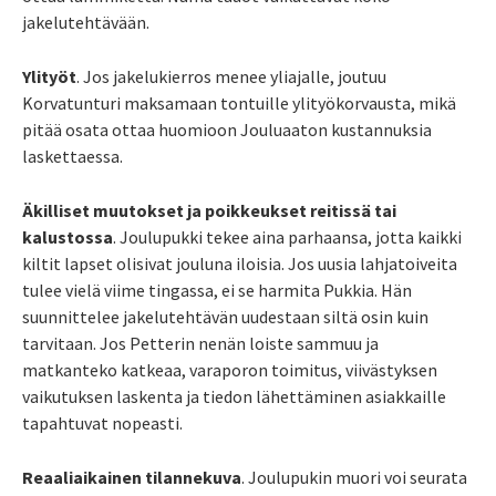
jakelutehtävään.
Ylityöt
. Jos jakelukierros menee yliajalle, joutuu
Korvatunturi maksamaan tontuille ylityökorvausta, mikä
pitää osata ottaa huomioon Jouluaaton kustannuksia
laskettaessa.
Äkilliset muutokset ja poikkeukset reitissä tai
kalustossa
. Joulupukki tekee aina parhaansa, jotta kaikki
kiltit lapset olisivat jouluna iloisia. Jos uusia lahjatoiveita
tulee vielä viime tingassa, ei se harmita Pukkia. Hän
suunnittelee jakelutehtävän uudestaan siltä osin kuin
tarvitaan. Jos Petterin nenän loiste sammuu ja
matkanteko katkeaa, varaporon toimitus, viivästyksen
vaikutuksen laskenta ja tiedon lähettäminen asiakkaille
tapahtuvat nopeasti.
Reaaliaikainen tilannekuva
. Joulupukin muori voi seurata