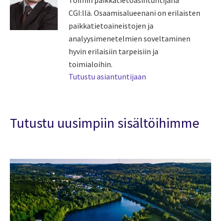
Toimin paikkatietoasintuntijana
CGI:llä. Osaamisalueenani on erilaisten
paikkatietoaineistojen ja
analyysimenetelmien soveltaminen
hyvin erilaisiin tarpeisiin ja
toimialoihin.
Tutustu asiantuntijaan
Tutustu uusimpiin sisältöihimme