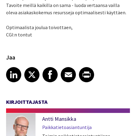
Tavoite meillä kaikilla on sama - luoda vertaansa vailla
oleva asiakaskokemus resursseja optimaalisesti käyttäen.
Optimaalista joulua toivottaen,
CGI:n tontut
Jaa
Share article on LinkedIn
Share article on X
Share article on Facebook
Share article on Email
Share article on Print
LinkedIn
X
Facebook
Email
Print
KIRJOITTAJASTA
Antti Mansikka
Paikkatietoasiantuntija