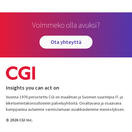
Voimmeko olla avuksi?
ota yhteyttä
Insights you can act on
Vuonna 1976 perustettu CGI on maailman ja Suomen suurimpia IT- ja
liiketoimintakonsultoinnin palveluyhtiöitä. Oivaltavana ja osaavana
kumppanina autamme varmistamaan asiakkaidemme menestyksen.
© 2026 CGI Inc.