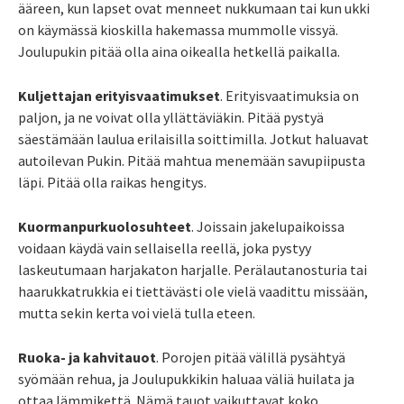
ääreen, kun lapset ovat menneet nukkumaan tai kun ukki
on käymässä kioskilla hakemassa mummolle vissyä.
Joulupukin pitää olla aina oikealla hetkellä paikalla.
Kuljettajan erityisvaatimukset
. Erityisvaatimuksia on
paljon, ja ne voivat olla yllättäviäkin. Pitää pystyä
säestämään laulua erilaisilla soittimilla. Jotkut haluavat
autoilevan Pukin. Pitää mahtua menemään savupiipusta
läpi. Pitää olla raikas hengitys.
Kuormanpurkuolosuhteet
. Joissain jakelupaikoissa
voidaan käydä vain sellaisella reellä, joka pystyy
laskeutumaan harjakaton harjalle. Perälautanosturia tai
haarukkatrukkia ei tiettävästi ole vielä vaadittu missään,
mutta sekin kerta voi vielä tulla eteen.
Ruoka- ja kahvitauot
. Porojen pitää välillä pysähtyä
syömään rehua, ja Joulupukkikin haluaa väliä huilata ja
ottaa lämmikettä. Nämä tauot vaikuttavat koko