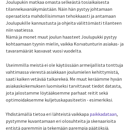
Joulupukin matkaa omasta selkeästä tosiaikaisesta
tilannekuvanäkymästään. Näin hän pystyy johtamaan
operaatiota mahdollisimman tehokkaasti ja antamaan
Joulupukille kannustusta ja ohjeita välittömästi tilanteen
niin vaatiessa.
Nämä ja monet muut joulun haasteet Joulupukki pystyy
kohtaamaan tyynin mielin, vaikka Korvatunturin asiakas- ja
tavaramäärät kasvavat vuosi vuodelta.
Useimmilla meistä ei ole käytössään armeijallista tonttuja
vahtimassa vierestä asiakkaan joulumielen kehittymistä,
saati kaiken vetävää taikarekeä. Me muut keräämme hyvän
asiakaskokemuksen luomiseksi tarvittavat tiedot datasta,
jota jalostamme löytääksemme parhaat reitit sekä
optimoidaksemme kuljetuskapasiteetin - esimerkiksi.
Yhdistämällä tietoa eri lähteistä vaikkapa
paikkadataan
,
pystymme kuvantamaan eri olosuhteita ja skenaarioita
entistä paremmin ja tekemään parempia päätöksiä.