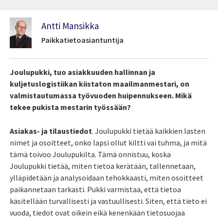
Antti Mansikka
Paikkatietoasiantuntija
Joulupukki, tuo asiakkuuden hallinnan ja
kuljetuslogistiikan kiistaton maailmanmestari, on
valmistautumassa työvuoden huipennukseen. Mikä
tekee pukista mestarin työssään?
Asiakas- ja tilaustiedot
. Joulupukki tietää kaikkien lasten
nimet ja osoitteet, onko lapsi ollut kiltti vai tuhma, ja mitä
tämä toivoo Joulupukilta. Tämä onnistuu, koska
Joulupukki tietää, miten tietoa kerätään, tallennetaan,
ylläpidetään ja analysoidaan tehokkaasti, miten osoitteet
paikannetaan tarkasti. Pukki varmistaa, että tietoa
käsitellään turvallisesti ja vastuullisesti. Siten, että tieto ei
vuoda, tiedot ovat oikein eikä kenenkään tietosuojaa