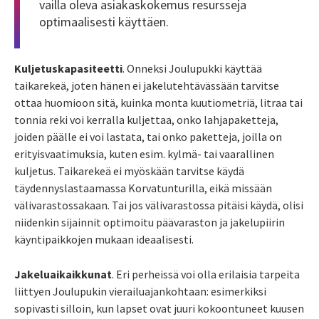
vailla oleva asiakaskokemus resursseja
optimaalisesti käyttäen.
Kuljetuskapasiteetti
. Onneksi Joulupukki käyttää
taikarekeä, joten hänen ei jakelutehtävässään tarvitse
ottaa huomioon sitä, kuinka monta kuutiometriä, litraa tai
tonnia reki voi kerralla kuljettaa, onko lahjapaketteja,
joiden päälle ei voi lastata, tai onko paketteja, joilla on
erityisvaatimuksia, kuten esim. kylmä- tai vaarallinen
kuljetus. Taikarekeä ei myöskään tarvitse käydä
täydennyslastaamassa Korvatunturilla, eikä missään
välivarastossakaan. Tai jos välivarastossa pitäisi käydä, olisi
niidenkin sijainnit optimoitu päävaraston ja jakelupiirin
käyntipaikkojen mukaan ideaalisesti.
Jakeluaikaikkunat
. Eri perheissä voi olla erilaisia tarpeita
liittyen Joulupukin vierailuajankohtaan: esimerkiksi
sopivasti silloin, kun lapset ovat juuri kokoontuneet kuusen