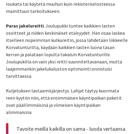
loukata tai käytetä muuhun kuin rekisteriselosteessa
mainittuun tarkoitukseen.
Paras jakelureitti
. Joulupukki tuntee kaikkien lasten
osoitteet ja niiden keskinäiset etäisyydet. Hän osaa laskea
itselleen nopeimman kulkureitin, jossa lähdetään liikkeelle
Korvatunturilta, käydään kaikkien lasten luona tasan
kerran ja palataan lopulta takaisin Korvatunturille.
Joulupukilla on vain yksi reitti suunniteltavanaan, mutta
laajemmankin jakelukaluston optimointi onnistuisi
tarvittaessa.
Kuljetuksen lastaamisjärjestys. Lahjat täytyy kuormata
reen kyytiin niin, että ensimmäisen käyntipaikan paketit
ovat päällimmäisinä ja viimeisen käyntipaikan
alimmaisina.
Tavoite meillä kaikilla on sama - luoda vertaansa