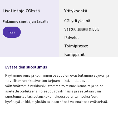
Lisätietoja CGI:stä
Yrityksestä
Useful
CGI yrityksenä
Pidämme sinut ajan tasalla
links
Vastuullisuus & ESG
Tilaa
FINLAND
Palvelut
Toimipisteet
Kumppanit
Seuraa meitä
Uutishuone
Evästeiden suostumus
Social
Ura CGI:llä
Käytämme omia ja kolmannen osapuolen evästeitämme sujuvan ja
Media
turvallisen verkkosivuston tarjoamiseksi. Jotkut ovat
FINLAND
välttämättömiä verkkosivustomme toiminnan kannalta ja ne on
asetettu oletuksena. Toiset ovat valinnaisia ​​ja asetetaan vain
Resurssikeskus
Lisätietoa
suostumuksellasi selauskokemuksesi parantamiseksi. Voit
hyväksyä kaikki, ei yhtään tai osan näistä valinnaisista evästeistä.
Library
Legal
Asiakastarinat
Tietosuoja
Links
FINLAND
Artikkelit
Tietosuojaseloste