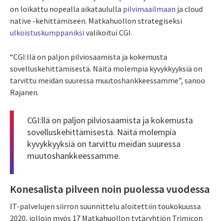
on loikattu nopealla aikataululla
pilvimaailmaan
ja cloud
native -kehittämiseen. Matkahuollon strategiseksi
ulkoistuskumppaniksi
valikoitui CGI.
“CGI:llä on paljon pilviosaamista ja kokemusta
sovelluskehittämisestä. Näitä molempia kyvykkyyksiä on
tarvittu meidän suuressa muutoshankkeessamme”, sanoo
Rajanen.
CGI:llä on paljon pilviosaamista ja kokemusta
sovelluskehittämisestä. Näitä molempia
kyvykkyyksiä on tarvittu meidän suuressa
muutoshankkeessamme.
Konesalista pilveen noin puolessa vuodessa
IT-palvelujen siirron suunnittelu aloitettiin toukokuussa
2020, jolloin myös 17 Matkahuollon tytäryhtiön Trimicon