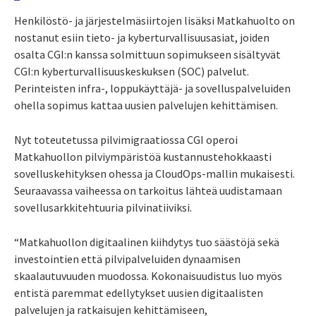
Henkilöstö- ja järjestelmäsiirtojen lisäksi Matkahuolto on
nostanut esiin tieto- ja kyberturvallisuusasiat, joiden
osalta CGI:n kanssa solmittuun sopimukseen sisältyvät
CGI:n kyberturvallisuuskeskuksen (SOC) palvelut.
Perinteisten infra-, loppukäyttäjä- ja sovelluspalveluiden
ohella sopimus kattaa uusien palvelujen kehittämisen.
Nyt toteutetussa pilvimigraatiossa CGI operoi
Matkahuollon pilviympäristöä kustannustehokkaasti
sovelluskehityksen ohessa ja CloudOps-mallin mukaisesti.
Seuraavassa vaiheessa on tarkoitus lähteä uudistamaan
sovellusarkkitehtuuria pilvinatiiviksi.
“Matkahuollon digitaalinen kiihdytys tuo säästöjä sekä
investointien että pilvipalveluiden dynaamisen
skaalautuvuuden muodossa. Kokonaisuudistus luo myös
entistä paremmat edellytykset uusien digitaalisten
palvelujen ja ratkaisujen kehittämiseen,