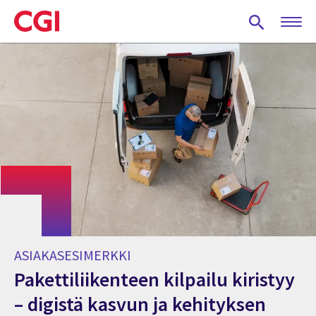
Skip
to
main
content
ASIAKASESIMERKKI
Pakettiliikenteen kilpailu kiristyy
– digistä kasvun ja kehityksen