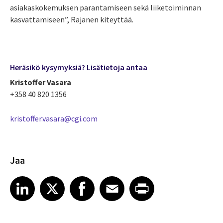
asiakaskokemuksen parantamiseen sekä liiketoiminnan
kasvattamiseen”, Rajanen kiteyttää.
Heräsikö kysymyksiä? Lisätietoja antaa
Kristoffer Vasara
+358 40 820 1356
kristoffer.vasara@cgi.com
Jaa
Share article on LinkedIn
Share article on X
Share article on Facebook
Share article on Email
Share article on Print
LinkedIn
X
Facebook
Email
Print