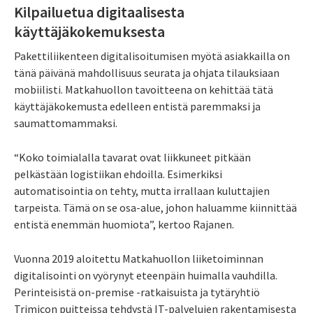
Kilpailuetua digitaalisesta
käyttäjäkokemuksesta
Pakettiliikenteen digitalisoitumisen myötä asiakkailla on
tänä päivänä mahdollisuus seurata ja ohjata tilauksiaan
mobiilisti. Matkahuollon tavoitteena on kehittää tätä
käyttäjäkokemusta edelleen entistä paremmaksi ja
saumattomammaksi.
“Koko toimialalla tavarat ovat liikkuneet pitkään
pelkästään logistiikan ehdoilla. Esimerkiksi
automatisointia on tehty, mutta irrallaan kuluttajien
tarpeista. Tämä on se osa-alue, johon haluamme kiinnittää
entistä enemmän huomiota”, kertoo Rajanen.
Vuonna 2019 aloitettu Matkahuollon liiketoiminnan
digitalisointi on vyörynyt eteenpäin huimalla vauhdilla.
Perinteisistä on-premise -ratkaisuista ja tytäryhtiö
Trimicon puitteissa tehdystä IT-palvelujen rakentamisesta