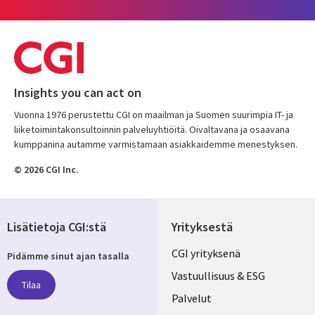
Insights you can act on
Vuonna 1976 perustettu CGI on maailman ja Suomen suurimpia IT- ja
liiketoimintakonsultoinnin palveluyhtiöitä. Oivaltavana ja osaavana
kumppanina autamme varmistamaan asiakkaidemme menestyksen.
© 2026 CGI Inc.
Lisätietoja CGI:stä
Yrityksestä
Useful
CGI yrityksenä
Pidämme sinut ajan tasalla
links
Vastuullisuus & ESG
Tilaa
FINLAND
Palvelut