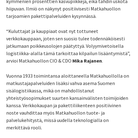
kymmenien prosenttien kasvupiikkejä, eikä tahdin uskota
hiipuvan. Ilmiö on näkynyt positiivisesti Matkahuollon
tarjoamien pakettipalveluiden kysynnässä.
“Kuluttajat ja kauppiaat ovat nyt tottuneet
verkkokauppaan, joten sen suosio tulee todennäköisesti
jatkumaan poikkeusolojen päätyttyä. Volyymivetoisella
logistiikka-alalla tämä tarkoittaa kilpailun lisääntymistä”,
arvioi Matkahuollon CIO & CDO
Mika Rajanen
.
Vuonna 1933 toimintansa aloittaneella Matkahuollolla on
matkustajapalveluiden lisäksi
vahva asema Suomen
sisälogistiikassa, mikä on mahdollistanut
yhteistyösopimukset suurten kansainvälisten toimijoiden
kanssa. Verkkokaupan ja pakettiliikenteen positiivinen
noste vauhdittaa myös Matkahuollon tuote- ja
palvelukehitystä, missä uudella teknologialla on
merkittävä rooli.