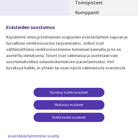
Toimipisteet
Kumppanit
Seuraa meitä
Uutishuone
Evästeiden suostumus
Social
Ura CGI:llä
Käytämme omia ja kolmannen osapuolen evästeitämme sujuvan ja
Media
turvallisen verkkosivuston tarjoamiseksi. Jotkut ovat
FINLAND
välttämättömiä verkkosivustomme toiminnan kannalta ja ne on
asetettu oletuksena. Toiset ovat valinnaisia ​​ja asetetaan vain
Resurssikeskus
Lisätietoa
suostumuksellasi selauskokemuksesi parantamiseksi. Voit
hyväksyä kaikki, ei yhtään tai osan näistä valinnaisista evästeistä.
Library
Legal
Asiakastarinat
Tietosuoja
Links
FINLAND
Artikkelit
Tietosuojaseloste
FINLAND
Blogit
Käyttöehdot
Hyväksy kaikki evästeet
Tapahtumat
Yhteystiedot
Mukauta evästeet
Podcastit
Evästeasetuksesi
Kiellä kaikki evästeet
Viewpoints
Katso lisää
evästekäytäntömme sivulta