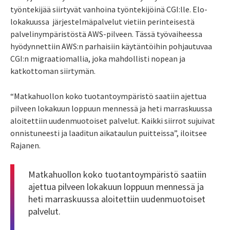
työntekijää siirtyvät vanhoina työntekijöinä CGI:lle. Elo-
lokakuussa
järjestelmäpalvelut vietiin perinteisestä
palvelinympäristöstä AWS-pilveen. Tässä työvaiheessa
hyödynnettiin AWS:n parhaisiin käytäntöihin pohjautuvaa
CGI:n migraatiomallia, joka mahdollisti nopean ja
katkottoman siirtymän.
“Matkahuollon koko tuotantoympäristö saatiin ajettua
pilveen lokakuun loppuun mennessä ja heti marraskuussa
aloitettiin uudenmuotoiset palvelut. Kaikki siirrot sujuivat
onnistuneesti ja laaditun aikataulun puitteissa”, iloitsee
Rajanen.
Matkahuollon koko tuotantoympäristö saatiin
ajettua pilveen lokakuun loppuun mennessä ja
heti marraskuussa aloitettiin uudenmuotoiset
palvelut.