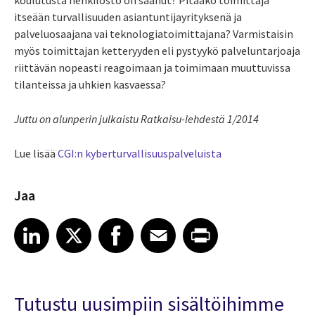
koulutusta henkilöstö on saanut? Pitääkö toimittaja
itseään turvallisuuden asiantuntijayrityksenä ja
palveluosaajana vai teknologiatoimittajana? Varmistaisin
myös toimittajan ketteryyden eli pystyykö palveluntarjoaja
riittävän nopeasti reagoimaan ja toimimaan muuttuvissa
tilanteissa ja uhkien kasvaessa?
Juttu on alunperin julkaistu Ratkaisu-lehdestä 1/2014
Lue lisää
CGI:n kyberturvallisuuspalveluista
Jaa
Share article on LinkedIn
Share article on X
Share article on Facebook
Share article on Email
Share article on Print
LinkedIn
X
Facebook
Email
Print
Tutustu uusimpiin sisältöihimme