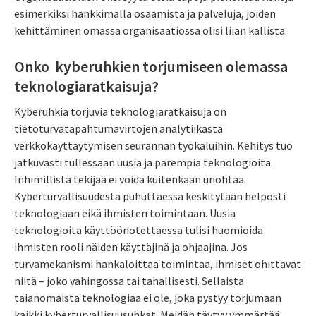
esimerkiksi hankkimalla osaamista ja palveluja, joiden
kehittäminen omassa organisaatiossa olisi liian kallista.
Onko kyberuhkien torjumiseen olemassa
teknologiaratkaisuja?
Kyberuhkia torjuvia teknologiaratkaisuja on
tietoturvatapahtumavirtojen analytiikasta
verkkokäyttäytymisen seurannan työkaluihin. Kehitys tuo
jatkuvasti tullessaan uusia ja parempia teknologioita.
Inhimillistä tekijää ei voida kuitenkaan unohtaa.
Kyberturvallisuudesta puhuttaessa keskitytään helposti
teknologiaan eikä ihmisten toimintaan. Uusia
teknologioita käyttöönotettaessa tulisi huomioida
ihmisten rooli näiden käyttäjinä ja ohjaajina. Jos
turvamekanismi hankaloittaa toimintaa, ihmiset ohittavat
niitä – joko vahingossa tai tahallisesti. Sellaista
taianomaista teknologiaa ei ole, joka pystyy torjumaan
kaikki kyberturvallisuusuhkat. Meidän täytyy ymmärtää