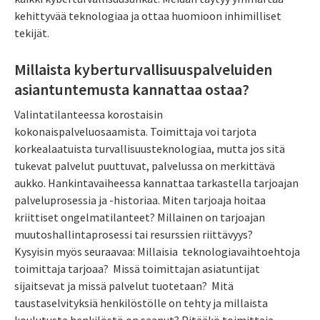
kehittyvää teknologiaa ja ottaa huomioon inhimilliset
tekijät.
Millaista kyberturvallisuuspalveluiden
asiantuntemusta kannattaa ostaa?
Valintatilanteessa korostaisin
kokonaispalveluosaamista. Toimittaja voi tarjota
korkealaatuista turvallisuusteknologiaa, mutta jos sitä
tukevat palvelut puuttuvat, palvelussa on merkittävä
aukko. Hankintavaiheessa kannattaa tarkastella tarjoajan
palveluprosessia ja -historiaa. Miten tarjoaja hoitaa
kriittiset ongelmatilanteet? Millainen on tarjoajan
muutoshallintaprosessi tai resurssien riittävyys?
Kysyisin myös seuraavaa: Millaisia teknologiavaihtoehtoja
toimittaja tarjoaa? Missä toimittajan asiatuntijat
sijaitsevat ja missä palvelut tuotetaan? Mitä
taustaselvityksiä henkilöstölle on tehty ja millaista