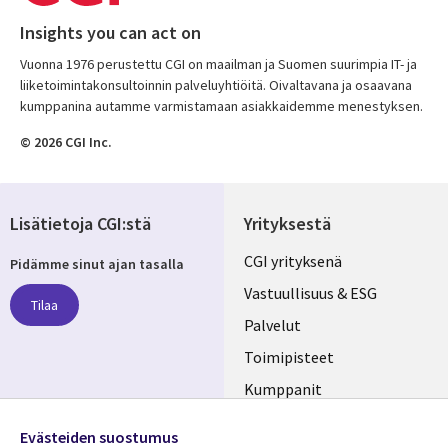
Insights you can act on
Vuonna 1976 perustettu CGI on maailman ja Suomen suurimpia IT- ja
liiketoimintakonsultoinnin palveluyhtiöitä. Oivaltavana ja osaavana
kumppanina autamme varmistamaan asiakkaidemme menestyksen.
© 2026 CGI Inc.
Lisätietoja CGI:stä
Yrityksestä
Useful
CGI yrityksenä
Pidämme sinut ajan tasalla
links
Vastuullisuus & ESG
Tilaa
FINLAND
Palvelut
Toimipisteet
Kumppanit
Seuraa meitä
Uutishuone
Evästeiden suostumus