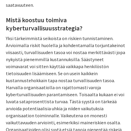
saatavuuteen.
Mistä koostuu toimiva
kyberturvallisuusstrategia?
Yksi tärkeimmistä seikoista on riskien tunnistaminen.
Arvioimalla riskit huolella ja kohdentamalla torjuntakeinot
viisaasti, turvallisuuden tasoa voi nostaa merkittävästi jopa
nykyistä pienemmillä kustannuksilla. Säästyneet
voimavarat voi sitten käyttää vaikkapa henkilöstön
tietoisuuden lisäämiseen. Se on usein kaikkein
kustannustehokkain tapa nostaa turvallisuuden tasoa.
Harvalla organisaatiolla on rajattomasti varoja
kyberturvallisuuden parantamiseen. Toisaalta kukaan ei voi
luvata sataprosenttista turvaa. Tästä syystä on tärkeää
arvioida potentiaalisia uhkia ja niiden vaikutuksia
organisaation toiminnalle. Vaikeutena on monesti
vaikuttavuuden arviointi, esimerkiksi maineriskien osalta.
Organisaatioiden olisi syytä etsiä tapoja pienentää riskejä