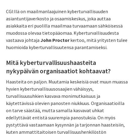
CGI:llä on maailmanlaajuinen kyberturvallisuuden
asiantuntijaverkosto ja osaamiskeskus, joka auttaa
asiakkaita eri puolilla maailmaa turvaamaan sähköisessä
muodossa olevaa tietopääomaa. Kyberturvallisuudesta
vastaava johtaja
John Proctor
kertoo, mitä yritysten tulee
huomioida kyberturvallisuutensa parantamiseksi.
Mitä kyberturvallisuushaasteita
nykypäivän organisaatiot kohtaavat?
Haasteita on paljon. Muutamia keskeisiä ovat muun muassa
hyvien kyberturvallisuusosaajien vähäisyys,
turvallisuusuhkien kasvava monimutkaisuus ja
käytettävissä olevien panosten niukkuus. Organisaatioilla
on tarve säästää, mutta samalla kasvavat uhkat
edellyttävät entistä suurempia panostuksia. On myös
pystyttävä vastaamaan kysynnän ja tarjonnan haasteisiin,
kuten ammattitaitoisen turvallisuushenkilöstön