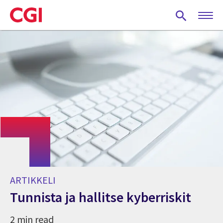
Skip
to
main
content
ARTIKKELI
Tunnista ja hallitse kyberriskit
2 min read