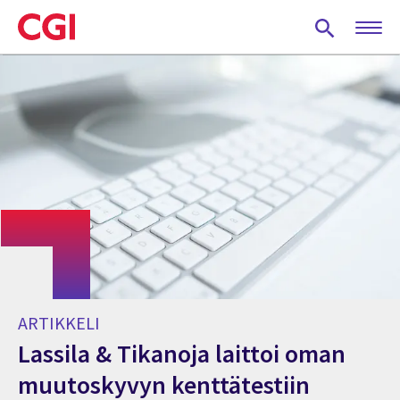
Skip
to
main
content
ARTIKKELI
Lassila & Tikanoja laittoi oman
muutoskyvyn kenttätestiin