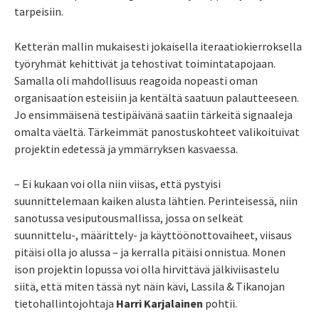
tarpeisiin.
Ketterän mallin mukaisesti jokaisella iteraatiokierroksella
työryhmät kehittivät ja tehostivat toimintatapojaan.
Samalla oli mahdollisuus reagoida nopeasti oman
organisaation esteisiin ja kentältä saatuun palautteeseen.
Jo ensimmäisenä testipäivänä saatiin tärkeitä signaaleja
omalta väeltä. Tärkeimmät panostuskohteet valikoituivat
projektin edetessä ja ymmärryksen kasvaessa.
– Ei kukaan voi olla niin viisas, että pystyisi
suunnittelemaan kaiken alusta lähtien. Perinteisessä, niin
sanotussa vesiputousmallissa, jossa on selkeät
suunnittelu-, määrittely- ja käyttöönottovaiheet, viisaus
pitäisi olla jo alussa – ja kerralla pitäisi onnistua. Monen
ison projektin lopussa voi olla hirvittävä jälkiviisastelu
siitä, että miten tässä nyt näin kävi, Lassila & Tikanojan
tietohallintojohtaja
Harri Karjalainen
pohtii.