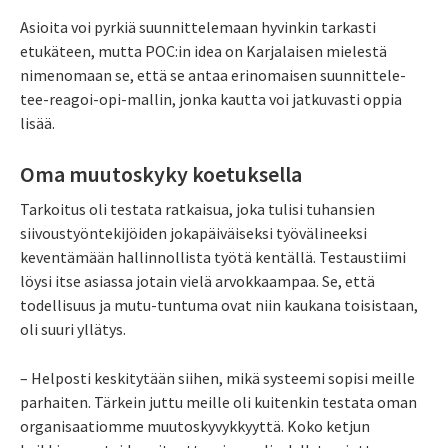
Asioita voi pyrkiä suunnittelemaan hyvinkin tarkasti
etukäteen, mutta POC:in idea on Karjalaisen mielestä
nimenomaan se, että se antaa erinomaisen suunnittele-
tee-reagoi-opi-mallin, jonka kautta voi jatkuvasti oppia
lisää.
Oma muutoskyky koetuksella
Tarkoitus oli testata ratkaisua, joka tulisi tuhansien
siivoustyöntekijöiden jokapäiväiseksi työvälineeksi
keventämään hallinnollista työtä kentällä. Testaustiimi
löysi itse asiassa jotain vielä arvokkaampaa. Se, että
todellisuus ja mutu-tuntuma ovat niin kaukana toisistaan,
oli suuri yllätys.
– Helposti keskitytään siihen, mikä systeemi sopisi meille
parhaiten. Tärkein juttu meille oli kuitenkin testata oman
organisaatiomme muutoskyvykkyyttä. Koko ketjun