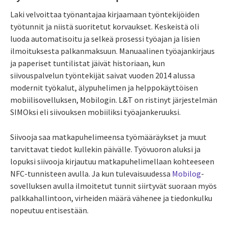
Laki velvoittaa työnantajaa kirjaamaan työntekijöiden
työtunnit ja niistä suoritetut korvaukset. Keskeistä oli
luoda automatisoitu ja selkeä prosessi työajan ja lisien
ilmoituksesta palkanmaksuun. Manuaalinen työajankirjaus
ja paperiset tuntilistat jäivät historiaan, kun
siivouspalvelun työntekijät saivat vuoden 2014 alussa
modernit työkalut, älypuhelimen ja helppokäyttöisen
mobiilisovelluksen, Mobilogin. L&T on ristinyt järjestelmän
SIMOksi eli siivouksen mobiiliksi työajankeruuksi.
Siivooja saa matkapuhelimeensa työmääräykset ja muut
tarvittavat tiedot kullekin päivälle. Työvuoron aluksi ja
lopuksi siivooja kirjautuu matkapuhelimellaan kohteeseen
NFC-tunnisteen avulla. Ja kun tulevaisuudessa
Mobilog
-
sovelluksen avulla ilmoitetut tunnit siirtyvät suoraan myös
palkkahallintoon, virheiden määrä vähenee ja tiedonkulku
nopeutuu entisestään.