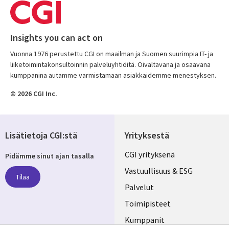
Insights you can act on
Vuonna 1976 perustettu CGI on maailman ja Suomen suurimpia IT- ja
liiketoimintakonsultoinnin palveluyhtiöitä. Oivaltavana ja osaavana
kumppanina autamme varmistamaan asiakkaidemme menestyksen.
© 2026 CGI Inc.
Lisätietoja CGI:stä
Yrityksestä
Useful
CGI yrityksenä
Pidämme sinut ajan tasalla
links
Vastuullisuus & ESG
Tilaa
FINLAND
Palvelut
Toimipisteet
Kumppanit