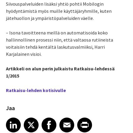
Siivouspalveluiden lisäksi yhtiö pohtii Mobilogin
hyödyntämistä myös muille käyttäjäryhmille, kuten
jätehuollon ja ympäristöpalveluiden väelle.
– Isona tavoitteena meillä on automatisoida koko
hallinnollinen prosessi niin, että valtaosa rutiineista
voitaisiin tehdä kentältä laskutusvalmiiksi, Harri
Karjalainen visioi.
Artikkeli on alun perin julkaistu Ratkaisu-lehdessä
1/2015
Ratkaisu-lehden kotisivulle
Jaa
Share article on LinkedIn
Share article on X
Share article on Facebook
Share article on Email
Share article on Print
LinkedIn
X
Facebook
Email
Print