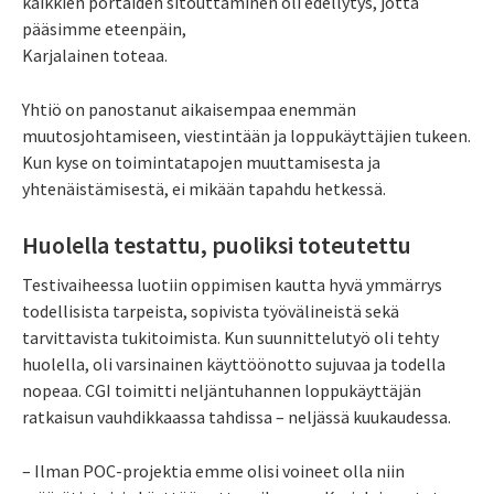
kaikkien portaiden sitouttaminen oli edellytys, jotta
pääsimme eteenpäin,
Karjalainen toteaa.
Yhtiö on panostanut aikaisempaa enemmän
muutosjohtamiseen, viestintään ja loppukäyttäjien tukeen.
Kun kyse on toimintatapojen muuttamisesta ja
yhtenäistämisestä, ei mikään tapahdu hetkessä.
Huolella testattu, puoliksi toteutettu
Testivaiheessa luotiin oppimisen kautta hyvä ymmärrys
todellisista tarpeista, sopivista työvälineistä sekä
tarvittavista tukitoimista. Kun suunnittelutyö oli tehty
huolella, oli varsinainen käyttöönotto sujuvaa ja todella
nopeaa. CGI toimitti neljäntuhannen loppukäyttäjän
ratkaisun vauhdikkaassa tahdissa – neljässä kuukaudessa.
– Ilman POC-projektia emme olisi voineet olla niin