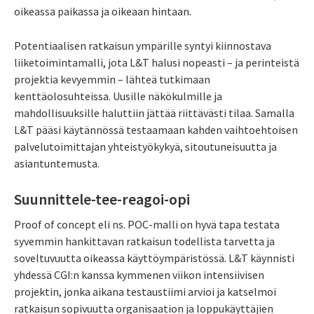
oikeassa paikassa ja oikeaan hintaan.
Potentiaalisen ratkaisun ympärille syntyi kiinnostava
liiketoimintamalli, jota L&T halusi nopeasti – ja perinteistä
projektia kevyemmin – lähteä tutkimaan
kenttäolosuhteissa. Uusille näkökulmille ja
mahdollisuuksille haluttiin jättää riittävästi tilaa. Samalla
L&T pääsi käytännössä testaamaan kahden vaihtoehtoisen
palvelutoimittajan yhteistyökykyä, sitoutuneisuutta ja
asiantuntemusta.
Suunnittele-tee-reagoi-opi
Proof of concept eli ns. POC-malli on hyvä tapa testata
syvemmin hankittavan ratkaisun todellista tarvetta ja
soveltuvuutta oikeassa käyttöympäristössä. L&T käynnisti
yhdessä CGI:n kanssa kymmenen viikon intensiivisen
projektin, jonka aikana testaustiimi arvioi ja katselmoi
ratkaisun sopivuutta organisaation ja loppukäyttäjien