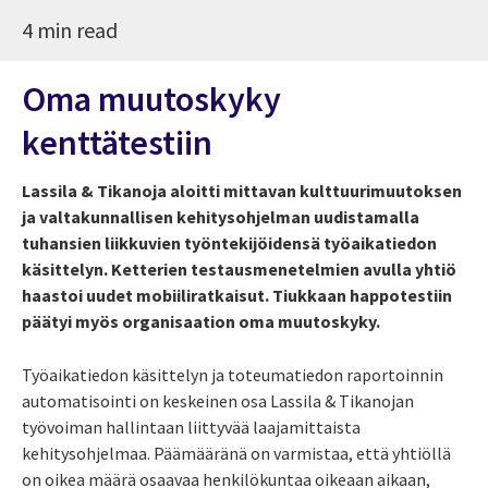
4 min read
Oma muutoskyky
kenttätestiin
Lassila & Tikanoja aloitti mittavan kulttuurimuutoksen
ja valtakunnallisen kehitysohjelman uudistamalla
tuhansien liikkuvien työntekijöidensä työaikatiedon
käsittelyn. Ketterien testausmenetelmien avulla yhtiö
haastoi uudet mobiiliratkaisut. Tiukkaan happotestiin
päätyi myös organisaation oma muutoskyky.
Työaikatiedon käsittelyn ja toteumatiedon raportoinnin
automatisointi on keskeinen osa Lassila & Tikanojan
työvoiman hallintaan liittyvää laajamittaista
kehitysohjelmaa. Päämääränä on varmistaa, että yhtiöllä
on oikea määrä osaavaa henkilökuntaa oikeaan aikaan,