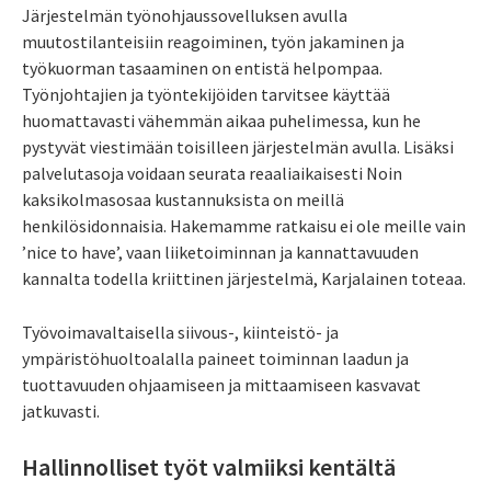
Järjestelmän työnohjaussovelluksen avulla
muutostilanteisiin reagoiminen, työn jakaminen ja
työkuorman tasaaminen on entistä helpompaa.
Työnjohtajien ja työntekijöiden tarvitsee käyttää
huomattavasti vähemmän aikaa puhelimessa, kun he
pystyvät viestimään toisilleen järjestelmän avulla. Lisäksi
palvelutasoja voidaan seurata reaaliaikaisesti Noin
kaksikolmasosaa kustannuksista on meillä
henkilösidonnaisia. Hakemamme ratkaisu ei ole meille vain
’nice to have’, vaan liiketoiminnan ja kannattavuuden
kannalta todella kriittinen järjestelmä, Karjalainen toteaa.
Työvoimavaltaisella siivous-, kiinteistö- ja
ympäristöhuoltoalalla paineet toiminnan laadun ja
tuottavuuden ohjaamiseen ja mittaamiseen kasvavat
jatkuvasti.
Hallinnolliset työt valmiiksi kentältä