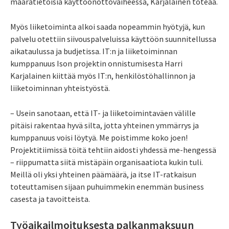
määrätietoisia käyttöönottovaiheessa, Karjalainen toteaa.
Myös liiketoiminta alkoi saada nopeammin hyötyjä, kun
palvelu otettiin siivouspalveluissa käyttöön suunnitellussa
aikataulussa ja budjetissa. IT:n ja liiketoiminnan
kumppanuus Ison projektin onnistumisesta Harri
Karjalainen kiittää myös IT:n, henkilöstöhallinnon ja
liiketoiminnan yhteistyöstä.
– Usein sanotaan, että IT- ja liiketoimintaväen välille
pitäisi rakentaa hyvä silta, jotta yhteinen ymmärrys ja
kumppanuus voisi löytyä. Me poistimme koko joen!
Projektitiimissä töitä tehtiin aidosti yhdessä me-hengessä
– riippumatta siitä mistäpäin organisaatiota kukin tuli.
Meillä oli yksi yhteinen päämäärä, ja itse IT-ratkaisun
toteuttamisen sijaan puhuimmekin enemmän business
casesta ja tavoitteista.
Työaikailmoituksesta palkanmaksuun