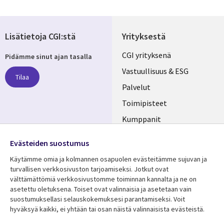
Lisätietoja CGI:stä
Yrityksestä
Useful
CGI yrityksenä
Pidämme sinut ajan tasalla
links
Vastuullisuus & ESG
Tilaa
FINLAND
Palvelut
Toimipisteet
Kumppanit
Seuraa meitä
Uutishuone
Evästeiden suostumus
Social
Ura CGI:llä
Käytämme omia ja kolmannen osapuolen evästeitämme sujuvan ja
Media
turvallisen verkkosivuston tarjoamiseksi. Jotkut ovat
FINLAND
välttämättömiä verkkosivustomme toiminnan kannalta ja ne on
asetettu oletuksena. Toiset ovat valinnaisia ​​ja asetetaan vain
Resurssikeskus
Lisätietoa
suostumuksellasi selauskokemuksesi parantamiseksi. Voit
hyväksyä kaikki, ei yhtään tai osan näistä valinnaisista evästeistä.
Library
Legal
Asiakastarinat
Tietosuoja