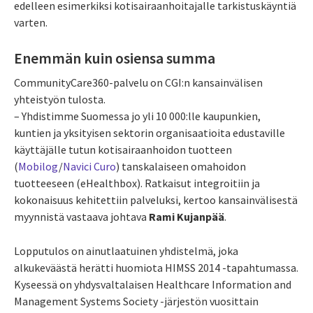
edelleen esimerkiksi kotisairaanhoitajalle tarkistuskäyntiä
varten.
Enemmän kuin osiensa summa
CommunityCare360-palvelu on CGI:n kansainvälisen
yhteistyön tulosta.
– Yhdistimme Suomessa jo yli 10 000:lle kaupunkien,
kuntien ja yksityisen sektorin organisaatioita edustaville
käyttäjälle tutun kotisairaanhoidon tuotteen
(
Mobilog
/
Navici Curo
) tanskalaiseen omahoidon
tuotteeseen (eHealthbox). Ratkaisut integroitiin ja
kokonaisuus kehitettiin palveluksi, kertoo kansainvälisestä
myynnistä vastaava johtava
Rami Kujanpää
.
Lopputulos on ainutlaatuinen yhdistelmä, joka
alkukeväästä herätti huomiota HIMSS 2014 -tapahtumassa.
Kyseessä on yhdysvaltalaisen Healthcare Information and
Management Systems Society -järjestön vuosittain