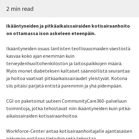
2 min read
Ikääntyneiden ja pitkäaikaissairaiden kotisairaanhoito
on ottamassa ison askeleen eteenpäin.
Ikääntyneiden osuus läntisten teollisuusmaiden väestöstä
kasvaa koko ajan enemmän kuin
terveydenhuoltohenkilöstön ja laitospaikkojen määrä.
Myös monet diabeteksen kaltaiset säännöllistä seurantaa
ja hoitoa vaativat pitkäaikaissairaudet yleistyvät. Kotona
siis pitäisi pärjätä entistä paremmin ja yhä pidempään.
CGI on paketoinut uuteen CommunityCare360-palveluun
toimintoja, jotka tehostavat niin ikääntyneiden kuin pitkä­
aikaissairaiden kotisairaanhoitoa.
Workforce-Center antaa kotisairaanhoitajalle ajantasaisen
näkymän potilaan tietoihin sekä tehostaa