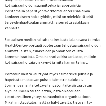
kotisairaanhoidon suunnittelua ja raportointia.
Poistamalla paperityön WorkforceCenter lisää aikaa
konkreettiseen hoitotyöhön, mikä on mielekästä sekä
terveydenhuoltoalan ammattilaisen että asiakkaan
kannalta.
Sosiaalisen median kaltaisena keskustelukanavana toimiva
HealthCenter-portaali puolestaan tehostaa sairaanhoidon
ammattilaisten, asiakkaiden ja omaisten välistä
kommunikaatiota. Omainen voi vaikka tarkistaa, milloin
kotisairaanhoitaja on käynyt ja mitä hän on tehnyt.
Portaalin kautta välittyvät myös esimerkiksi pulssia ja
hapetusta mittaavan pulssioksimetrin tulokset.
Sormenpäähän laitettava langaton laite siirtää datan
älypuhelimeen tai tablettiin, josta on edelleen
tietoturvallinen yhteys sairaanhoito-orga­nisaatioon.
Mikäli mittaustulos näyttää hälyttävältä, tieto siirtyy