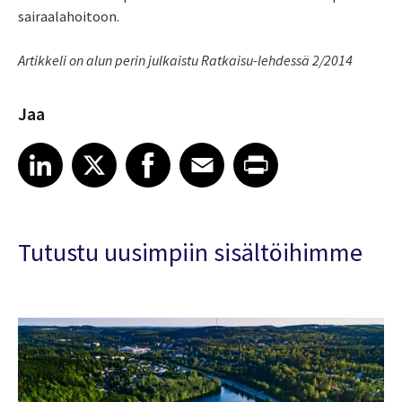
sairaalahoitoon.
Artikkeli on alun perin julkaistu Ratkaisu-lehdessä 2/2014
Jaa
Share article on LinkedIn
Share article on X
Share article on Facebook
Share article on Email
Share article on Print
LinkedIn
X
Facebook
Email
Print
Tutustu uusimpiin sisältöihimme