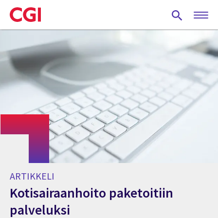
Skip
to
main
content
ARTIKKELI
Kotisairaanhoito paketoitiin
palveluksi