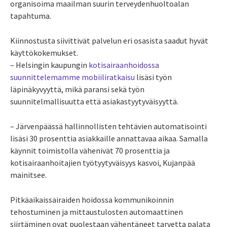
organisoima maailman suurin terveydenhuoltoalan
tapahtuma.
Kiinnostusta siivittivät palvelun eri osasista saadut hyvät
käyttökokemukset.
– Helsingin kaupungin
kotisairaanhoidossa
suunnittelemamme mobiiliratkaisu
lisäsi työn
läpinäkyvyyttä, mikä paransi sekä työn
suunnitelmallisuutta että asiakastyytyväisyyttä.
– Järvenpäässä hallinnollisten tehtävien automatisointi
lisäsi 30 prosenttia asiakkaille annattavaa aikaa. Samalla
käynnit toimistolla vähenivät 70 prosenttia ja
kotisairaanhoitajien työtyytyväisyys kasvoi, Kujanpää
mainitsee.
Pitkäaikaissairaiden hoidossa kommunikoinnin
tehostuminen ja mittaustulosten automaattinen
siirtäminen ovat puolestaan vähentäneet tarvetta palata