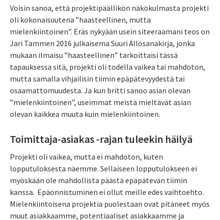
Voisin sanoa, että projektipäällikön näkökulmasta projekti
oli kokonaisuutena ”haasteellinen, mutta
mielenkiintoinen”. Eräs nykyään usein siteeraamani teos on
Jari Tammen 2016 julkaisema Suuri Ällösanakirja, jonka
mukaan ilmaisu ”haasteellinen” tarkoittaisi tässä
tapauksessa sitä, projekti oli todella vaikea tai mahdoton,
mutta samalla vihjailisin tiimin epäpätevyydestä tai
osaamattomuudesta. Ja kun britti sanoo asian olevan
”mielenkiintoinen”, useimmat meistä mieltävät asian
olevan kaikkea muuta kuin mielenkiintoinen.
Toimittaja-asiakas -rajan tuleekin häilyä
Projekti oli vaikea, mutta ei mahdoton, kuten
lopputuloksesta näemme. Sellaiseen lopputulokseen ei
myöskään ole mahdollista päästä epäpätevän tiimin
kanssa. Epäonnistuminen ei ollut meille edes vaihtoehto.
Mielenkiintoisena projektia puolestaan ovat pitäneet myös
muut asiakkaamme, potentiaaliset asiakkaamme ja