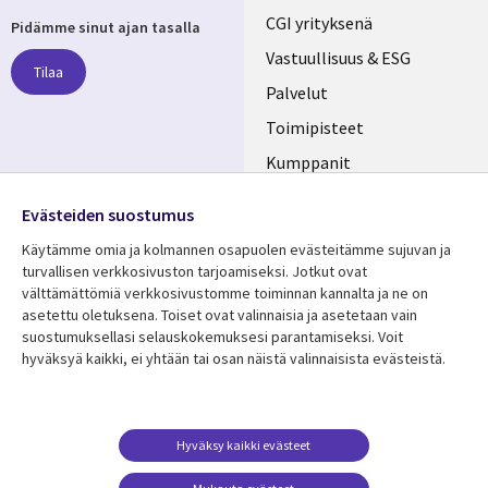
Useful
CGI yrityksenä
Pidämme sinut ajan tasalla
links
Vastuullisuus & ESG
Tilaa
FINLAND
Palvelut
Toimipisteet
Kumppanit
Seuraa meitä
Uutishuone
Evästeiden suostumus
Social
Ura CGI:llä
Käytämme omia ja kolmannen osapuolen evästeitämme sujuvan ja
Media
turvallisen verkkosivuston tarjoamiseksi. Jotkut ovat
FINLAND
välttämättömiä verkkosivustomme toiminnan kannalta ja ne on
asetettu oletuksena. Toiset ovat valinnaisia ​​ja asetetaan vain
Resurssikeskus
Lisätietoa
suostumuksellasi selauskokemuksesi parantamiseksi. Voit
hyväksyä kaikki, ei yhtään tai osan näistä valinnaisista evästeistä.
Library
Legal
Asiakastarinat
Tietosuoja
Links
FINLAND
Artikkelit
Tietosuojaseloste
FINLAND
Blogit
Käyttöehdot
Hyväksy kaikki evästeet
Tapahtumat
Yhteystiedot