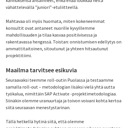
kannuksensa ansainneet, enkä enää loukkaa heitä
vähättelevällä ”juniori”-etuliitteellä.
Mahtavaa oli myös huomata, miten kokeneemmat
konsultit ovat antaneet nuorille kyvyillemme
mahdollisuuden ja tilaa kasvaa positiivisessa ja
rakentavassa hengessä. Toistan: onnistumisen edellytys on
ammattitaitoinen, sitoutunut ja yhteen hitsautunut
projektitiimi.
Maailma tarvitsee esikuvia
Seuraavaksi teemme roll-outin Puolassa ja testaamme
samalla roll-out – metodologian lisäksi vielä yhtä uutta
työkalua, nimittäin SAP Activate -projektimetodologiaa.
Siinäkin olemme uranuurtaja ja toivon voivani kohta kertoa
siitä seuraavan menestystarinan.
Tällä hetkellä hytinä siitä, että olemme