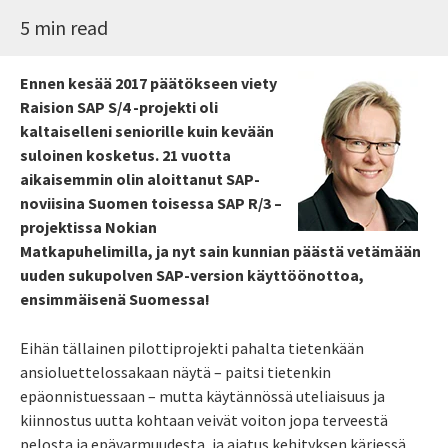
5 min read
Ennen kesää 2017 päätökseen viety
Raision SAP S/4 -projekti oli
kaltaiselleni seniorille kuin kevään
suloinen kosketus. 21 vuotta
aikaisemmin olin aloittanut SAP-
noviisina Suomen toisessa SAP R/3 –
projektissa Nokian
Matkapuhelimilla, ja nyt sain kunnian päästä vetämään
uuden sukupolven SAP-version käyttöönottoa,
ensimmäisenä Suomessa!
Eihän tällainen pilottiprojekti pahalta tietenkään
ansioluettelossakaan näytä – paitsi tietenkin
epäonnistuessaan – mutta käytännössä uteliaisuus ja
kiinnostus uutta kohtaan veivät voiton jopa terveestä
pelosta ja epävarmuudesta, ja ajatus kehityksen kärjessä