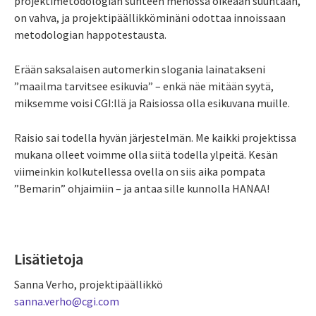
projektimetodologian suhteen menossa oikeaan suuntaan,
on vahva, ja projektipäällikköminäni odottaa innoissaan
metodologian happotestausta.
Erään saksalaisen automerkin slogania lainatakseni
”maailma tarvitsee esikuvia” – enkä näe mitään syytä,
miksemme voisi CGI:llä ja Raisiossa olla esikuvana muille.
Raisio sai todella hyvän järjestelmän. Me kaikki projektissa
mukana olleet voimme olla siitä todella ylpeitä. Kesän
viimeinkin kolkutellessa ovella on siis aika pompata
”Bemarin” ohjaimiin – ja antaa sille kunnolla HANAA!
Lisätietoja
Sanna Verho, projektipäällikkö
sanna.verho@cgi.com