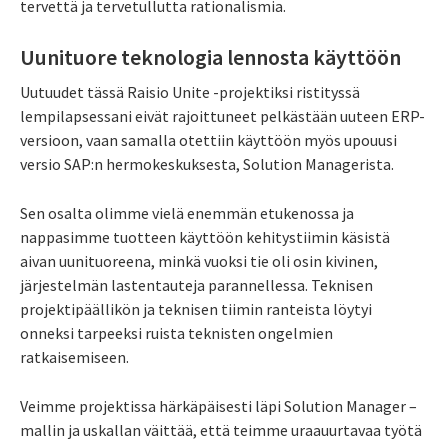
tervettä ja tervetullutta rationalismia.
Uunituore teknologia lennosta käyttöön
Uutuudet tässä Raisio Unite -projektiksi ristityssä
lempilapsessani eivät rajoittuneet pelkästään uuteen ERP-
versioon, vaan samalla otettiin käyttöön myös upouusi
versio SAP:n hermokeskuksesta, Solution Managerista.
Sen osalta olimme vielä enemmän etukenossa ja
nappasimme tuotteen käyttöön kehitystiimin käsistä
aivan uunituoreena, minkä vuoksi tie oli osin kivinen,
järjestelmän lastentauteja parannellessa. Teknisen
projektipäällikön ja teknisen tiimin ranteista löytyi
onneksi tarpeeksi ruista teknisten ongelmien
ratkaisemiseen.
Veimme projektissa härkäpäisesti läpi Solution Manager –
mallin ja uskallan väittää, että teimme uraauurtavaa työtä