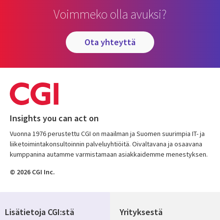
Voimmeko olla avuksi?
ota yhteyttä
Insights you can act on
Vuonna 1976 perustettu CGI on maailman ja Suomen suurimpia IT- ja
liiketoimintakonsultoinnin palveluyhtiöitä. Oivaltavana ja osaavana
kumppanina autamme varmistamaan asiakkaidemme menestyksen.
© 2026 CGI Inc.
Lisätietoja CGI:stä
Yrityksestä