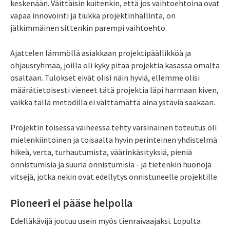
keskenään. Väittäisin kuitenkin, että jos vaihtoehtoina ovat
vapaa innovointi ja tiukka projektinhallinta, on
jälkimmäinen sittenkin parempi vaihtoehto.
Ajattelen lämmöllä asiakkaan projektipäällikköä ja
ohjausryhmää, joilla oli kyky pitää projektia kasassa omalta
osaltaan. Tulokset eivät olisi näin hyviä, ellemme olisi
määrätietoisesti vieneet tätä projektia läpi harmaan kiven,
vaikka tällä metodilla ei välttämättä aina ystäviä saakaan.
Projektin toisessa vaiheessa tehty varsinainen toteutus oli
mielenkiintoinen ja toisaalta hyvin perinteinen yhdistelmä
hikeä, verta, turhautumista, väärinkäsityksiä, pieniä
onnistumisia ja suuria onnistumisia - ja tietenkin huonoja
vitsejä, jotka nekin ovat edellytys onnistuneelle projektille.
Pioneeri ei pääse helpolla
Edelläkävijä joutuu usein myös tienraivaajaksi. Lopulta