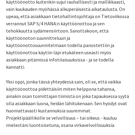
käyttöönotto kuitenkin sujui rauhallisesti ja mallikkaasti,
vain kuukauden myöhässä alkuperäisestä aikataulusta. On
upeaa, että asiakkaan tietohallintojohtaja on Tietoviikossa
verrannut SAP S/4 HANA:n käyttöönottoa ja sen
tehokkuutta sydämensiirtoon. Sanottakoon, että
käyttöönoton suunnitteluun ja
käyttöönottosuunnitelmaan todella panostettiin ja
käyttöönottoa käytiin läpi etukäteen useasti myös
asiakkaan pitämissä infotilaisuuksissa - ja se todella
kannatti.
Yksi oppi, jonka tässä yhteydessä sain, oli se, että vaikka
käyttöönottoa pidettäisiin miten helppona tahansa,
ainakin osan toimittajan tiimistä on joka tapauksessa syytä
olla asiakkaan luona, heidän lähitukenaan. Sen hyödyt ovat
huomattavasti kustannuksia suuremmat.
Projektipäällikölle se velvollisuus – tai oikeus - kuuluu
mielestäni luontoisetuna, osana virkavelvollisuuksia.