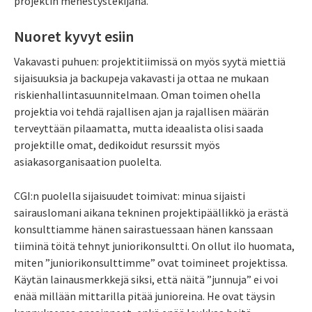
projektin menestystekijänä.
Nuoret kyvyt esiin
Vakavasti puhuen: projektitiimissä on myös syytä miettiä
sijaisuuksia ja backupeja vakavasti ja ottaa ne mukaan
riskienhallintasuunnitelmaan. Oman toimen ohella
projektia voi tehdä rajallisen ajan ja rajallisen määrän
terveyttään pilaamatta, mutta ideaalista olisi saada
projektille omat, dedikoidut resurssit myös
asiakasorganisaation puolelta.
CGI:n puolella sijaisuudet toimivat: minua sijaisti
sairauslomani aikana tekninen projektipäällikkö ja erästä
konsulttiamme hänen sairastuessaan hänen kanssaan
tiiminä töitä tehnyt juniorikonsultti. On ollut ilo huomata,
miten ”juniorikonsulttimme” ovat toimineet projektissa.
Käytän lainausmerkkejä siksi, että näitä ”junnuja” ei voi
enää millään mittarilla pitää junioreina. He ovat täysin