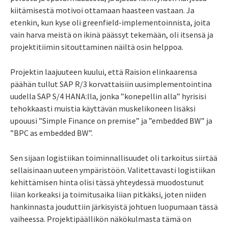
kiitämisestä motivoi ottamaan haasteen vastaan. Ja
etenkin, kun kyse oli greenfield-implementoinnista, joita
vain harva meistä on ikinä päässyt tekemään, oli itsensä ja
projektitiimin sitouttaminen näiltä osin helppoa.
Projektin laajuuteen kuului, että Raision elinkaarensa
päähän tullut SAP R/3 korvattaisiin uusimplementointina
uudella SAP S/4 HANA:lla, jonka ”konepellin alla” hyrisisi
tehokkaasti muistia käyttävän muskelikoneen lisäksi
upouusi ”Simple Finance on premise” ja ”embedded BW” ja
”BPC as embedded BW”.
Sen sijaan logistiikan toiminnallisuudet oli tarkoitus siirtää
sellaisinaan uuteen ympäristöön. Valitettavasti logistiikan
kehittämisen hinta olisi tässä yhteydessä muodostunut
liian korkeaksi ja toimitusaika liian pitkäksi, joten niiden
hankinnasta jouduttiin järkisyistä johtuen luopumaan tässä
vaiheessa. Projektipäällikön näkökulmasta tämä on