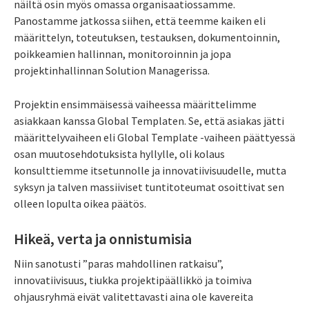
näiltä osin myös omassa organisaatiossamme.
Panostamme jatkossa siihen, että teemme kaiken eli
määrittelyn, toteutuksen, testauksen, dokumentoinnin,
poikkeamien hallinnan, monitoroinnin ja jopa
projektinhallinnan Solution Managerissa.
Projektin ensimmäisessä vaiheessa määrittelimme
asiakkaan kanssa Global Templaten. Se, että asiakas jätti
määrittelyvaiheen eli Global Template -vaiheen päättyessä
osan muutosehdotuksista hyllylle, oli kolaus
konsulttiemme itsetunnolle ja innovatiivisuudelle, mutta
syksyn ja talven massiiviset tuntitoteumat osoittivat sen
olleen lopulta oikea päätös.
Hikeä, verta ja onnistumisia
Niin sanotusti ”paras mahdollinen ratkaisu”,
innovatiivisuus, tiukka projektipäällikkö ja toimiva
ohjausryhmä eivät valitettavasti aina ole kavereita