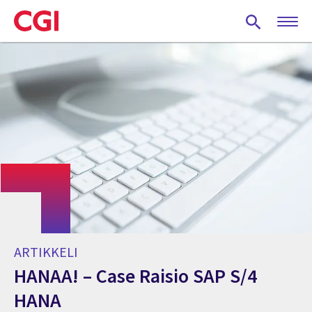
Skip
to
main
content
ARTIKKELI
HANAA! – Case Raisio SAP S/4
HANA