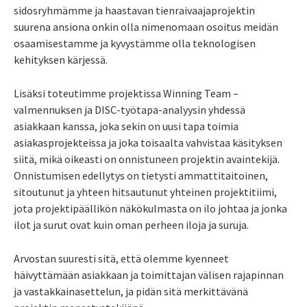
sidosryhmämme ja haastavan tienraivaajaprojektin
suurena ansiona onkin olla nimenomaan osoitus meidän
osaamisestamme ja kyvystämme olla teknologisen
kehityksen kärjessä.
Lisäksi toteutimme projektissa Winning Team –
valmennuksen ja DISC-työtapa-analyysin yhdessä
asiakkaan kanssa, joka sekin on uusi tapa toimia
asiakasprojekteissa ja joka toisaalta vahvistaa käsityksen
siitä, mikä oikeasti on onnistuneen projektin avaintekijä.
Onnistumisen edellytys on tietysti ammattitaitoinen,
sitoutunut ja yhteen hitsautunut yhteinen projektitiimi,
jota projektipäällikön näkökulmasta on ilo johtaa ja jonka
ilot ja surut ovat kuin oman perheen iloja ja suruja.
Arvostan suuresti sitä, että olemme kyenneet
häivyttämään asiakkaan ja toimittajan välisen rajapinnan
ja vastakkainasettelun, ja pidän sitä merkittävänä