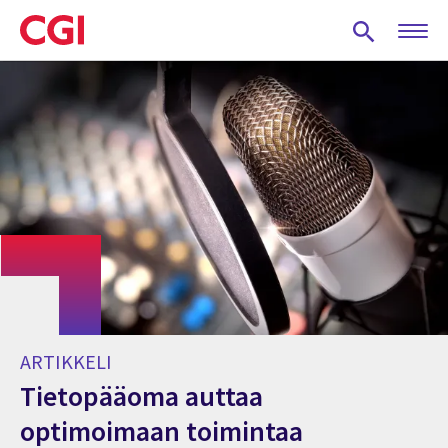
Skip
to
main
content
ARTIKKELI
Tietopääoma auttaa
optimoimaan toimintaa