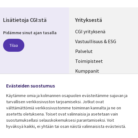
Lisätietoja CGI:stä
Yrityksestä
Useful
CGI yrityksenä
Pidämme sinut ajan tasalla
links
Vastuullisuus & ESG
Tilaa
FINLAND
Palvelut
Toimipisteet
Kumppanit
Seuraa meitä
Uutishuone
Evästeiden suostumus
Social
Ura CGI:llä
Käytämme omia ja kolmannen osapuolen evästeitämme sujuvan ja
Media
turvallisen verkkosivuston tarjoamiseksi. Jotkut ovat
FINLAND
välttämättömiä verkkosivustomme toiminnan kannalta ja ne on
asetettu oletuksena. Toiset ovat valinnaisia ​​ja asetetaan vain
Resurssikeskus
Lisätietoa
suostumuksellasi selauskokemuksesi parantamiseksi. Voit
hyväksyä kaikki, ei yhtään tai osan näistä valinnaisista evästeistä.
Library
Legal
Asiakastarinat
Tietosuoja