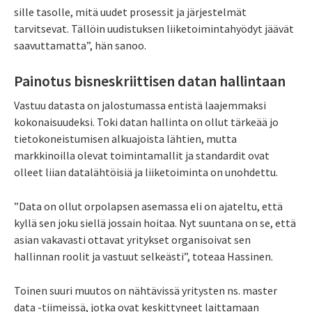
sille tasolle, mitä uudet prosessit ja järjestelmät
tarvitsevat. Tällöin uudistuksen liiketoimintahyödyt jäävät
saavuttamatta”, hän sanoo.
Painotus bisneskriittisen datan hallintaan
Vastuu datasta on jalostumassa entistä laajemmaksi
kokonaisuudeksi. Toki datan hallinta on ollut tärkeää jo
tietokoneistumisen alkuajoista lähtien, mutta
markkinoilla olevat toimintamallit ja standardit ovat
olleet liian datalähtöisiä ja liiketoiminta on unohdettu.
”Data on ollut orpolapsen asemassa eli on ajateltu, että
kyllä sen joku siellä jossain hoitaa. Nyt suuntana on se, että
asian vakavasti ottavat yritykset organisoivat sen
hallinnan roolit ja vastuut selkeästi”, toteaa Hassinen.
Toinen suuri muutos on nähtävissä yritysten ns. master
data -tiimeissä, jotka ovat keskittyneet laittamaan