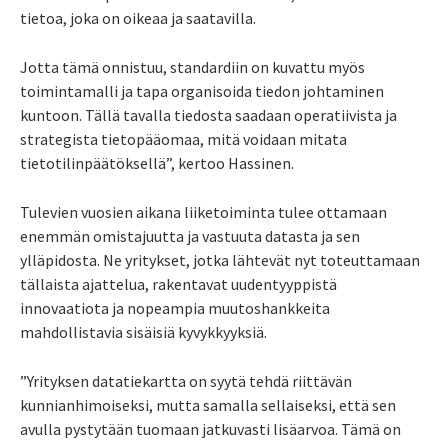
tietoa, joka on oikeaa ja saatavilla.
Jotta tämä onnistuu, standardiin on kuvattu myös
toimintamalli ja tapa organisoida tiedon johtaminen
kuntoon. Tällä tavalla tiedosta saadaan operatiivista ja
strategista tietopääomaa, mitä voidaan mitata
tietotilinpäätöksellä”, kertoo Hassinen.
Tulevien vuosien aikana liiketoiminta tulee ottamaan
enemmän omistajuutta ja vastuuta datasta ja sen
ylläpidosta. Ne yritykset, jotka lähtevät nyt toteuttamaan
tällaista ajattelua, rakentavat uudentyyppistä
innovaatiota ja nopeampia muutoshankkeita
mahdollistavia sisäisiä kyvykkyyksiä.
”Yrityksen datatiekartta on syytä tehdä riittävän
kunnianhimoiseksi, mutta samalla sellaiseksi, että sen
avulla pystytään tuomaan jatkuvasti lisäarvoa. Tämä on