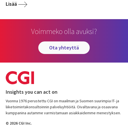
Lisää
Voimmeko olla avuksi?
ota yhteyttä
Insights you can act on
Vuonna 1976 perustettu CGI on maailman ja Suomen suurimpia IT- ja
liiketoimintakonsultoinnin palveluyhtiöitä. Oivaltavana ja osaavana
kumppanina autamme varmistamaan asiakkaidemme menestyksen.
© 2026 CGI Inc.