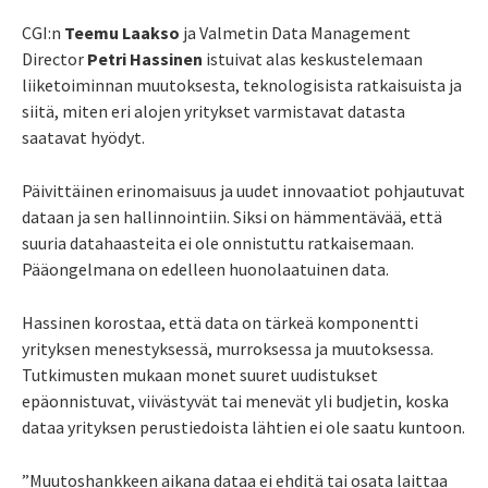
CGI:n
Teemu Laakso
ja Valmetin Data Management
Director
Petri Hassinen
istuivat alas keskustelemaan
liiketoiminnan muutoksesta, teknologisista ratkaisuista ja
siitä, miten eri alojen yritykset varmistavat datasta
saatavat hyödyt.
Päivittäinen erinomaisuus ja uudet innovaatiot pohjautuvat
dataan ja sen hallinnointiin. Siksi on hämmentävää, että
suuria datahaasteita ei ole onnistuttu ratkaisemaan.
Pääongelmana on edelleen huonolaatuinen data.
Hassinen korostaa, että data on tärkeä komponentti
yrityksen menestyksessä, murroksessa ja muutoksessa.
Tutkimusten mukaan monet suuret uudistukset
epäonnistuvat, viivästyvät tai menevät yli budjetin, koska
dataa yrityksen perustiedoista lähtien ei ole saatu kuntoon.
”Muutoshankkeen aikana dataa ei ehditä tai osata laittaa