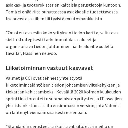
asiakas- ja tuoterekisterien kaltaisia perustietoja kuntoon.
Tämä ei enää riitä puhuttaessa asiakkaalle tuotettavasta
lisäarvosta ja siihen liittyvistä muutoshankkeista.
”On otettava esiin koko yrityksen tiedon kartta, valittava
sieltä strategisesti tärkeimmät data-alueet ja
organisoitava tiedon johtaminen näille alueille uudella
tavalla”, Hassinen neuvoo.
Liiketoiminnan vastuut kasvavat
Valmet ja CGI ovat tehneet yhteistyötä
liiketoimintalähtöisen tiedon johtamisen viitekehyksen ja
tiekartan kehittämiseksi. Keväällä 2020 kolmen kuukauden
sprinttinä toteutettu suomalaisten yritysten ja IT-osaajien
yhteishanke tuotti siitä ensimmäisen version, jota Valmet
on lähtenyt viemään sisäisesti eteenpäin.
”Standardin perusteet tarkoittavat sitä, että meillä on