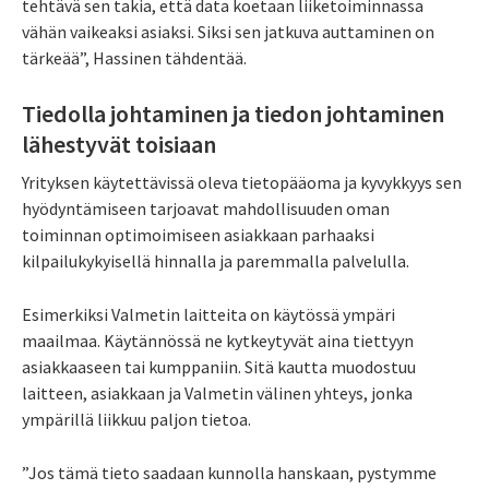
tehtävä sen takia, että data koetaan liiketoiminnassa
vähän vaikeaksi asiaksi. Siksi sen jatkuva auttaminen on
tärkeää”, Hassinen tähdentää.
Tiedolla johtaminen ja tiedon johtaminen
lähestyvät toisiaan
Yrityksen käytettävissä oleva tietopääoma ja kyvykkyys sen
hyödyntämiseen tarjoavat mahdollisuuden oman
toiminnan optimoimiseen asiakkaan parhaaksi
kilpailukykyisellä hinnalla ja paremmalla palvelulla.
Esimerkiksi Valmetin laitteita on käytössä ympäri
maailmaa. Käytännössä ne kytkeytyvät aina tiettyyn
asiakkaaseen tai kumppaniin. Sitä kautta muodostuu
laitteen, asiakkaan ja Valmetin välinen yhteys, jonka
ympärillä liikkuu paljon tietoa.
”Jos tämä tieto saadaan kunnolla hanskaan, pystymme