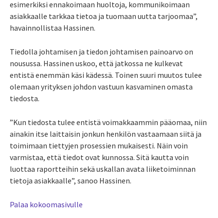
esimerkiksi ennakoimaan huoltoja, kommunikoimaan
asiakkaalle tarkkaa tietoa ja tuomaan uutta tarjoomaa”,
havainnollistaa Hassinen.
Tiedolla johtamisen ja tiedon johtamisen painoarvo on
nousussa. Hassinen uskoo, että jatkossa ne kulkevat
entistä enemmän käsi kädessä. Toinen suuri muutos tulee
olemaan yrityksen johdon vastuun kasvaminen omasta
tiedosta.
”Kun tiedosta tulee entistä voimakkaammin pääomaa, niin
ainakin itse laittaisin jonkun henkilön vastaamaan siitä ja
toimimaan tiettyjen prosessien mukaisesti. Näin voin
varmistaa, että tiedot ovat kunnossa. Sitä kautta voin
luottaa raportteihin sekä uskallan avata liiketoiminnan
tietoja asiakkaalle”, sanoo Hassinen.
Palaa kokoomasivulle