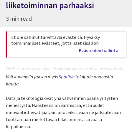
liiketoiminnan parhaaksi
3 min read
Et ole sallinut tarvittavia evästeitä. Hyväksy
toiminnalliset evästeet, jotta näet sisällön.
Evästeiden hallinta
CGI What's next podcast
·
Valmet: Tietopääoma auttaa optimoimaan toimintaa liiketoiminnan parhaaksi
Voit kuunnella jakson myös
Spotifyn
tai Apple podcastin
kautta.
Data ja teknologia ovat yhä vahvemmin osana yritysten
menestystä. Haasteena on varmistaa, että uudet
innovaatiot eivät jää vain piloteiksi, vaan ne jalkautetaan
tuottamaan merkittävää liiketoiminta-arvoa ja
kilpailuetua.