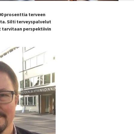
90 prosenttia terveen
a. Silti terveyspalvelut
tarvitaan perspektiivin