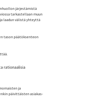
enhuollon järjestämistä
arviossa tarkastellaan muun
a laadun välistä yhteyttä
isen tason päätöksenteon
ttää.
a rationaalisia
anomaisten ja
enkin päivittäisten asiakas-