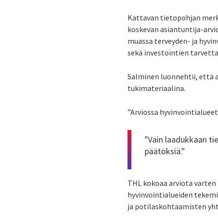
Kattavan tietopohjan merkit
koskevan asiantuntija-arvio
muassa terveyden- ja hyvin
sekä investointien tarvetta
Salminen luonnehtii, että 
tukimateriaalina.
”Arviossa hyvinvointialueet
"Vain laadukkaan tie
päätöksiä."
THL kokoaa arviota varten 
hyvinvointialueiden tekemis
ja potilaskohtaamisten yh