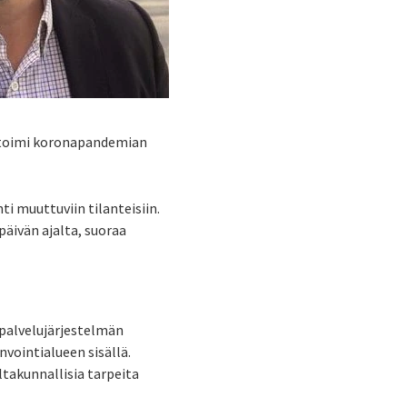
än toimi koronapandemian
i muuttuviin tilanteisiin.
päivän ajalta, suoraa
 palvelujärjestelmän
nvointialueen sisällä.
takunnallisia tarpeita