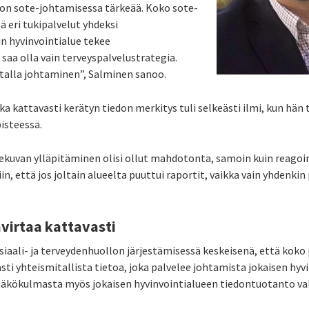
on sote-johtamisessa tärkeää. Koko sote-
ä eri tukipalvelut yhdeksi
n hyvinvointialue tekee
 saa olla vain terveyspalvelustrategia.
datalla johtaminen”, Salminen sanoo.
ka kattavasti kerätyn tiedon merkitys tuli selkeästi ilmi, kun h
isteessä.
kuvan ylläpitäminen olisi ollut mahdotonta, samoin kuin reagoint
 että jos joltain alueelta puuttui raportit, vaikka vain yhdenkin 
virtaa kattavasti
siaali- ja terveydenhuollon järjestämisessä keskeisenä, että koko
ti yhteismitallista tietoa, joka palvelee johtamista jokaisen hyvi
näkökulmasta myös jokaisen hyvinvointialueen tiedontuotanto val