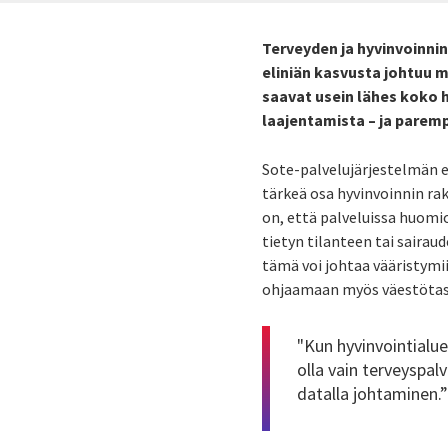
Terveyden ja hyvinvoinnin
eliniän kasvusta johtuu m
saavat usein lähes koko 
laajentamista – ja parem
Sote-palvelujärjestelmän 
tärkeä osa hyvinvoinnin
ra
on, että palveluissa huomio
tietyn tilanteen tai saira
tämä voi johtaa vääristymii
ohjaamaan myös väestötaso
"Kun hyvinvointialue
olla vain terveyspalv
datalla johtaminen.