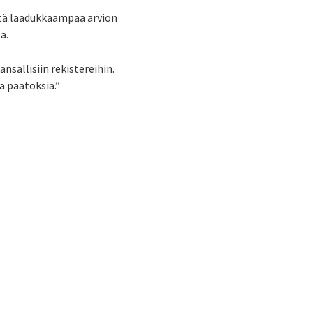
itä laadukkaampaa arvion
a.
nsallisiin rekistereihin.
a päätöksiä.”