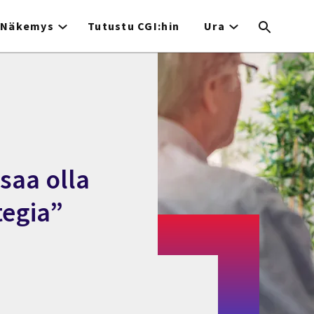
Näkemys
Tutustu CGI:hin
Ura
 saa olla
tegia”