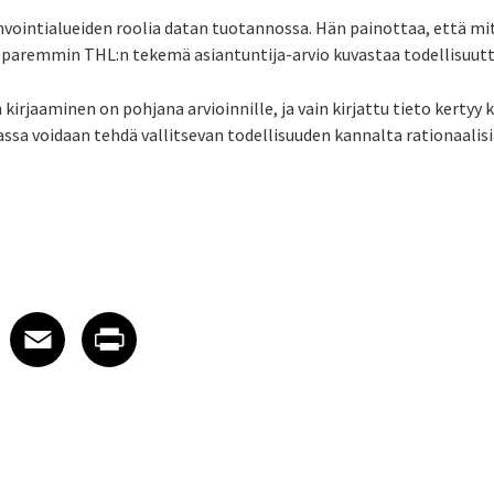
nvointialueiden roolia datan tuotannossa. Hän painottaa, että m
ä paremmin THL:n tekemä asiantuntija-arvio kuvastaa todellisuutt
irjaaminen on pohjana arvioinnille, ja vain kirjattu tieto kertyy ka
ssa voidaan tehdä vallitsevan todellisuuden kannalta rationaalisi
 on LinkedIn
icle on X
e article on Facebook
Share article on Email
Share article on Print
Facebook
Email
Print