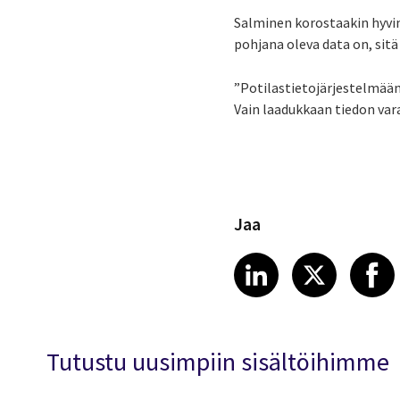
Salminen korostaakin hyvi
pohjana oleva data on, sit
”Potilastietojärjestelmään k
Vain laadukkaan tiedon vara
Jaa
Share article
Share art
Shar
LinkedIn
X
Tutustu uusimpiin sisältöihimme