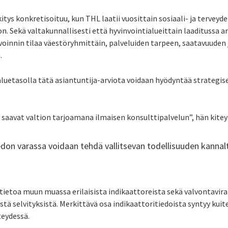
ys konkretisoituu, kun THL laatii vuosittain sosiaali- ja terveyd
n. Sekä valtakunnallisesti että hyvinvointialueittain laaditussa 
voinnin tilaa väestöryhmittäin, palveluiden tarpeen, saatavuuden j
.
aluetasolla tätä asiantuntija-arviota voidaan hyödyntää strateg
 saavat valtion tarjoamana ilmaisen konsulttipalvelun”, hän kitey
don varassa voidaan tehdä vallitsevan todellisuuden kannalt
tietoa muun muassa erilaisista indikaattoreista sekä valvontavir
tä selvityksistä. Merkittävä osa indikaattoritiedoista syntyy kuit
teydessä.