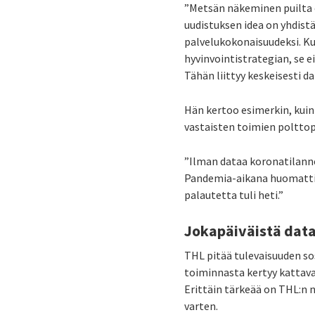
”Metsän näkeminen puilta 
uudistuksen idea on yhdistä
palvelukokonaisuudeksi. Ku
hyvinvointistrategian, se ei
Tähän liittyy keskeisesti 
Hän kertoo esimerkin, kuin
vastaisten toimien polttop
”Ilman dataa koronatilanne
Pandemia-aikana huomattiin,
palautetta tuli heti.”
Jokapäiväistä data
THL pitää tulevaisuuden so
toiminnasta kertyy kattavas
Erittäin tärkeää on THL:n 
varten.