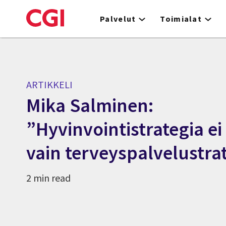
Skip
to
Palvelut
Toimialat
main
content
ARTIKKELI
Mika Salminen:
”Hyvinvointistrategia ei
vain terveyspalvelustra
2 min read