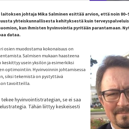
 laitoksen johtaja Mika Salminen esittää arvion, että noin 80–
uusta yhteiskunnallisesta kehityksestä kuin terveyspalveluist
huomion, kun ihmisten hyvinvointia pyritään parantamaan. Nyt 
paa dataa.
eri osien muodostama kokonaisuus on
kentamista. Salmisen mukaan haasteena
 keskittyy usein yksilön ja esimerkiksi
uden optimointiin. Hyvinvoinnin johtamisessa
n, siksi tekemistä on pystyttävä
n tavoitteilla.
 tekee hyvinvointistrategian, se ei saa
elustrategia. Tähän liittyy keskeisesti
”