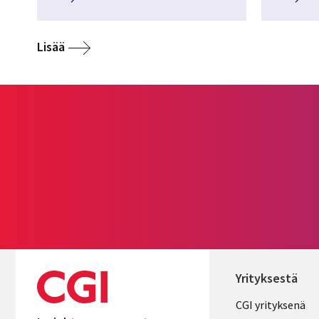
Lisää
Yrityksestä
Useful
CGI yrityksenä