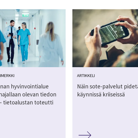
IMERKKI
ARTIKKELI
nan hyvinvointialue
Näin sote-palvelut pide
hajallaan olevan tiedon
käynnissä kriiseissä
 tietoalustan toteutti