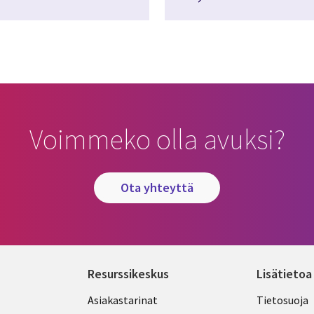
Voimmeko olla avuksi?
ota yhteyttä
Resurssikeskus
Lisätietoa
Library
Legal
Asiakastarinat
Tietosuoja