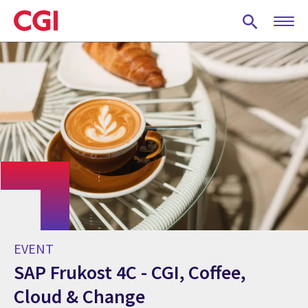
Skip
to
main
content
EVENT
SAP Frukost 4C - CGI, Coffee,
Cloud & Change