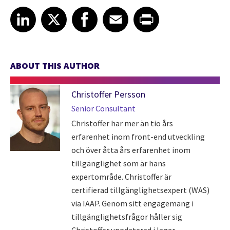
Share article on LinkedIn
Share article on X
Share article on Facebook
Share article on Email
Share article on Print
LinkedIn
X
Facebook
Email
Print
ABOUT THIS AUTHOR
Christoffer Persson
Senior Consultant
Christoffer har mer än tio års
erfarenhet inom front-end utveckling
och över åtta års erfarenhet inom
tillgänglighet som är hans
expertområde. Christoffer är
certifierad tillgänglighetsexpert (WAS)
via IAAP. Genom sitt engagemang i
tillgänglighetsfrågor håller sig
Christoffer uppdaterad i lagar,