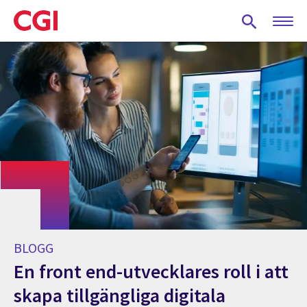
Skip
to
main
content
BLOGG
En front end-utvecklares roll i att
skapa tillgängliga digitala