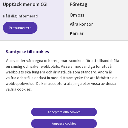
Upptäck mer om CGI
Företag
Useful
Om oss
Håll dig informerad
links
Våra kontor
Prenumerera
SWEDEN
Karriär
Hållbarhet
Samtycke till cookies
Följ oss
Vi använder våra egna och tredjepartscookies för att tillhandahålla
Social
en smidig och säker webbplats. Vissa är nödvändiga för att vår
Media
webbplats ska fungera och är inställda som standard. Andra är
SWEDEN
valfria och ställs endast in med ditt samtycke för att förbättra din
webbupplevelse. Du kan acceptera alla, inga eller vissa av dessa
valfria cookies.
Resurscenter
Support
Library
Legal
Kundcase
Integritet och
dataskydd
Links
SWEDEN
Nyheter
Acceptera alla cookies
Accessibility
SWEDEN
Artiklar
Anpassa cookies
Terms of Use