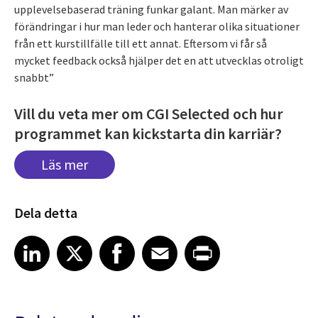
upplevelsebaserad träning funkar galant. Man märker av
förändringar i hur man leder och hanterar olika situationer
från ett kurstillfälle till ett annat. Eftersom vi får så
mycket feedback också hjälper det en att utvecklas otroligt
snabbt”
Vill du veta mer om CGI Selected och hur
programmet kan kickstarta din karriär?
Läs mer
Dela detta
Share article on LinkedIn
Share article on X
Share article on Facebook
Share article on Email
Share article on Print
LinkedIn
X
Facebook
Email
Print