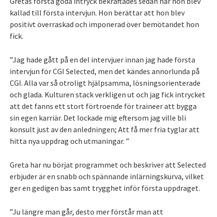
Gretas första goda intryck bekräftades sedan när hon blev
kallad till första intervjun. Hon berättar att hon blev
positivt överraskad och imponerad över bemötandet hon
fick.
”Jag hade gått på en del intervjuer innan jag hade första
intervjun för CGI Selected, men det kändes annorlunda på
CGI. Alla var så otroligt hjälpsamma, lösningsorienterade
och glada. Kulturen stack verkligen ut och jag fick intrycket
att det fanns ett stort förtroende för traineer att bygga
sin egen karriär. Det lockade mig eftersom jag ville bli
konsult just av den anledningen; Att få mer fria tyglar att
hitta nya uppdrag och utmaningar. ”
Greta har nu börjat programmet och beskriver att Selected
erbjuder är en snabb och spännande inlärningskurva, vilket
ger en gedigen bas samt trygghet inför första uppdraget.
”Ju längre man går, desto mer förstår man att