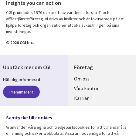
Insights you can act on
CGI grundades 1976 och är ett av världens största IT- och
affärstjänsteföretag. Vi drivs av insikter och är fokuserade på att
hjälpa företag och organisationer att öka avkastningen på sina
investeringar.
© 2026 CGI Inc.
Upptäck mer om CGI
Företag
Useful
Om oss
Håll dig informerad
links
Våra kontor
Prenumerera
SWEDEN
Karriär
Hållbarhet
Samtycke till cookies
Följ oss
Vi använder våra egna och tredjepartscookies för att tillhandahålla
Social
en smidig och säker webbplats. Vissa är nödvändiga för att vår