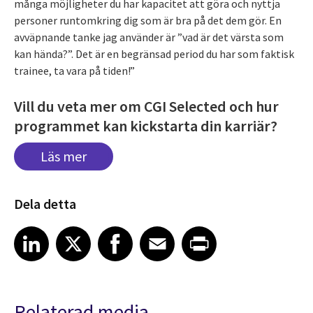
många möjligheter du har kapacitet att göra och nyttja
personer runtomkring dig som är bra på det dem gör. En
avväpnande tanke jag använder är ”vad är det värsta som
kan hända?”. Det är en begränsad period du har som faktisk
trainee, ta vara på tiden!”
Vill du veta mer om CGI Selected och hur
programmet kan kickstarta din karriär?
Läs mer
Dela detta
Share article on LinkedIn
Share article on X
Share article on Facebook
Share article on Email
Share article on Print
LinkedIn
X
Facebook
Email
Print
Relaterad media