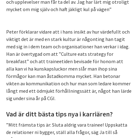
och upplevelser man får ta del av. Jag har lärt mig otroligt
mycket om mig själv och haft jäkligt kul på vägen”
Peter förklarar vidare att i hans insikt av hur värdefullt och
viktigt det är med en stark kultur är någonting han tagit
med sig in i dem team och organisationer han verkar i idag.
Han är övertygad om att ”Culture eats strategy for
breakfast” och att traineetiden bevisade för honom att
alla kan vi ha kunskapsluckor men slår man ihop sina
förmågor kan man åstadkomma mycket. Han betonar
vikten av kommunikation och hur man som ledare kommer
långt med ett ödmjukt förhållningssätt är, något han lärde
sig under sina år på CGI.
Vad är ditt bästa tips nya i karriären?
”Mitt främsta tips är: Sluta aldrig vara trainee! Uppskatta
de relationer ni bygger, ställ alla frågor, säg Ja till så