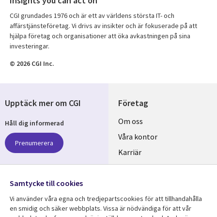
Insights you can act on
CGI grundades 1976 och är ett av världens största IT- och
affärstjänsteföretag. Vi drivs av insikter och är fokuserade på att
hjälpa företag och organisationer att öka avkastningen på sina
investeringar.
© 2026 CGI Inc.
Upptäck mer om CGI
Företag
Useful
Om oss
Håll dig informerad
links
Våra kontor
Prenumerera
SWEDEN
Karriär
Hållbarhet
Samtycke till cookies
Följ oss
Vi använder våra egna och tredjepartscookies för att tillhandahålla
Social
en smidig och säker webbplats. Vissa är nödvändiga för att vår
Media