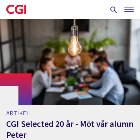
Skip
to
main
content
ARTIKEL
CGI Selected 20 år - Möt vår alumn
Peter