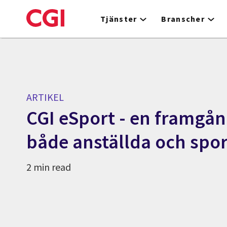
Skip
to
Tjänster
Branscher
main
content
ARTIKEL
CGI eSport - en framgån
både anställda och spo
2 min read