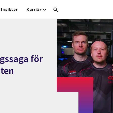
Insikter
Karriär
gssaga för
rten