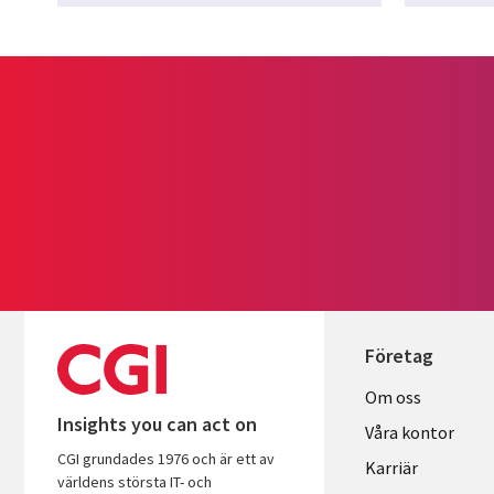
Företag
Useful
Om oss
Insights you can act on
links
Våra kontor
CGI grundades 1976 och är ett av
SWEDEN
Karriär
världens största IT- och