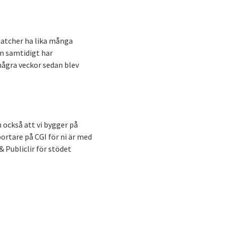
 matcher ha lika många
en samtidigt har
 några veckor sedan blev
n också att vi bygger på
portare på CGI för ni är med
 Publiclir för stödet