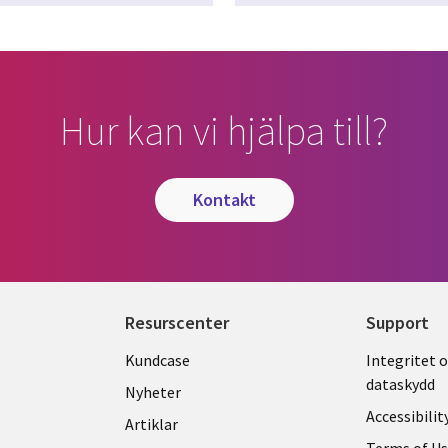
Hur kan vi hjälpa till?
kontakt
Resurscenter
Support
Library
Legal
Kundcase
Integritet 
dataskydd
Links
SWED
Nyheter
Accessibilit
SWEDEN
Artiklar
Terms of U