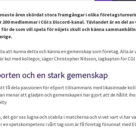
enaste åren skördat stora framgångar i olika företagsturneri
r 200 medlemmar i CGI:s Discord-kanal. Tävlandet är en del a
s för de som vill spela för nöjets skull och känna sammanhåll
erige.
r alla att kunna delta och känna en gemenskap som företag. Alla ä
t är kul med kollegor, säger Christopher Nilsson, lagkapten för CGI
sporten och en stark gemenskap
att få dela passionen för eSport tillsammans med likasinnade kolle
n menar att glädjen och gemenskapen har gjort att de hållit ihop
ity.
op, det gör oss lugna och stabila i matcherna och vi vet vart vi har 
har en spetskompetens i vårt lag som är få företag förunnat med El