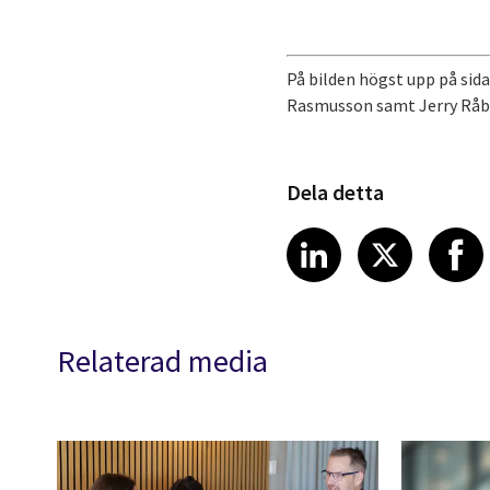
På bilden högst upp på sida
Rasmusson samt Jerry Råb
Dela detta
Share article
Share art
Shar
LinkedIn
X
Relaterad media