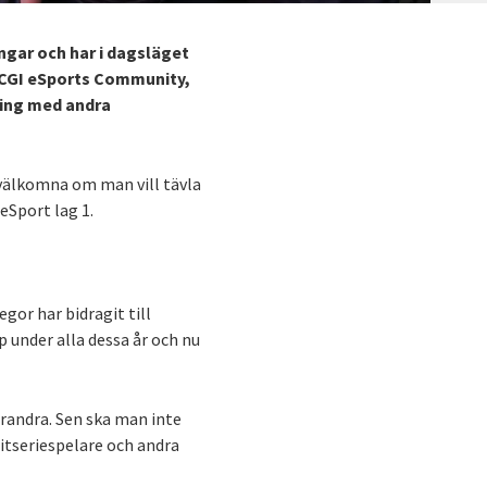
ngar och har i dagsläget
v CGI eSports Community,
ning med andra
r välkomna om man vill tävla
 eSport lag 1.
gor har bidragit till
 under alla dessa år och nu
varandra. Sen ska man inte
itseriespelare och andra