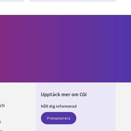
Upptäck mer om CGI
och
Håll dig informerad
EN
Prenumerera
y
se