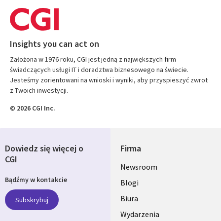
Insights you can act on
Założona w 1976 roku, CGI jest jedną z największych firm
świadczących usługi IT i doradztwa biznesowego na świecie.
Jesteśmy zorientowani na wnioski i wyniki, aby przyspieszyć zwrot
z Twoich inwestycji.
© 2026 CGI Inc.
Dowiedz się więcej o
Firma
CGI
Useful
Newsroom
Bądźmy w kontakcie
links
Blogi
SECTIONS
Biura
Subskrybuj
Wydarzenia
POLSKA