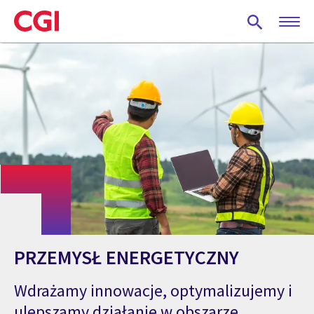
Skip
to
main
content
PRZEMYSŁ ENERGETYCZNY
Wdrażamy innowacje, optymalizujemy i
ulepszamy działanie w obszarze