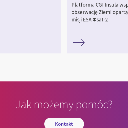
Platforma CGI Insula wsp
obserwację Ziemi opartą
misji ESA Φsat-2
Jak możemy pomóc?
kontakt