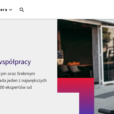
iera
współpracy
łotym oraz Srebrnym
ada jeden z największych
 000 ekspertów od