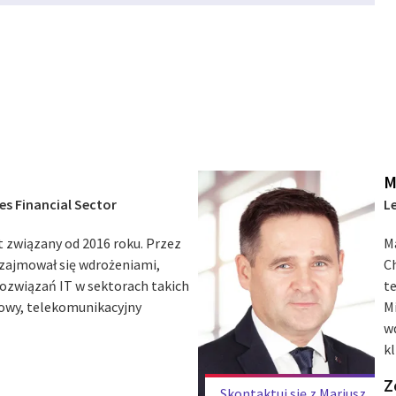
M
es Financial Sector
L
t związany od 2016 roku. Przez
M
y zajmował się wdrożeniami,
C
ozwiązań IT w sektorach takich
t
iowy, telekomunikacyjny
M
w
kl
Z
Skontaktuj się z Mariusz