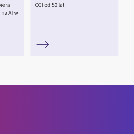
iera
CGI od 50 lat
 na AI w