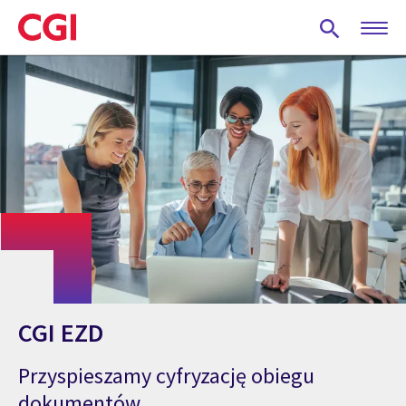
Skip
to
main
content
CGI EZD
Przyspieszamy cyfryzację obiegu
dokumentów