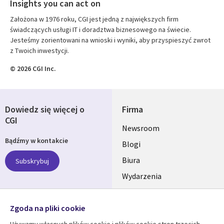
Insights you can act on
Założona w 1976 roku, CGI jest jedną z największych firm
świadczących usługi IT i doradztwa biznesowego na świecie.
Jesteśmy zorientowani na wnioski i wyniki, aby przyspieszyć zwrot
z Twoich inwestycji.
© 2026 CGI Inc.
Dowiedz się więcej o
Firma
CGI
Useful
Newsroom
Bądźmy w kontakcie
links
Blogi
SECTIONS
Biura
Subskrybuj
Wydarzenia
POLSKA
Nasze profile
Zgoda na pliki cookie
Social
Używamy własnych plików cookie i plików cookie stron trzecich,