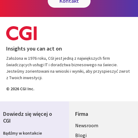
kontakt
Insights you can act on
Założona w 1976 roku, CGI jest jedną z największych firm
świadczących usługi IT i doradztwa biznesowego na świecie.
Jesteśmy zorientowani na wnioski i wyniki, aby przyspieszyć zwrot
z Twoich inwestycji.
© 2026 CGI Inc.
Dowiedz się więcej o
Firma
CGI
Useful
Newsroom
Bądźmy w kontakcie
links
Blogi