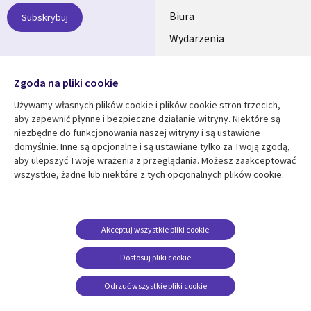
SECTIONS
Biura
Subskrybuj
Wydarzenia
POLSKA
Nasze profile
Zgoda na pliki cookie
Social
Używamy własnych plików cookie i plików cookie stron trzecich,
Media
aby zapewnić płynne i bezpieczne działanie witryny. Niektóre są
SECTIONS
niezbędne do funkcjonowania naszej witryny i są ustawione
POLSKA
domyślnie. Inne są opcjonalne i są ustawiane tylko za Twoją zgodą,
Centrum zasobów
Pomoc
aby ulepszyć Twoje wrażenia z przeglądania. Możesz zaakceptować
Library
wszystkie, żadne lub niektóre z tych opcjonalnych plików cookie.
Legal
Artykuły
Informacja prawna
Links
SECTIONS
Blogi
Polityka prywatności
SECTIONS
POLSKA
Case studies
Informacja o
Akceptuj wszystkie pliki cookie
ciasteczkach
Wydarzenia
POLSKA
Dostosuj pliki cookie
Broszury
Odrzuć wszystkie pliki cookie
Viewpoints