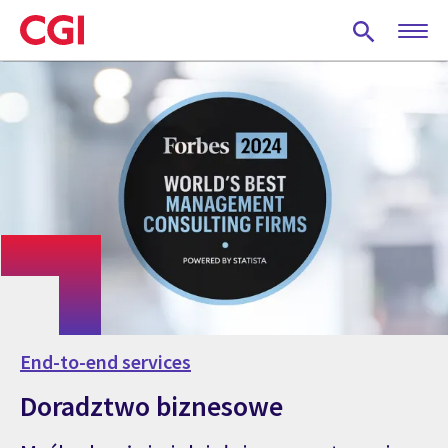
Skip
to
main
content
End-to-end services
Doradztwo biznesowe