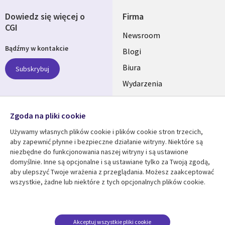
Dowiedz się więcej o
Firma
CGI
Useful
Newsroom
Bądźmy w kontakcie
links
Blogi
SECTIONS
Biura
Subskrybuj
Wydarzenia
POLSKA
Nasze profile
Zgoda na pliki cookie
Social
Używamy własnych plików cookie i plików cookie stron trzecich,
Media
aby zapewnić płynne i bezpieczne działanie witryny. Niektóre są
SECTIONS
niezbędne do funkcjonowania naszej witryny i są ustawione
POLSKA
domyślnie. Inne są opcjonalne i są ustawiane tylko za Twoją zgodą,
Centrum zasobów
Pomoc
aby ulepszyć Twoje wrażenia z przeglądania. Możesz zaakceptować
wszystkie, żadne lub niektóre z tych opcjonalnych plików cookie.
Library
Legal
Artykuły
Informacja prawna
Links
SECTIONS
Blogi
Polityka prywatności
SECTIONS
POLSKA
Case studies
Informacja o
Akceptuj wszystkie pliki cookie