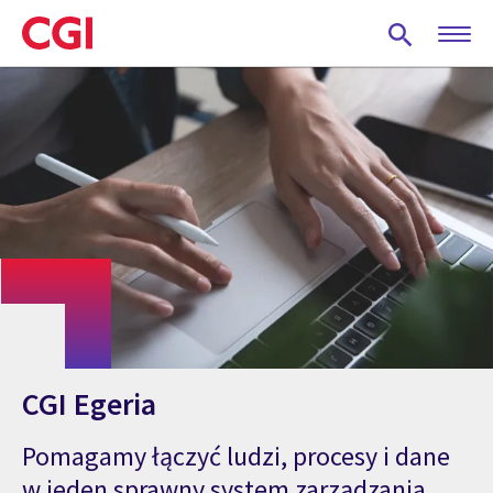
Skip
to
main
content
CGI Egeria
Pomagamy łączyć ludzi, procesy i dane
w jeden sprawny system zarządzania