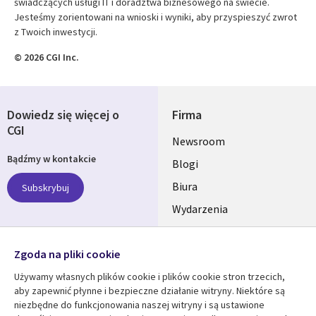
świadczących usługi IT i doradztwa biznesowego na świecie.
Jesteśmy zorientowani na wnioski i wyniki, aby przyspieszyć zwrot
z Twoich inwestycji.
© 2026 CGI Inc.
Dowiedz się więcej o
Firma
CGI
Useful
Newsroom
Bądźmy w kontakcie
links
Blogi
SECTIONS
Biura
Subskrybuj
Wydarzenia
POLSKA
Nasze profile
Zgoda na pliki cookie
Social
Używamy własnych plików cookie i plików cookie stron trzecich,
Media
aby zapewnić płynne i bezpieczne działanie witryny. Niektóre są
SECTIONS
niezbędne do funkcjonowania naszej witryny i są ustawione
POLSKA