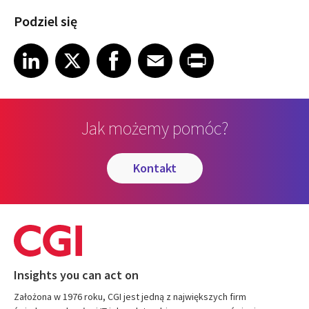
Podziel się
Share article on LinkedIn
Share article on X
Share article on Facebook
Share article on Email
Share article on Print
LinkedIn
X
Facebook
Email
Print
Jak możemy pomóc?
kontakt
Insights you can act on
Założona w 1976 roku, CGI jest jedną z największych firm