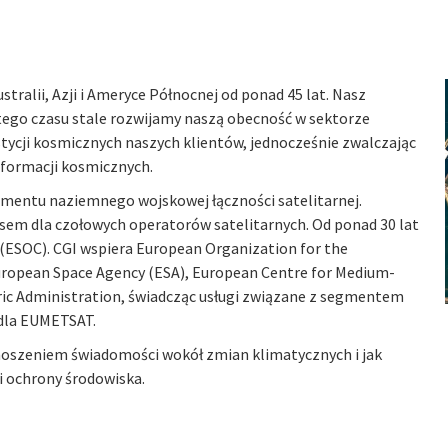
tralii, Azji i Ameryce Północnej od ponad 45 lat. Nasz
 tego czasu stale rozwijamy naszą obecność w sektorze
ycji kosmicznych naszych klientów, jednocześnie zwalczając
nformacji kosmicznych.
mentu naziemnego wojskowej łączności satelitarnej.
esem dla czołowych operatorów satelitarnych. Od ponad 30 lat
ESOC). CGI wspiera European Organization for the
uropean Space Agency (ESA), European Centre for Medium-
ic Administration, świadcząc usługi związane z segmentem
dla EUMETSAT.
dnoszeniem świadomości wokół zmian klimatycznych i jak
i ochrony środowiska.