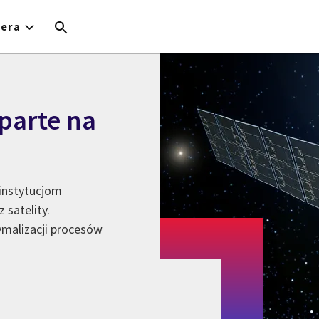
iera
parte na
 instytucjom
 satelity.
ymalizacji procesów