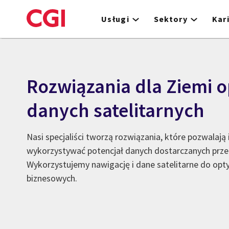
Skip
to
Usługi
Sektory
Kar
main
content
Rozwiązania dla Ziemi o
danych satelitarnych
Nasi specjaliści tworzą rozwiązania, które pozwalają
wykorzystywać potencjał danych dostarczanych przez
Wykorzystujemy nawigację i dane satelitarne do opt
biznesowych.