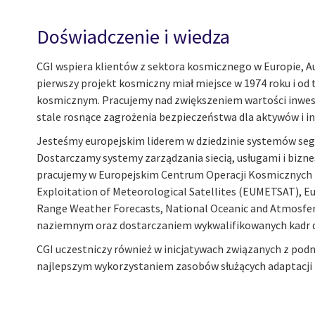
Doświadczenie i wiedza
CGI wspiera klientów z sektora kosmicznego w Europie, Aus
pierwszy projekt kosmiczny miał miejsce w 1974 roku i od
kosmicznym. Pracujemy nad zwiększeniem wartości inwest
stale rosnące zagrożenia bezpieczeństwa dla aktywów i i
Jesteśmy europejskim liderem w dziedzinie systemów seg
Dostarczamy systemy zarządzania siecią, usługami i bizn
pracujemy w Europejskim Centrum Operacji Kosmicznych (
Exploitation of Meteorological Satellites (EUMETSAT), E
Range Weather Forecasts, National Oceanic and Atmosfer
naziemnym oraz dostarczaniem wykwalifikowanych kadr 
CGI uczestniczy również w inicjatywach związanych z po
najlepszym wykorzystaniem zasobów służących adaptacji 