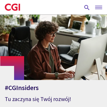
Skip
to
main
content
#CGInsiders
Tu zaczyna się Twój rozwój!