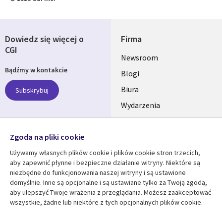
Dowiedz się więcej o
Firma
CGI
Useful
Newsroom
Bądźmy w kontakcie
links
Blogi
SECTIONS
Biura
Subskrybuj
Wydarzenia
POLSKA
Nasze profile
Zgoda na pliki cookie
Social
Używamy własnych plików cookie i plików cookie stron trzecich,
Media
aby zapewnić płynne i bezpieczne działanie witryny. Niektóre są
SECTIONS
niezbędne do funkcjonowania naszej witryny i są ustawione
POLSKA
domyślnie. Inne są opcjonalne i są ustawiane tylko za Twoją zgodą,
Centrum zasobów
Pomoc
aby ulepszyć Twoje wrażenia z przeglądania. Możesz zaakceptować
wszystkie, żadne lub niektóre z tych opcjonalnych plików cookie.
Library
Legal
Artykuły
Informacja prawna
Blogi
Polityka prywatności