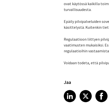
ovat käytössä kaikilla toimi
turvallisuudesta.
Epäily pilvipalveluiden sov
käsittelystä. Kuitenkin tie
Regulaatioon liittyen pilvi
vaatimusten mukaisiksi. Es
regulaatioihin vastaamista
Voidaan todeta, että pilvi
Jaa
Share article
Share art
Shar
LinkedIn
X