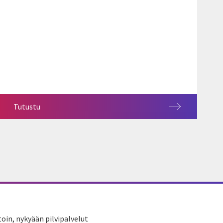
Tutustu
toin, nykyään pilvipalvelut