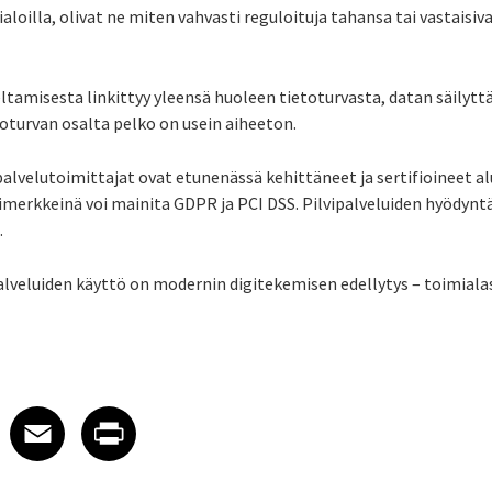
aloilla, olivat ne miten vahvasti reguloituja tahansa tai vastaisiv
eltamisesta linkittyy yleensä huoleen tietoturvasta, datan säilytt
toturvan osalta pelko on usein aiheeton.
palvelutoimittajat ovat etunenässä kehittäneet ja sertifioineet al
imerkkeinä voi mainita GDPR ja PCI DSS. Pilvipalveluiden hyödyn
.
palveluiden käyttö on modernin digitekemisen edellytys – toimiala
 on LinkedIn
icle on X
e article on Facebook
Share article on Email
Share article on Print
Facebook
Email
Print