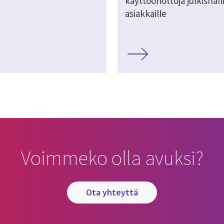
käyttöönottoja julkishal
asiakkaille
Voimmeko olla avuksi?
ota yhteyttä