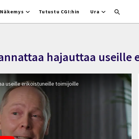
Näkemys
Tutustu CGI:hin
Ura
annattaa hajauttaa useille er
 useille erikoistuneille toimijoille