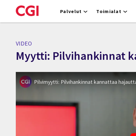
Skip
to
Palvelut
Toimialat
main
content
VIDEO
Myytti: Pilvihankinnat k
Pilvimyytti: Pilvihankinnat kannattaa hajauttaa