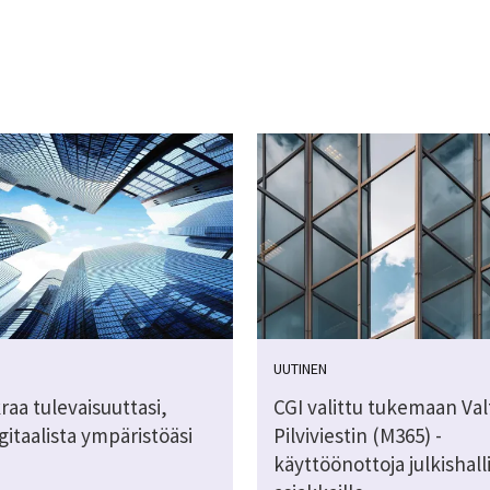
UUTINEN
raa tulevaisuuttasi,
CGI valittu tukemaan Val
gitaalista ympäristöäsi
Pilviviestin (M365) -
käyttöönottoja julkishal