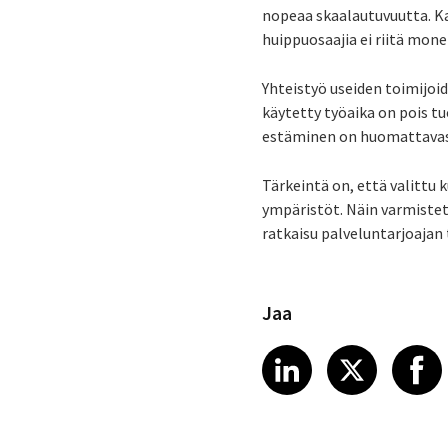
nopeaa skaalautuvuutta. Ka
huippuosaajia ei riitä mon
Yhteistyö useiden toimijoi
käytetty työaika on pois t
estäminen on huomattavas
Tärkeintä on, että valittu 
ympäristöt. Näin varmistet
ratkaisu palveluntarjoajan
Jaa
Share article
Share art
Shar
LinkedIn
X