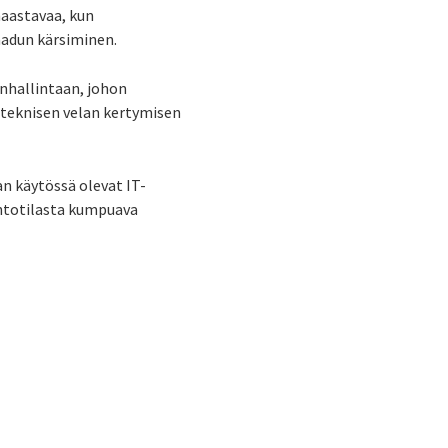
haastavaa, kun
laadun kärsiminen.
inhallintaan, johon
 teknisen velan kertymisen
an käytössä olevat IT-
ahtotilasta kumpuava