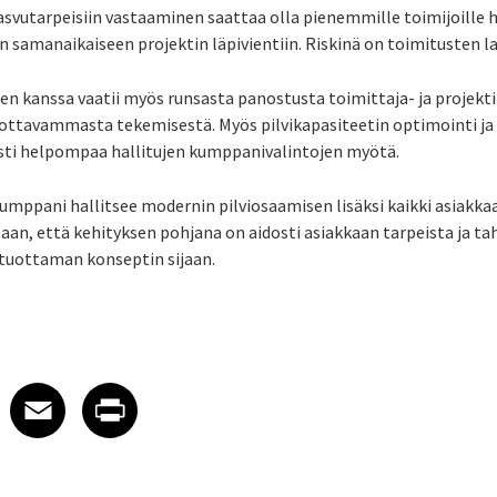
svutarpeisiin vastaaminen saattaa olla pienemmille toimijoille 
en samanaikaiseen projektin läpivientiin. Riskinä on toimitusten 
den kanssa vaatii myös runsasta panostusta toimittaja- ja projekt
uottavammasta tekemisestä. Myös pilvikapasiteetin optimointi ja
ti helpompaa hallitujen kumppanivalintojen myötä.
kumppani hallitsee modernin pilviosaamisen lisäksi kaikki asiakka
aan, että kehityksen pohjana on aidosti asiakkaan tarpeista ja t
 tuottaman konseptin sijaan.
 on LinkedIn
icle on X
e article on Facebook
Share article on Email
Share article on Print
Facebook
Email
Print