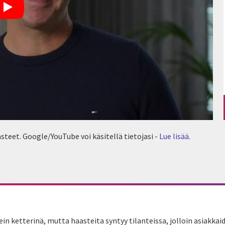
steet. Google/YouTube voi käsitellä tietojasi -
Lue lisää
.
in ketterinä, mutta haasteita syntyy tilanteissa, jolloin asiakka