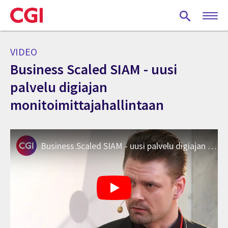
Skip
to
main
content
VIDEO
Business Scaled SIAM - uusi
palvelu digiajan
monitoimittajahallintaan
Business Scaled SIAM - uusi palvelu digiajan monitoimittajahallintaan