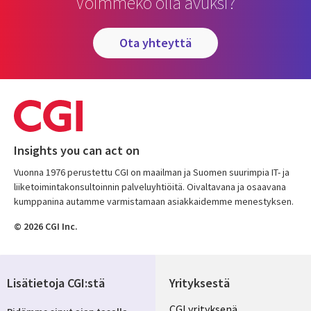
Voimmeko olla avuksi?
ota yhteyttä
Insights you can act on
Vuonna 1976 perustettu CGI on maailman ja Suomen suurimpia IT- ja
liiketoimintakonsultoinnin palveluyhtiöitä. Oivaltavana ja osaavana
kumppanina autamme varmistamaan asiakkaidemme menestyksen.
© 2026 CGI Inc.
Lisätietoja CGI:stä
Yrityksestä
Useful
CGI yrityksenä