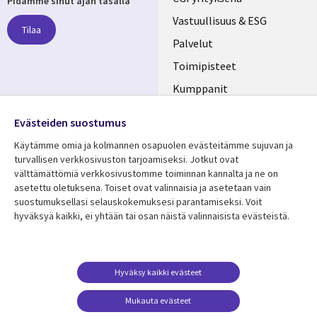
Pidämme sinut ajan tasalla
links
Vastuullisuus & ESG
Tilaa
FINLAND
Palvelut
Toimipisteet
Kumppanit
Seuraa meitä
Uutishuone
Evästeiden suostumus
Social
Ura CGI:llä
Käytämme omia ja kolmannen osapuolen evästeitämme sujuvan ja
Media
turvallisen verkkosivuston tarjoamiseksi. Jotkut ovat
FINLAND
välttämättömiä verkkosivustomme toiminnan kannalta ja ne on
asetettu oletuksena. Toiset ovat valinnaisia ​​ja asetetaan vain
Resurssikeskus
Lisätietoa
suostumuksellasi selauskokemuksesi parantamiseksi. Voit
hyväksyä kaikki, ei yhtään tai osan näistä valinnaisista evästeistä.
Library
Legal
Asiakastarinat
Tietosuoja
Links
FINLAND
Artikkelit
Tietosuojaseloste
FINLAND
Blogit
Käyttöehdot
Hyväksy kaikki evästeet
Tapahtumat
Yhteystiedot
Mukauta evästeet
Podcastit
Evästeasetuksesi