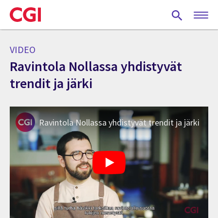
Skip
to
main
content
VIDEO
Ravintola Nollassa yhdistyvät
trendit ja järki
Ravintola Nollassa yhdistyvät trendit ja järki