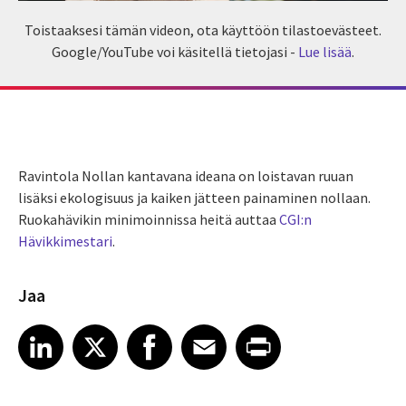
Toistaaksesi tämän videon, ota käyttöön tilastoevästeet.
Google/YouTube voi käsitellä tietojasi -
Lue lisää
.
Ravintola Nollan kantavana ideana on loistavan ruuan
lisäksi ekologisuus ja kaiken jätteen painaminen nollaan.
Ruokahävikin minimoinnissa heitä auttaa
CGI:n
Hävikkimestari
.
Jaa
Share article on LinkedIn
Share article on X
Share article on Facebook
Share article on Email
Share article on Print
LinkedIn
X
Facebook
Email
Print