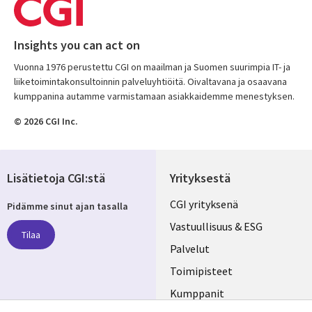
Insights you can act on
Vuonna 1976 perustettu CGI on maailman ja Suomen suurimpia IT- ja
liiketoimintakonsultoinnin palveluyhtiöitä. Oivaltavana ja osaavana
kumppanina autamme varmistamaan asiakkaidemme menestyksen.
© 2026 CGI Inc.
Lisätietoja CGI:stä
Yrityksestä
Useful
CGI yrityksenä
Pidämme sinut ajan tasalla
links
Vastuullisuus & ESG
Tilaa
FINLAND
Palvelut
Toimipisteet
Kumppanit
Seuraa meitä