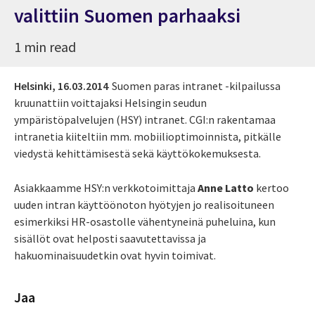
valittiin Suomen parhaaksi
1 min read
Helsinki,
16.03.2014
Suomen paras intranet -kilpailussa
kruunattiin voittajaksi Helsingin seudun
ympäristöpalvelujen (HSY) intranet. CGI:n rakentamaa
intranetia kiiteltiin mm. mobiilioptimoinnista, pitkälle
viedystä kehittämisestä sekä käyttökokemuksesta.
Asiakkaamme HSY:n verkkotoimittaja
Anne Latto
kertoo
uuden intran käyttöönoton hyötyjen jo realisoituneen
esimerkiksi HR-osastolle vähentyneinä puheluina, kun
sisällöt ovat helposti saavutettavissa ja
hakuominaisuudetkin ovat hyvin toimivat.
Jaa