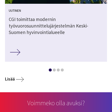
UUTINEN
CGI toimittaa modernin
työvuorosuunnittelujärjestelmän Keski-
Suomen hyvinvointialueelle
Lisää
Voimmeko olla avuksi?