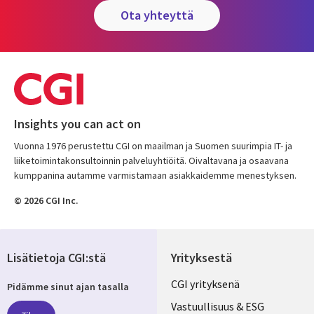
ota yhteyttä
Insights you can act on
Vuonna 1976 perustettu CGI on maailman ja Suomen suurimpia IT- ja
liiketoimintakonsultoinnin palveluyhtiöitä. Oivaltavana ja osaavana
kumppanina autamme varmistamaan asiakkaidemme menestyksen.
© 2026 CGI Inc.
Lisätietoja CGI:stä
Yrityksestä
Useful
CGI yrityksenä
Pidämme sinut ajan tasalla
links
Vastuullisuus & ESG