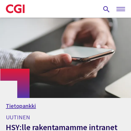
Skip
to
main
content
Tietopankki
UUTINEN
HSY:lle rakentamamme intranet