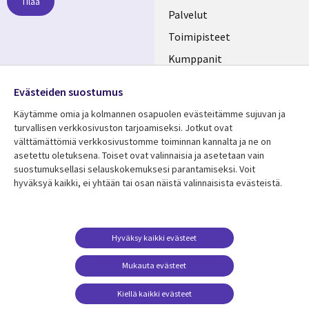
Tilaa
FINLAND
Palvelut
Toimipisteet
Kumppanit
Seuraa meitä
Uutishuone
Evästeiden suostumus
Social
Ura CGI:llä
Käytämme omia ja kolmannen osapuolen evästeitämme sujuvan ja
Media
turvallisen verkkosivuston tarjoamiseksi. Jotkut ovat
FINLAND
välttämättömiä verkkosivustomme toiminnan kannalta ja ne on
asetettu oletuksena. Toiset ovat valinnaisia ​​ja asetetaan vain
Resurssikeskus
Lisätietoa
suostumuksellasi selauskokemuksesi parantamiseksi. Voit
hyväksyä kaikki, ei yhtään tai osan näistä valinnaisista evästeistä.
Library
Legal
Asiakastarinat
Tietosuoja
Links
FINLAND
Artikkelit
Tietosuojaseloste
FINLAND
Blogit
Käyttöehdot
Hyväksy kaikki evästeet
Tapahtumat
Yhteystiedot
Mukauta evästeet
Podcastit
Evästeasetuksesi
Kiellä kaikki evästeet
Viewpoints