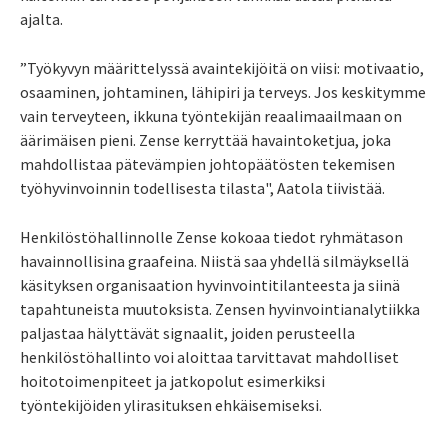
ajalta.
”Työkyvyn määrittelyssä avaintekijöitä on viisi: motivaatio,
osaaminen, johtaminen, lähipiri ja terveys. Jos keskitymme
vain terveyteen, ikkuna työntekijän reaalimaailmaan on
äärimäisen pieni. Zense kerryttää havaintoketjua, joka
mahdollistaa pätevämpien johtopäätösten tekemisen
työhyvinvoinnin todellisesta tilasta", Aatola tiivistää.
Henkilöstöhallinnolle Zense kokoaa tiedot ryhmätason
havainnollisina graafeina. Niistä saa yhdellä silmäyksellä
käsityksen organisaation hyvinvointitilanteesta ja siinä
tapahtuneista muutoksista. Zensen hyvinvointianalytiikka
paljastaa hälyttävät signaalit, joiden perusteella
henkilöstöhallinto voi aloittaa tarvittavat mahdolliset
hoitotoimenpiteet ja jatkopolut esimerkiksi
työntekijöiden ylirasituksen ehkäisemiseksi.