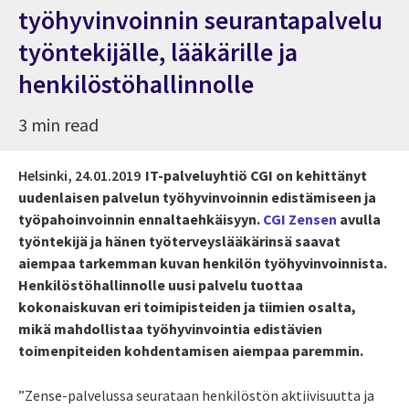
työhyvinvoinnin seurantapalvelu
työntekijälle, lääkärille ja
henkilöstöhallinnolle
3 min read
Helsinki,
24.01.2019
IT-palveluyhtiö CGI on kehittänyt
uudenlaisen palvelun työhyvinvoinnin edistämiseen ja
työpahoinvoinnin ennaltaehkäisyyn.
CGI Zensen
avulla
työntekijä ja hänen työterveyslääkärinsä saavat
aiempaa tarkemman kuvan henkilön työhyvinvoinnista.
Henkilöstöhallinnolle uusi palvelu tuottaa
kokonaiskuvan eri toimipisteiden ja tiimien osalta,
mikä mahdollistaa työhyvinvointia edistävien
toimenpiteiden kohdentamisen aiempaa paremmin.
”Zense-palvelussa seurataan henkilöstön aktiivisuutta ja