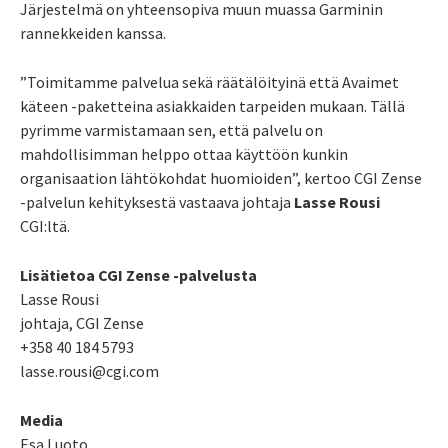
Järjestelmä on yhteensopiva muun muassa Garminin
rannekkeiden kanssa.
”Toimitamme palvelua sekä räätälöityinä että Avaimet
käteen -paketteina asiakkaiden tarpeiden mukaan. Tällä
pyrimme varmistamaan sen, että palvelu on
mahdollisimman helppo ottaa käyttöön kunkin
organisaation lähtökohdat huomioiden”, kertoo CGI Zense
-palvelun kehityksestä vastaava johtaja
Lasse Rousi
CGI:ltä.
Lisätietoa CGI Zense -palvelusta
Lasse Rousi
johtaja, CGI Zense
+358 40 184 5793
lasse.rousi@cgi.com
Media
Esa Luoto