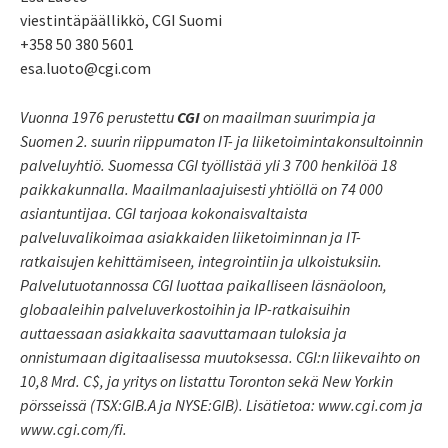
viestintäpäällikkö, CGI Suomi
+358 50 380 5601
esa.luoto@cgi.com
Vuonna 1976 perustettu
CGI
on maailman suurimpia ja
Suomen 2. suurin riippumaton IT- ja liiketoimintakonsultoinnin
palveluyhtiö. Suomessa CGI työllistää yli 3 700 henkilöä 18
paikkakunnalla. Maailmanlaajuisesti yhtiöllä on 74 000
asiantuntijaa. CGI tarjoaa kokonaisvaltaista
palveluvalikoimaa asiakkaiden liiketoiminnan ja IT-
ratkaisujen kehittämiseen, integrointiin ja ulkoistuksiin.
Palvelutuotannossa CGI luottaa paikalliseen läsnäoloon,
globaaleihin palveluverkostoihin ja IP-ratkaisuihin
auttaessaan asiakkaita saavuttamaan tuloksia ja
onnistumaan digitaalisessa muutoksessa. CGI:n liikevaihto on
10,8 Mrd. C$, ja yritys on listattu Toronton sekä New Yorkin
pörsseissä (TSX:GIB.A ja NYSE:GIB). Lisätietoa: www.cgi.com ja
www.cgi.com/fi.