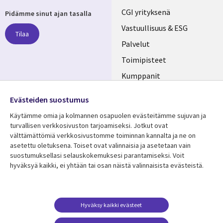
Useful
CGI yrityksenä
Pidämme sinut ajan tasalla
links
Vastuullisuus & ESG
Tilaa
FINLAND
Palvelut
Toimipisteet
Kumppanit
Seuraa meitä
Uutishuone
Evästeiden suostumus
Social
Ura CGI:llä
Käytämme omia ja kolmannen osapuolen evästeitämme sujuvan ja
Media
turvallisen verkkosivuston tarjoamiseksi. Jotkut ovat
FINLAND
välttämättömiä verkkosivustomme toiminnan kannalta ja ne on
asetettu oletuksena. Toiset ovat valinnaisia ​​ja asetetaan vain
Resurssikeskus
Lisätietoa
suostumuksellasi selauskokemuksesi parantamiseksi. Voit
hyväksyä kaikki, ei yhtään tai osan näistä valinnaisista evästeistä.
Library
Legal
Asiakastarinat
Tietosuoja
Links
FINLAND
Artikkelit
Tietosuojaseloste
FINLAND
Blogit
Käyttöehdot
Hyväksy kaikki evästeet
Tapahtumat
Yhteystiedot