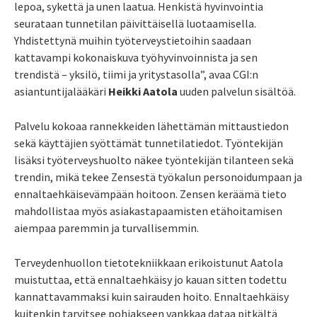
lepoa, sykettä ja unen laatua. Henkistä hyvinvointia
seurataan tunnetilan päivittäisellä luotaamisella.
Yhdistettynä muihin työterveystietoihin saadaan
kattavampi kokonaiskuva työhyvinvoinnista ja sen
trendistä – yksilö, tiimi ja yritystasolla”, avaa CGI:n
asiantuntijalääkäri
Heikki Aatola
uuden palvelun sisältöä.
Palvelu kokoaa rannekkeiden lähettämän mittaustiedon
sekä käyttäjien syöttämät tunnetilatiedot. Työntekijän
lisäksi työterveyshuolto näkee työntekijän tilanteen sekä
trendin, mikä tekee Zensestä työkalun personoidumpaan ja
ennaltaehkäisevämpään hoitoon. Zensen keräämä tieto
mahdollistaa myös asiakastapaamisten etähoitamisen
aiempaa paremmin ja turvallisemmin.
Terveydenhuollon tietotekniikkaan erikoistunut Aatola
muistuttaa, että ennaltaehkäisy jo kauan sitten todettu
kannattavammaksi kuin sairauden hoito. Ennaltaehkäisy
kuitenkin tarvitsee pohjakseen vankkaa dataa pitkältä