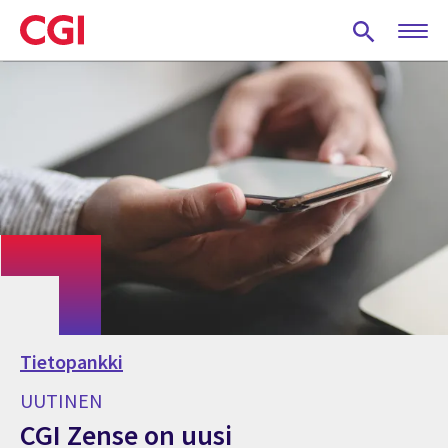
Skip
to
main
content
Tietopankki
UUTINEN
CGI Zense on uusi