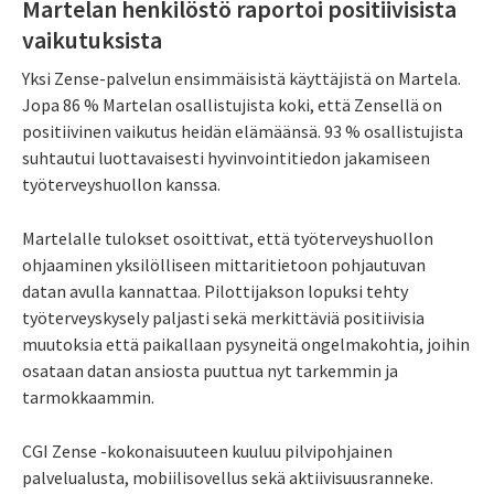
Martelan henkilöstö raportoi positiivisista
vaikutuksista
Yksi Zense-palvelun ensimmäisistä käyttäjistä on Martela.
Jopa 86 % Martelan osallistujista koki, että Zensellä on
positiivinen vaikutus heidän elämäänsä. 93 % osallistujista
suhtautui luottavaisesti hyvinvointitiedon jakamiseen
työterveyshuollon kanssa.
Martelalle tulokset osoittivat, että työterveyshuollon
ohjaaminen yksilölliseen mittaritietoon pohjautuvan
datan avulla kannattaa. Pilottijakson lopuksi tehty
työterveyskysely paljasti sekä merkittäviä positiivisia
muutoksia että paikallaan pysyneitä ongelmakohtia, joihin
osataan datan ansiosta puuttua nyt tarkemmin ja
tarmokkaammin.
CGI Zense -kokonaisuuteen kuuluu pilvipohjainen
palvelualusta, mobiilisovellus sekä aktiivisuusranneke.