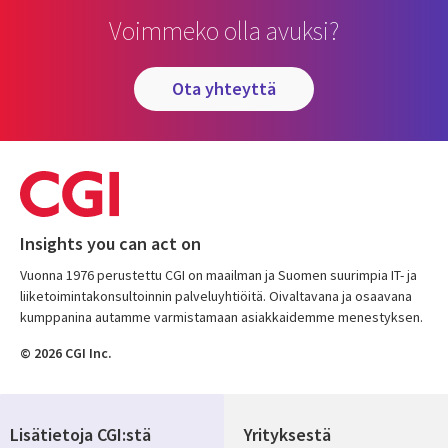
Voimmeko olla avuksi?
ota yhteyttä
Insights you can act on
Vuonna 1976 perustettu CGI on maailman ja Suomen suurimpia IT- ja
liiketoimintakonsultoinnin palveluyhtiöitä. Oivaltavana ja osaavana
kumppanina autamme varmistamaan asiakkaidemme menestyksen.
© 2026 CGI Inc.
Lisätietoja CGI:stä
Yrityksestä