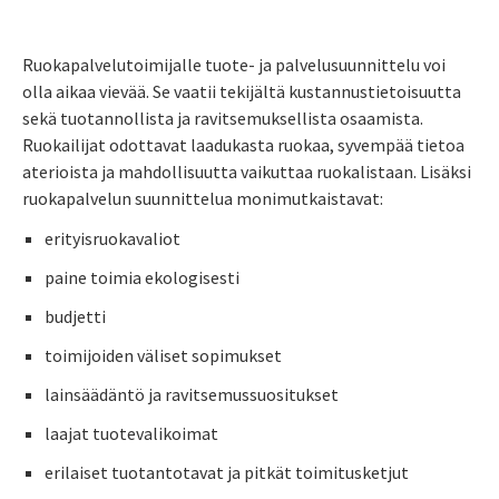
Ruokapalvelutoimijalle tuote- ja palvelusuunnittelu voi
olla aikaa vievää. Se vaatii tekijältä kustannustietoisuutta
sekä tuotannollista ja ravitsemuksellista osaamista.
Ruokailijat odottavat laadukasta ruokaa, syvempää tietoa
aterioista ja mahdollisuutta vaikuttaa ruokalistaan. Lisäksi
ruokapalvelun suunnittelua monimutkaistavat:
erityisruokavaliot
paine toimia ekologisesti
budjetti
toimijoiden väliset sopimukset
lainsäädäntö ja ravitsemussuositukset
laajat tuotevalikoimat
erilaiset tuotantotavat ja pitkät toimitusketjut