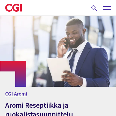
Skip
to
main
content
CGI Aromi
Aromi Reseptiikka ja
ruokalistasuunnittelu