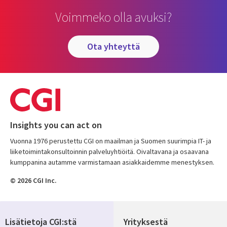
Voimmeko olla avuksi?
ota yhteyttä
Insights you can act on
Vuonna 1976 perustettu CGI on maailman ja Suomen suurimpia IT- ja
liiketoimintakonsultoinnin palveluyhtiöitä. Oivaltavana ja osaavana
kumppanina autamme varmistamaan asiakkaidemme menestyksen.
© 2026 CGI Inc.
Lisätietoja CGI:stä
Yrityksestä