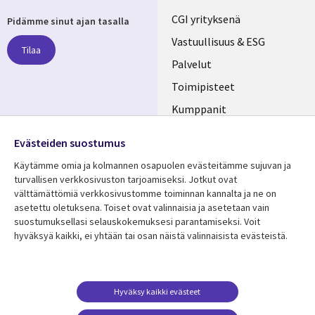
Useful
CGI yrityksenä
Pidämme sinut ajan tasalla
links
Vastuullisuus & ESG
Tilaa
FINLAND
Palvelut
Toimipisteet
Kumppanit
Seuraa meitä
Uutishuone
Evästeiden suostumus
Social
Ura CGI:llä
Käytämme omia ja kolmannen osapuolen evästeitämme sujuvan ja
Media
turvallisen verkkosivuston tarjoamiseksi. Jotkut ovat
FINLAND
välttämättömiä verkkosivustomme toiminnan kannalta ja ne on
asetettu oletuksena. Toiset ovat valinnaisia ​​ja asetetaan vain
Resurssikeskus
Lisätietoa
suostumuksellasi selauskokemuksesi parantamiseksi. Voit
hyväksyä kaikki, ei yhtään tai osan näistä valinnaisista evästeistä.
Library
Legal
Asiakastarinat
Tietosuoja
Links
FINLAND
Artikkelit
Tietosuojaseloste
FINLAND
Blogit
Käyttöehdot
Hyväksy kaikki evästeet
Tapahtumat
Yhteystiedot