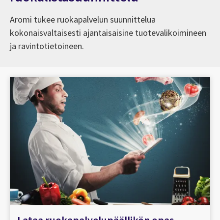
Aromi tukee ruokapalvelun suunnittelua
kokonaisvaltaisesti ajantaisaisine tuotevalikoimineen
ja ravintotietoineen.
Lataa ruokapalvelupäällikön opas