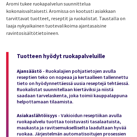
Aromi tukee ruokapalvelun suunnittelua
kokonaisvaltaisesti. Aromissa on
kootusti asiakkaan
tarvittavat tuotteet, reseptit ja ruokalistat. Taustalla on
laaja nykyaikainen tuotevalikoima ajantasaisine
ravintosisältötietoineen.
Tuotteen hyödyt ruokapalveluille
Ajansäästö
- Ruokalajien pohjatietojen avulla
reseptien teko on nopeaa ja kertaalleen tallennettu
tieto on hyödynnettäessä uusia reseptejä tehtäessä.
Ruokalistat suunnitellaan kiertäviksi ja niistä
saadaan tarvelaskenta, joka toimii kauppalappuna
helpottamaan tilaamista.
Asiakaslähtöisyys
- Vakioidun reseptiikan avulla
ruokapalvelu tuottaa toistuvasti tasalaatuista,
maukasta ja ravitsemukselliselta laadultaan hyvää
ruokaa. Järjestelmän automatisoitujen prosessien