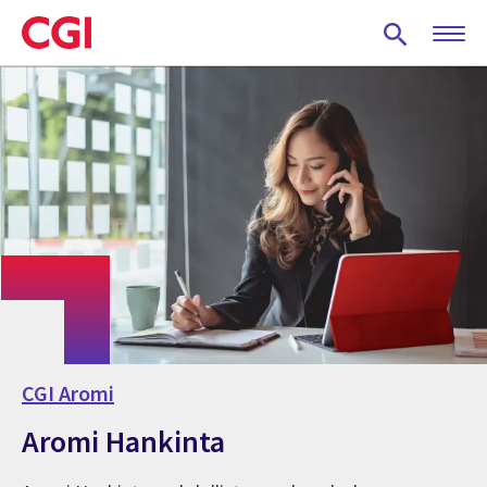
Skip
to
main
content
CGI Aromi
Aromi Hankinta