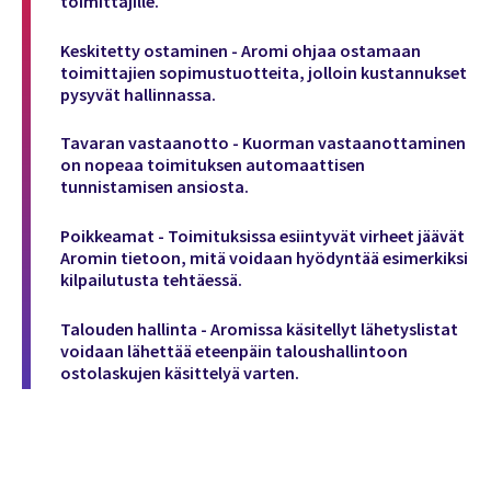
toimittajille.
Keskitetty ostaminen - Aromi ohjaa ostamaan
toimittajien sopimustuotteita, jolloin kustannukset
pysyvät hallinnassa.
Tavaran vastaanotto -
Kuorman vastaanottaminen
on nopeaa toimituksen automaattisen
tunnistamisen ansiosta.
Poikkeamat -
Toimituksissa esiintyvät virheet jäävät
Aromin tietoon, mitä voidaan hyödyntää esimerkiksi
kilpailutusta tehtäessä.
Talouden hallinta - Ar
omissa käsitellyt lähetyslistat
voidaan lähettää eteenpäin taloushallintoon
ostolaskujen käsittelyä varten.