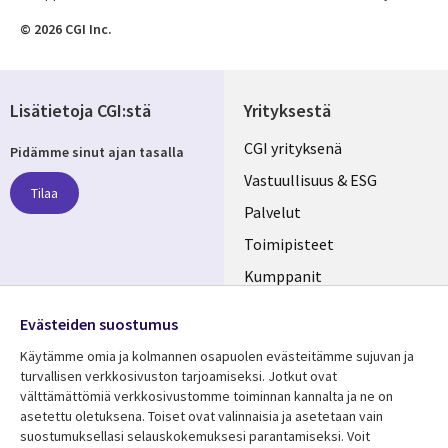
© 2026 CGI Inc.
Lisätietoja CGI:stä
Yrityksestä
Useful
CGI yrityksenä
Pidämme sinut ajan tasalla
links
Vastuullisuus & ESG
Tilaa
FINLAND
Palvelut
Toimipisteet
Kumppanit
Seuraa meitä
Uutishuone
Evästeiden suostumus
Social
Ura CGI:llä
Käytämme omia ja kolmannen osapuolen evästeitämme sujuvan ja
Media
turvallisen verkkosivuston tarjoamiseksi. Jotkut ovat
FINLAND
välttämättömiä verkkosivustomme toiminnan kannalta ja ne on
asetettu oletuksena. Toiset ovat valinnaisia ​​ja asetetaan vain
Resurssikeskus
Lisätietoa
suostumuksellasi selauskokemuksesi parantamiseksi. Voit