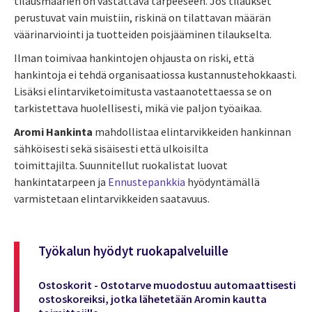
tilausmäärien on vastattava tarpeeseen. Jos tilaukset
perustuvat vain muistiin, riskinä on tilattavan määrän
väärinarviointi ja tuotteiden poisjääminen tilaukselta.
Ilman toimivaa hankintojen ohjausta on riski, että
hankintoja ei tehdä organisaatiossa kustannustehokkaasti.
Lisäksi
elintarviketoimitusta vastaanotettaessa se on
tarkistettava huolellisesti, mikä vie paljon työaikaa.
Aromi Hankinta
mahdollistaa elintarvikkeiden hankinnan
sähköisesti sekä sisäisesti että ulkoisilta
toimittajilta.
Suunnitellut ruokalistat luovat
hankintatarpeen ja
Ennustepankkia
hyödyntämällä
varmistetaan elintarvikkeiden saatavuus.
Työkalun hyödyt ruokapalveluille
Ostoskorit - Ostotarve muodostuu automaattisesti
ostoskoreiksi, jotka lähetetään Aromin kautta