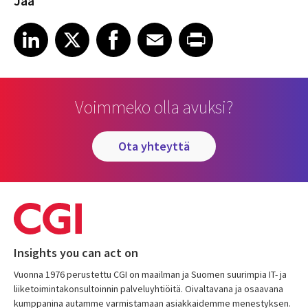
Jaa
Share article on LinkedIn
Share article on X
Share article on Facebook
Share article on Email
Share article on Print
LinkedIn
X
Facebook
Email
Print
Voimmeko olla avuksi?
ota yhteyttä
Insights you can act on
Vuonna 1976 perustettu CGI on maailman ja Suomen suurimpia IT- ja
liiketoimintakonsultoinnin palveluyhtiöitä. Oivaltavana ja osaavana
kumppanina autamme varmistamaan asiakkaidemme menestyksen.