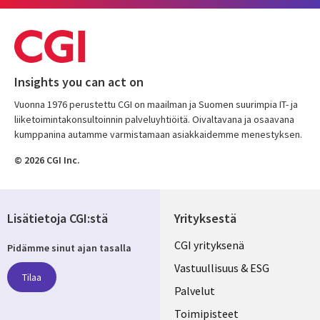
Insights you can act on
Vuonna 1976 perustettu CGI on maailman ja Suomen suurimpia IT- ja
liiketoimintakonsultoinnin palveluyhtiöitä. Oivaltavana ja osaavana
kumppanina autamme varmistamaan asiakkaidemme menestyksen.
© 2026 CGI Inc.
Lisätietoja CGI:stä
Yrityksestä
Useful
CGI yrityksenä
Pidämme sinut ajan tasalla
links
Vastuullisuus & ESG
Tilaa
FINLAND
Palvelut
Toimipisteet