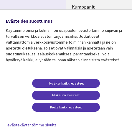
Kumppanit
Seuraa meitä
Uutishuone
Evästeiden suostumus
Social
Ura CGI:llä
Käytämme omia ja kolmannen osapuolen evästeitämme sujuvan ja
Media
turvallisen verkkosivuston tarjoamiseksi. Jotkut ovat
FINLAND
välttämättömiä verkkosivustomme toiminnan kannalta ja ne on
asetettu oletuksena. Toiset ovat valinnaisia ​​ja asetetaan vain
Resurssikeskus
Lisätietoa
suostumuksellasi selauskokemuksesi parantamiseksi. Voit
hyväksyä kaikki, ei yhtään tai osan näistä valinnaisista evästeistä.
Library
Legal
Asiakastarinat
Tietosuoja
Links
FINLAND
Artikkelit
Tietosuojaseloste
FINLAND
Blogit
Käyttöehdot
Hyväksy kaikki evästeet
Tapahtumat
Yhteystiedot
Mukauta evästeet
Podcastit
Evästeasetuksesi
Kiellä kaikki evästeet
Viewpoints
Katso lisää
evästekäytäntömme sivulta