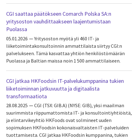
CGI saattaa päätökseen Comarch Polska SA:n
yritysoston vauhdittaakseen laajentumistaan
Puolassa
05.01.2026
Yritysoston myötä yli 460 IT- ja
liiketoimintakonsultoinnin ammattilaista siirtyy CGI:n
palvelukseen. Tämä kasvattaa yhtiön henkilöstömäärän
Puolassa ja Baltian maissa noin 1 500 ammattilaiseen.
CGI jatkaa HKFoodsin IT-palvelukumppanina tukien
liiketoiminnan jatkuvuutta ja digitaalista
transformaatiota
28.08.2025
CGI (TSX: GIB.A) (NYSE: GIB), yksi maailman
suurimmista riippumattomista IT- ja konsultointiyhtiöistä,
ja elintarvikeyhtiö HKFoods ovat solmineet uuden
sopimuksen HKFoodsin kokonaisvaltaisten IT-palveluiden
tuottamisesta. CGI jatkaa HKFoodsin kumppanina, tukien