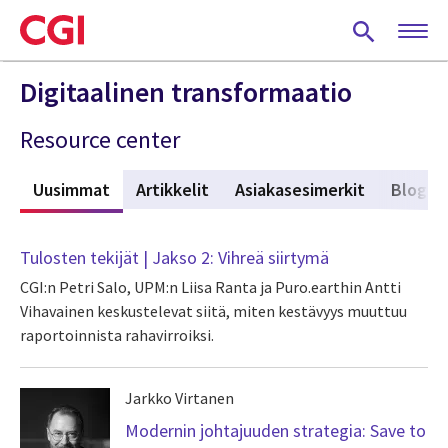
Skip
to
main
content
Digitaalinen transformaatio
Resource center
Uusimmat
(active tab)
Artikkelit
Asiakasesimerkit
Blogit
Tulosten tekijät | Jakso 2: Vihreä siirtymä
⁠⁠CGI:⁠⁠n ⁠⁠Petri Salo,⁠ ⁠UPM⁠:n ⁠Liisa Ranta⁠ ja ⁠Puro.earth⁠in ⁠Antti
Vihavainen⁠ keskustelevat siitä, miten kestävyys muuttuu
raportoinnista rahavirroiksi.
Jarkko Virtanen
Modernin johtajuuden strategia: Save to