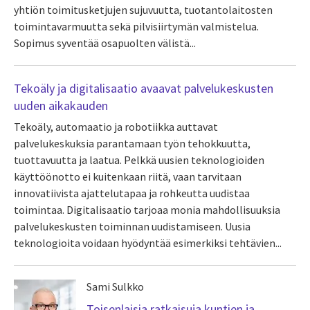
yhtiön toimitusketjujen sujuvuutta, tuotantolaitosten
toimintavarmuutta sekä pilvisiirtymän valmistelua.
Sopimus syventää osapuolten välistä...
Tekoäly ja digitalisaatio avaavat palvelukeskusten
uuden aikakauden
Tekoäly, automaatio ja robotiikka auttavat
palvelukeskuksia parantamaan työn tehokkuutta,
tuottavuutta ja laatua. Pelkkä uusien teknologioiden
käyttöönotto ei kuitenkaan riitä, vaan tarvitaan
innovatiivista ajattelutapaa ja rohkeutta uudistaa
toimintaa. Digitalisaatio tarjoaa monia mahdollisuuksia
palvelukeskusten toiminnan uudistamiseen. Uusia
teknologioita voidaan hyödyntää esimerkiksi tehtävien...
Sami Sulkko
Toisenlaisia ratkaisuja kuntien ja