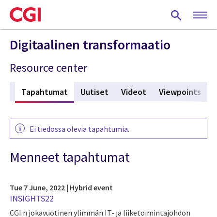
Skip
to
main
content
Digitaalinen transformaatio
Resource center
ts
Tapahtumat
(active tab)
Uutiset
Videot
Viewpoints
Ei tiedossa olevia tapahtumia.
Menneet tapahtumat
Tue 7 June, 2022 | Hybrid event
INSIGHTS22
CGI:n jokavuotinen ylimmän IT- ja liiketoimintajohdon