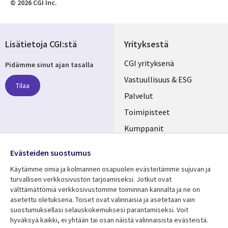
© 2026 CGI Inc.
Lisätietoja CGI:stä
Yrityksestä
Useful
CGI yrityksenä
Pidämme sinut ajan tasalla
links
Vastuullisuus & ESG
Tilaa
FINLAND
Palvelut
Toimipisteet
Kumppanit
Seuraa meitä
Uutishuone
Evästeiden suostumus
Social
Ura CGI:llä
Käytämme omia ja kolmannen osapuolen evästeitämme sujuvan ja
Media
turvallisen verkkosivuston tarjoamiseksi. Jotkut ovat
FINLAND
välttämättömiä verkkosivustomme toiminnan kannalta ja ne on
asetettu oletuksena. Toiset ovat valinnaisia ​​ja asetetaan vain
Resurssikeskus
Lisätietoa
suostumuksellasi selauskokemuksesi parantamiseksi. Voit
hyväksyä kaikki, ei yhtään tai osan näistä valinnaisista evästeistä.
Library
Legal
Asiakastarinat
Tietosuoja