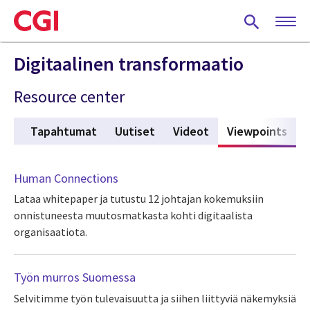
Skip
to
main
content
Digitaalinen transformaatio
Resource center
ts
Tapahtumat
Uutiset
Videot
Viewpoints
(act
Human Connections
Lataa whitepaper ja tutustu 12 johtajan kokemuksiin
onnistuneesta muutosmatkasta kohti digitaalista
organisaatiota.
Työn murros Suomessa
Selvitimme työn tulevaisuutta ja siihen liittyviä näkemyksiä