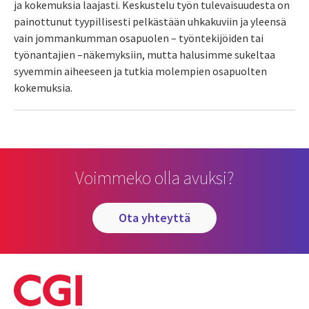
ja kokemuksia laajasti. Keskustelu työn tulevaisuudesta on
painottunut tyypillisesti pelkästään uhkakuviin ja yleensä
vain jommankumman osapuolen – työntekijöiden tai
työnantajien –näkemyksiin, mutta halusimme sukeltaa
syvemmin aiheeseen ja tutkia molempien osapuolten
kokemuksia.
Voimmeko olla avuksi?
ota yhteyttä