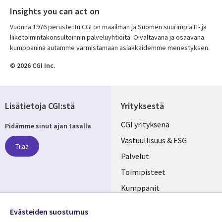
Insights you can act on
Vuonna 1976 perustettu CGI on maailman ja Suomen suurimpia IT- ja
liiketoimintakonsultoinnin palveluyhtiöitä. Oivaltavana ja osaavana
kumppanina autamme varmistamaan asiakkaidemme menestyksen.
© 2026 CGI Inc.
Lisätietoja CGI:stä
Yrityksestä
Useful
CGI yrityksenä
Pidämme sinut ajan tasalla
links
Vastuullisuus & ESG
Tilaa
FINLAND
Palvelut
Toimipisteet
Kumppanit
Seuraa meitä
Uutishuone
Evästeiden suostumus
Social
Ura CGI:llä