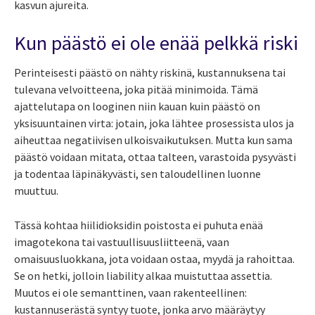
kasvun ajureita.
Kun päästö ei ole enää pelkkä riski
Perinteisesti päästö on nähty riskinä, kustannuksena tai
tulevana velvoitteena, joka pitää minimoida. Tämä
ajattelutapa on looginen niin kauan kuin päästö on
yksisuuntainen virta: jotain, joka lähtee prosessista ulos ja
aiheuttaa negatiivisen ulkoisvaikutuksen. Mutta kun sama
päästö voidaan mitata, ottaa talteen, varastoida pysyvästi
ja todentaa läpinäkyvästi, sen taloudellinen luonne
muuttuu.
Tässä kohtaa hiilidioksidin poistosta ei puhuta enää
imagotekona tai vastuullisuusliitteenä, vaan
omaisuusluokkana, jota voidaan ostaa, myydä ja rahoittaa.
Se on hetki, jolloin liability alkaa muistuttaa assettia.
Muutos ei ole semanttinen, vaan rakenteellinen:
kustannuserästä syntyy tuote, jonka arvo määräytyy