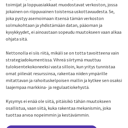
toimijat ja loppuasiakkaat muodostavat verkoston, jossa
jokainen on riippuvainen toistensa uskottavuudesta. Se,
joka pystyy asemoimaan itsensä tämän verkoston
solmukohtaan ja yhdistämään datan, pääoman ja
kyvykkyydet, ei ainoastaan sopeudu muutokseen vaan alkaa
ohjata sitä.
Nettonolla ei siis riitä, mikäli se on totta tavoitteena vain
strategiadokumentissa. Vihreä siirtymä muuttuu
tuloksentekokoneeksi vasta silloin, kun yritys tunnistaa
omat piilevät resurssinsa, rakentaa niiden ympärille
mitattavan ja rahoituskelpoisen mallin ja kytkee sen osaksi
laajempaa markkina- ja regulaatiokehystä.
Kysymys ei enää ole siitä, pitäisikö tähän muutokseen
osallistua, vaan siitä, kuka rakentaa mekanismin, joka
tuottaa arvoa nopeimmin ja kestävämmin.