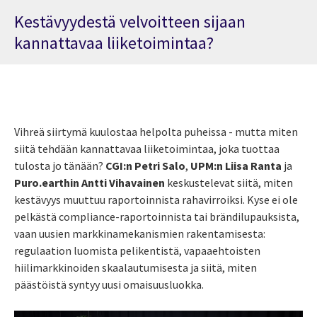
Kestävyydestä velvoitteen sijaan
kannattavaa liiketoimintaa?
Vihreä siirtymä kuulostaa helpolta puheissa - mutta miten
siitä tehdään kannattavaa liiketoimintaa, joka tuottaa
tulosta jo tänään?
⁠⁠CGI:⁠⁠n ⁠⁠Petri Salo
,⁠ ⁠
UPM⁠:n ⁠Liisa Ranta
⁠ ja
Puro.earth⁠in ⁠Antti Vihavainen
⁠ keskustelevat siitä, miten
kestävyys muuttuu raportoinnista rahavirroiksi. Kyse ei ole
pelkästä compliance-raportoinnista tai brändilupauksista,
vaan uusien markkinamekanismien rakentamisesta:
regulaation luomista pelikentistä, vapaaehtoisten
hiilimarkkinoiden skaalautumisesta ja siitä, miten
päästöistä syntyy uusi omaisuusluokka.