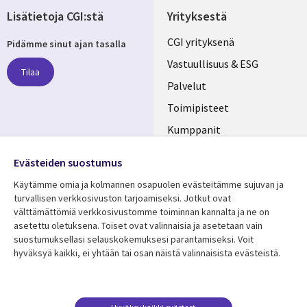
Lisätietoja CGI:stä
Yrityksestä
Useful
CGI yrityksenä
Pidämme sinut ajan tasalla
links
Vastuullisuus & ESG
Tilaa
FINLAND
Palvelut
Toimipisteet
Kumppanit
Seuraa meitä
Uutishuone
Evästeiden suostumus
Social
Ura CGI:llä
Käytämme omia ja kolmannen osapuolen evästeitämme sujuvan ja
Media
turvallisen verkkosivuston tarjoamiseksi. Jotkut ovat
FINLAND
välttämättömiä verkkosivustomme toiminnan kannalta ja ne on
asetettu oletuksena. Toiset ovat valinnaisia ​​ja asetetaan vain
Resurssikeskus
Lisätietoa
suostumuksellasi selauskokemuksesi parantamiseksi. Voit
hyväksyä kaikki, ei yhtään tai osan näistä valinnaisista evästeistä.
Library
Legal
Asiakastarinat
Tietosuoja
Links
FINLAND
Artikkelit
Tietosuojaseloste
FINLAND
Blogit
Käyttöehdot