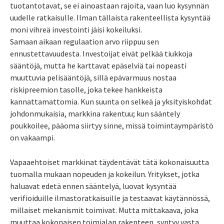
tuotantotavat, se ei ainoastaan rajoita, vaan luo kysynnän
uudelle ratkaisulle. Ilman tällaista rakenteellista kysyntää
moni vihreä investointi jäisi kokeiluksi.
Samaan aikaan regulaation arvo riippuu sen
ennustettavuudesta. Investoijat eivät pelkää tiukkoja
sääntöjä, mutta he karttavat epäselviä tai nopeasti
muuttuvia pelisääntöjä, sillä epävarmuus nostaa
riskipreemion tasolle, joka tekee hankkeista
kannattamattomia. Kun suunta on selkeä ja yksityiskohdat
johdonmukaisia, markkina rakentuu; kun sääntely
poukkoilee, pääoma siirtyy sinne, missä toimintaympäristö
on vakaampi.
Vapaaehtoiset markkinat täydentävät tätä kokonaisuutta
tuomalla mukaan nopeuden ja kokeilun. Yritykset, jotka
haluavat edetä ennen sääntelyä, luovat kysyntää
verifioiduille ilmastoratkaisuille ja testaavat käytännössä,
millaiset mekanismit toimivat. Mutta mittakaava, joka
muuttaa kokonaisen toimialan rakenteen, syntyy vasta,