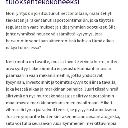
tuloksentekokoneeksi
Moni yritys on jo sitoutunut nettonollaan, määritellyt
tiekartan ja rakentanut raportointimallin, joka täyttää
regulaation vaatimukset ja sidosryhmien odotukset. Silti
johtoryhmässä nousee väistämättä kysymys, jota
harvemmin sanotaan ääneen: missä kohtaa tämä alkaa
näkyä tuloksessa?
Nettonolla on tavoite, mutta tavoite ei vielä kerro, miten
arvo syntyy. Liiketoiminta ei perustu kunnianhimoisiin
päämääriin vaan mekanismeihin, jotka yhdistävät
kysynnän, investoinnit ja toimituskyvyn toisiinsa tavalla,
joka kestää aikaa ja markkinan paineita. Juuri tässä vihreä
siirtymä on nyt murroskohdassa: se siirtyy raportoinnin
maailmasta markkinamekanismien maailmaan. Mikäli
vihreä siirtymä jää velvoitteeksi, se pysyy kustannuksena.
Jos sen ympärille kuitenkin rakennetaan ansaintalogiikka,
siitä voi tulla seuraavan vuosikymmenen merkittävimpiä