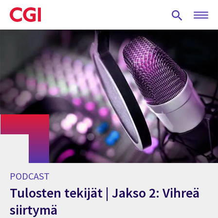
Skip
to
main
content
PODCAST
Tulosten tekijät | Jakso 2: Vihreä
siirtymä