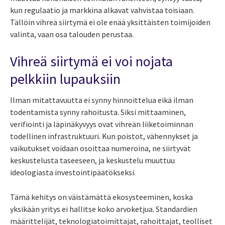
kun regulaatio ja markkina alkavat vahvistaa toisiaan.
Tällöin vihreä siirtymä ei ole enää yksittäisten toimijoiden
valinta, vaan osa talouden perustaa.
Vihreä siirtymä ei voi nojata
pelkkiin lupauksiin
Ilman mitattavuutta ei synny hinnoittelua eikä ilman
todentamista synny rahoitusta. Siksi mittaaminen,
verifiointi ja läpinäkyvyys ovat vihreän liiketoiminnan
todellinen infrastruktuuri. Kun poistot, vähennykset ja
vaikutukset voidaan osoittaa numeroina, ne siirtyvät
keskustelusta taseeseen, ja keskustelu muuttuu
ideologiasta investointipäätökseksi.
Tämä kehitys on väistämättä ekosysteeminen, koska
yksikään yritys ei hallitse koko arvoketjua. Standardien
määrittelijät, teknologiatoimittajat, rahoittajat, teolliset