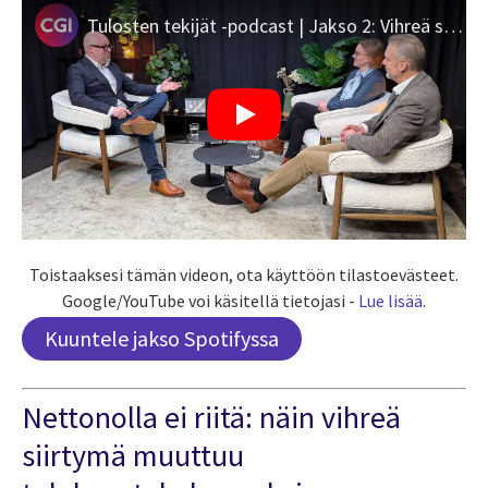
Tulosten tekijät -podcast | Jakso 2: Vihreä siirtymä
Toistaaksesi tämän videon, ota käyttöön tilastoevästeet.
Google/YouTube voi käsitellä tietojasi -
Lue lisää
.
Kuuntele jakso Spotifyssa
Nettonolla ei riitä: näin vihreä
siirtymä muuttuu