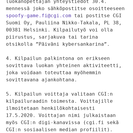
luokanopettajan yhteystiedot 30.4. 
mennessä joko sähköpostitse osoitteeseen 
spoofy-game.fi@cgi.com
 tai postitse CGI 
Suomi Oy, Pauliina Nikko-Takala, PL 38, 
00381 Helsinki. Kilpailutyö voi olla 
piirustus, sarjakuva tai tarina 
otsikolla ”Päiväni kybersankarina”.

4. Kilpailun palkintona on erikseen 
sovittava luokan yhteinen aktiviteetti, 
joka voidaan toteuttaa myöhemmin 
sovittavana ajankohtana.

5. Kilpailun voittaja valitaan CGI:n 
kilpailuraadin toimesta. Voittajille 
ilmoitetaan henkilökohtaisesti 
17.5.2020. Voittajan nimi julkaistaan 
myös CGI:n digi-kanavissa (cgi.fi sekä 
CGI:n sosiaalisen median profiilit).
