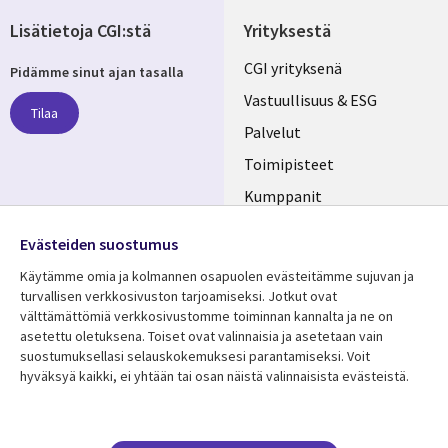
Lisätietoja CGI:stä
Yrityksestä
Useful
CGI yrityksenä
Pidämme sinut ajan tasalla
links
Vastuullisuus & ESG
Tilaa
FINLAND
Palvelut
Toimipisteet
Kumppanit
Seuraa meitä
Uutishuone
Evästeiden suostumus
Social
Ura CGI:llä
Käytämme omia ja kolmannen osapuolen evästeitämme sujuvan ja
Media
turvallisen verkkosivuston tarjoamiseksi. Jotkut ovat
FINLAND
välttämättömiä verkkosivustomme toiminnan kannalta ja ne on
asetettu oletuksena. Toiset ovat valinnaisia ​​ja asetetaan vain
Resurssikeskus
Lisätietoa
suostumuksellasi selauskokemuksesi parantamiseksi. Voit
hyväksyä kaikki, ei yhtään tai osan näistä valinnaisista evästeistä.
Library
Legal
Asiakastarinat
Tietosuoja
Links
FINLAND
Artikkelit
Tietosuojaseloste