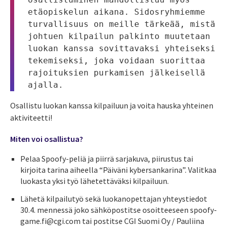
etäopiskelun aikana. Sidosryhmiemme 
turvallisuus on meille tärkeää, mistä 
johtuen kilpailun palkinto muutetaan 
luokan kanssa sovittavaksi yhteiseksi 
tekemiseksi, joka voidaan suorittaa 
rajoituksien purkamisen jälkeisellä 
ajalla. 
Osallistu luokan kanssa kilpailuun ja voita hauska yhteinen
aktiviteetti!
Miten voi osallistua?
Pelaa Spoofy-peliä ja piirrä sarjakuva, piirustus tai
kirjoita tarina aiheella “Päiväni kybersankarina”. Valitkaa
luokasta yksi työ lähetettäväksi kilpailuun.
Lähetä kilpailutyö sekä luokanopettajan yhteystiedot
30.4. mennessä joko sähköpostitse osoitteeseen spoofy-
game.fi@cgi.com tai postitse CGI Suomi Oy / Pauliina