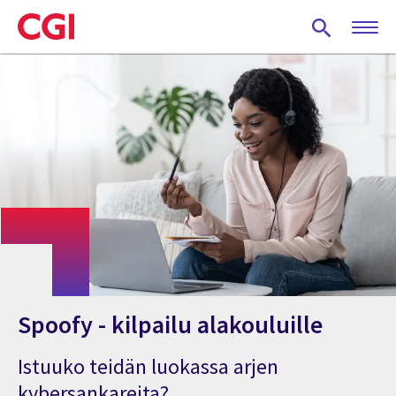
Skip
to
main
content
Spoofy - kilpailu alakouluille
Istuuko teidän luokassa arjen
kybersankareita?