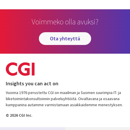
Voimmeko olla avuksi?
ota yhteyttä
Insights you can act on
Vuonna 1976 perustettu CGI on maailman ja Suomen suurimpia IT- ja
liiketoimintakonsultoinnin palveluyhtiöitä. Oivaltavana ja osaavana
kumppanina autamme varmistamaan asiakkaidemme menestyksen.
© 2026 CGI Inc.