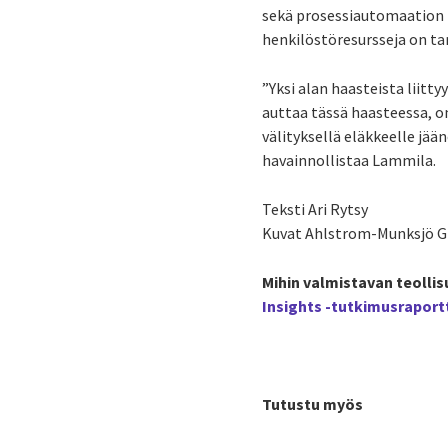
sekä prosessiautomaation k
henkilöstöresursseja on t
”Yksi alan haasteista liitt
auttaa tässä haasteessa, on
välityksellä eläkkeelle jä
havainnollistaa Lammila.
Teksti Ari Rytsy
Kuvat Ahlstrom-Munksjö Gr
Mihin valmistavan teolli
Insights -tutkimusraport
Tutustu myös