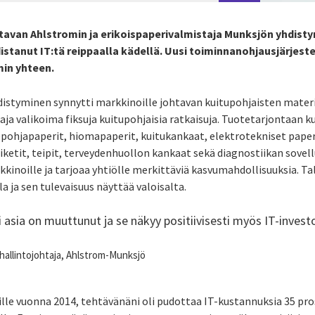
tavan Ahlstromin ja erikoispaperivalmistaja Munksjön yhdist
stanut IT:tä reippaalla kädellä. Uusi toiminnanohjausjärjest
min yhteen.
istyminen synnytti markkinoille johtavan kuitupohjaisten materi
aja valikoima fiksuja kuitupohjaisia ratkaisuja. Tuotetarjontaan k
epohjapaperit, hiomapaperit, kuitukankaat, elektrotekniset paperi
iketit, teipit, terveydenhuollon kankaat sekä diagnostiikan sovel
kkinoille ja tarjoaa yhtiölle merkittäviä kasvumahdollisuuksia. Ta
a ja sen tulevaisuus näyttää valoisalta.
asia on muuttunut ja se näkyy positiivisesti myös IT-invest
tohallintojohtaja, Ahlstrom-Munksjö
ille vuonna 2014, tehtävänäni oli pudottaa IT-kustannuksia 35 pro