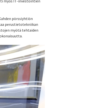
sti myös IT-investointien
 Kahden pörssiyhtiön
staa perustietotekniikan
ostojen myötä tehtaiden
kokonaisuutta.