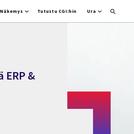
Näkemys
Tutustu CGI:hin
Ura
ä ERP &