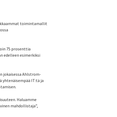
hokkaammat toimintamallit
rossa
oin 75 prosenttia
n edelleen esimerkiksi
en jokaisessa Ahlstrom-
tä yhtenäisempää IT:tä ja
stamisen.
llisuuteen. Haluamme
ivinen mahdollistaja”,