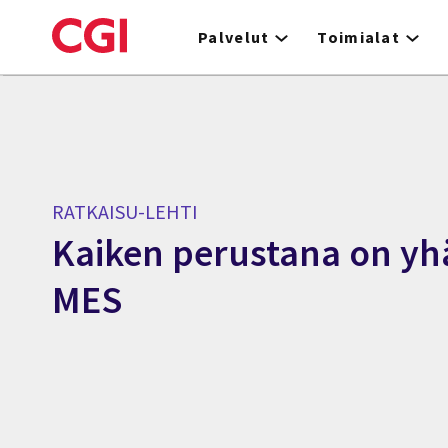
Skip
to
Palvelut
Toimialat
main
content
RATKAISU-LEHTI
Kaiken perustana on yh
MES