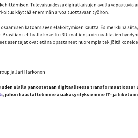
ehittämisen. Tulevaisuudessa digiratkaisujen avulla vapautuvia a
arkoitus käyttää enemmän arvoa tuottavaan työhön.
yy osaamisen katoamiseen eläköitymisen kautta. Esimerkkinä siitä,
 Brasilian tehtaalla kokeiltu 3D-mallien ja virtuaalilasien hyödy
äneet asentajat ovat etänä opastaneet nuorempia tekijöitä koneide
oup ja Jari Härkönen
suuden alalla panostetaan digitaalisessa transformaatiossa?
ti
, johon haastattelimme asiakasyrityksiemme IT- ja liiketoi