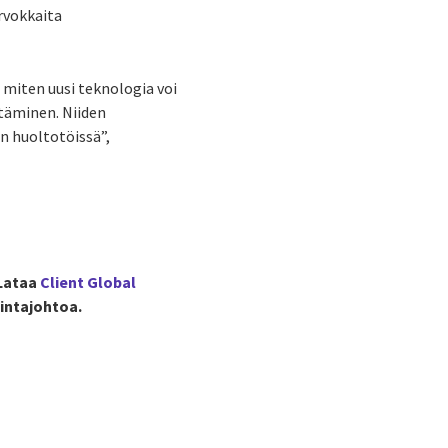
rvokkaita
 miten uusi teknologia voi
ntäminen. Niiden
n huoltotöissä”,
 Lataa
Client Global
mintajohtoa.