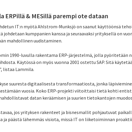
la ERPillä & MESillä parempi ote dataan
 johdetun IT:n myötä Ahlstrom-Munksjö on saanut käyttöönsä te
tä johdetaan kumppanien kanssa ja seuraavaksi yrityksellä on vuo
män mahdollinen uudistaminen.
omin 1990-luvulla rakentama ERP-järjestelmä, jolla pyöritetään n
hdosta. Käytössä on myös vuonna 2001 ostettu SAP. Sitä käytetää
, listaa Lammila.
 kyse suuresta digitaalisesta transformaatiosta, jonka läpiviemin
estämään vuosia. Koko ERP-projekti viitoittaisi tietä kohti entis
 mahdollistavat datan keräämisen ja suurien tietokantojen muodo
tavaa, jos yrityksen rakenteet ja bisnesmallit pohjautuvat paika
ia ja päästä lähemmäs visiota, missä IT on liiketoiminnan proakti