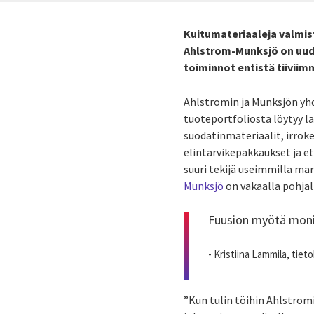
Kuitumateriaaleja valmis
Ahlstrom-Munksjö on uudi
toiminnot entistä tiiviim
Ahlstromin ja Munksjön yhd
tuoteportfoliosta löytyy la
suodatinmateriaalit, irrok
elintarvikepakkaukset ja et
suuri tekijä useimmilla mar
Munksjö
on vakaalla pohjall
Fuusion myötä moni 
- Kristiina Lammila, tie
”Kun tulin töihin Ahlstrom