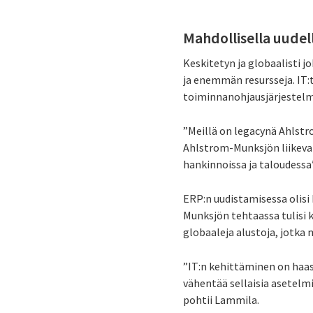
Mahdollisella uudel
Keskitetyn ja globaalisti
ja enemmän resursseja. IT:
toiminnanohjausjärjestel
”Meillä on legacynä Ahlstr
Ahlstrom-Munksjön liikevai
hankinnoissa ja taloudessa”
ERP:n uudistamisessa olisi
Munksjön tehtaassa tulisi k
globaaleja alustoja, jotka
”IT:n kehittäminen on haas
vähentää sellaisia asetelm
pohtii Lammila.