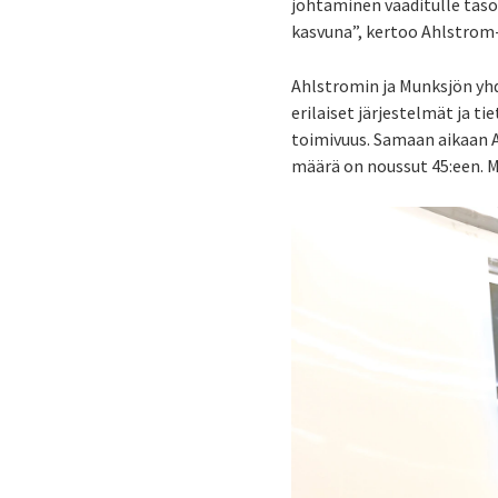
johtaminen vaaditulle taso
kasvuna”, kertoo Ahlstrom-
Ahlstromin ja Munksjön yhd
erilaiset järjestelmät ja t
toimivuus. Samaan aikaan A
määrä on noussut 45:een. M