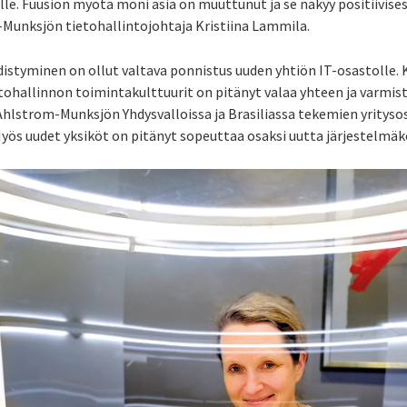
lle. Fuusion myötä moni asia on muuttunut ja se näkyy positiivise
Munksjön tietohallintojohtaja Kristiina Lammila.
istyminen on ollut valtava ponnistus uuden yhtiön IT-osastolle.
ietohallinnon toimintakulttuurit on pitänyt valaa yhteen ja varmi
hlstrom-Munksjön Yhdysvalloissa ja Brasiliassa tekemien yritys
yös uudet yksiköt on pitänyt sopeuttaa osaksi uutta järjestelmä