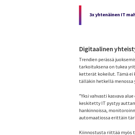
3x yhtenäinen IT mah
Digitaalinen yhteist
Trendien perässä juoksemi
tarkoituksena on tukea yrit
ketterät kokeilut. Tämä ei k
tälläkin hetkellä menossa 
”Yksi vahvasti kasvava alu
keskitetty IT pystyy autta
hankinnoissa, monitoroinni
automaatiossa erittäin tär
Kiinnostusta riittää myös 