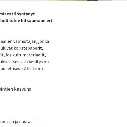
ymisestä syntynyt
elmä tulee hitsaamaan eri
aalien valmistajan, jonka
uuluvat koristepaperit,
t, lasikuitumateriaalit,
lukset. Kestävä kehitys on
loudellisesti
Ahlstrom-
ointien kasvuna.
senttia ja nostaa IT