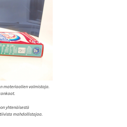
en materiaalien valmistaja.
 kankaat.
non yhtenäisestä
iivista mahdollistajaa.