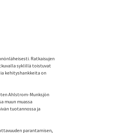
nönläheisesti. Ratkaisujen
kuvalla syklillä toistuvat
aisia kehityshankkeita on
 miten Ahlstrom-Munksjön
issa muun muassa
äivän tuotannossa ja
tuottavuuden parantamisen,