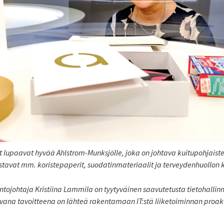
t lupaavat hyvää Ahlstrom-Munksjölle, joka on johtava kuitupohjaist
ustavat mm. koristepaperit, suodatinmateriaalit ja terveydenhuollon
ntojohtaja Kristiina Lammila on tyytyväinen saavutetusta tietohallin
avana tavoitteena on lähteä rakentamaan IT:stä liiketoiminnan proakt