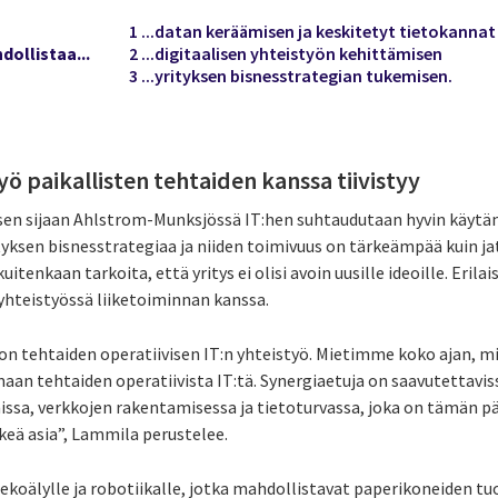
1 ...datan keräämisen ja keskitetyt tietokannat
dollistaa...
2 ...digitaalisen yhteistyön kehittämisen
3 ...yrityksen bisnesstrategian tukemisen.
yö paikallisten tehtaiden kanssa tiivistyy
sen sijaan Ahlstrom-Munksjössä IT:hen suhtaudutaan hyvin käytän
yksen bisnesstrategiaa ja niiden toimivuus on tärkeämpää kuin jat
uitenkaan tarkoita, että yritys ei olisi avoin uusille ideoille. Eril
yhteistyössä liiketoiminnan kanssa.
e on tehtaiden operatiivisen IT:n yhteistyö. Mietimme koko ajan,
maan tehtaiden operatiivista IT:tä. Synergiaetuja on saavutettav
ssa, verkkojen rakentamisessa ja tietoturvassa, joka on tämän p
keä asia”, Lammila perustelee.
tekoälylle ja robotiikalle, jotka mahdollistavat paperikoneiden 