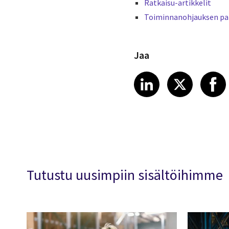
Ratkaisu-artikkelit
Toiminnanohjauksen p
Jaa
Share article
Share art
Shar
LinkedIn
X
Tutustu uusimpiin sisältöihimme