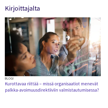
Kirjoittajalta
BLOGI
BL
Kurottavaa riittää – missä organisaatiot menevät
Pa
palkka-avoimuusdirektiiviin valmistautumisessa?
on
di