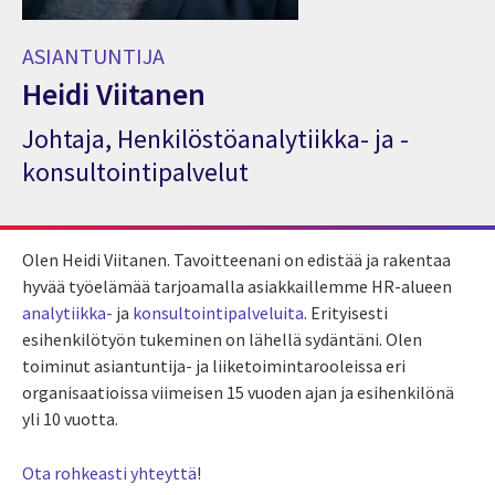
ASIANTUNTIJA
Heidi Viitanen
Johtaja, Henkilöstöanalytiikka- ja -
Asiantuntija Heidi Viitanen
konsultointipalvelut
Olen Heidi Viitanen. Tavoitteenani on edistää ja rakentaa
hyvää työelämää tarjoamalla asiakkaillemme HR-alueen
analytiikka-
ja
konsultointipalveluita
. Erityisesti
esihenkilötyön tukeminen on lähellä sydäntäni. Olen
toiminut asiantuntija- ja liiketoimintarooleissa eri
organisaatioissa viimeisen 15 vuoden ajan ja esihenkilönä
yli 10 vuotta.
Ota rohkeasti yhteyttä
!