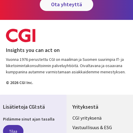
ota yhteyttä
Insights you can act on
Vuonna 1976 perustettu CGI on maailman ja Suomen suurimpia IT- ja
liiketoimintakonsultoinnin palveluyhtiöitä. Oivaltavana ja osaavana
kumppanina autamme varmistamaan asiakkaidemme menestyksen.
© 2026 CGI Inc.
Lisätietoja CGI:stä
Yrityksestä
Useful
CGI yrityksenä
Pidämme sinut ajan tasalla
links
Vastuullisuus & ESG
Tilaa