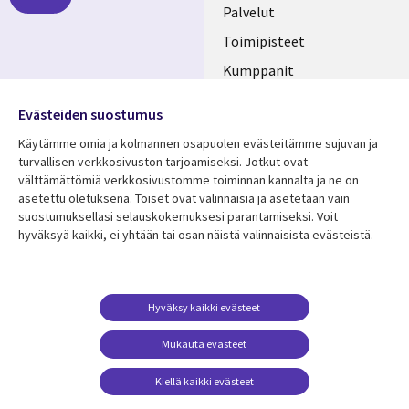
FINLAND
Palvelut
Toimipisteet
Kumppanit
Seuraa meitä
Uutishuone
Evästeiden suostumus
Social
Ura CGI:llä
Käytämme omia ja kolmannen osapuolen evästeitämme sujuvan ja
Media
turvallisen verkkosivuston tarjoamiseksi. Jotkut ovat
FINLAND
välttämättömiä verkkosivustomme toiminnan kannalta ja ne on
asetettu oletuksena. Toiset ovat valinnaisia ​​ja asetetaan vain
Resurssikeskus
Lisätietoa
suostumuksellasi selauskokemuksesi parantamiseksi. Voit
hyväksyä kaikki, ei yhtään tai osan näistä valinnaisista evästeistä.
Library
Legal
Asiakastarinat
Tietosuoja
Links
FINLAND
Artikkelit
Tietosuojaseloste
FINLAND
Blogit
Käyttöehdot
Hyväksy kaikki evästeet
Tapahtumat
Yhteystiedot
Mukauta evästeet
Podcastit
Evästeasetuksesi
Kiellä kaikki evästeet
Viewpoints