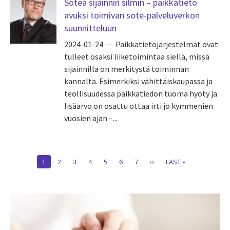
Sotea sijainnin silmin – paikkatieto
avuksi toimivan sote-palveluverkon
suunnitteluun
2024-01-24
Paikkatietojärjestelmät ovat
tulleet osaksi liiketoimintaa siellä, missä
sijainnilla on merkitystä toiminnan
kannalta. Esimerkiksi vähittäiskaupassa ja
teollisuudessa paikkatiedon tuoma hyöty ja
lisäarvo on osattu ottaa irti jo kymmenien
vuosien ajan –...
Pagination
CURRENT
1
PAGE
2
PAGE
3
PAGE
4
PAGE
5
PAGE
6
PAGE
7
NEXT
››
LAST
LAST »
PAGE
PAGE
PAGE