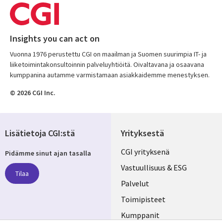
Insights you can act on
Vuonna 1976 perustettu CGI on maailman ja Suomen suurimpia IT- ja
liiketoimintakonsultoinnin palveluyhtiöitä. Oivaltavana ja osaavana
kumppanina autamme varmistamaan asiakkaidemme menestyksen.
© 2026 CGI Inc.
Lisätietoja CGI:stä
Yrityksestä
Useful
CGI yrityksenä
Pidämme sinut ajan tasalla
links
Vastuullisuus & ESG
Tilaa
FINLAND
Palvelut
Toimipisteet
Kumppanit