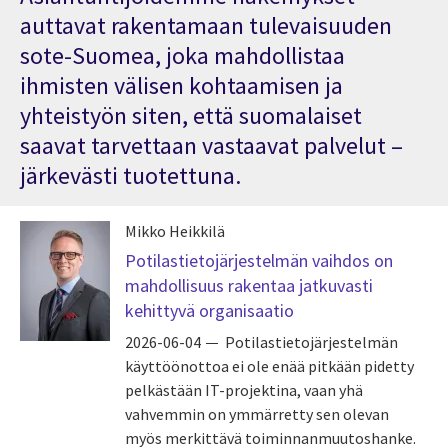
auttavat rakentamaan tulevaisuuden
sote-Suomea, joka mahdollistaa
ihmisten välisen kohtaamisen ja
yhteistyön siten, että suomalaiset
saavat tarvettaan vastaavat palvelut –
järkevästi tuotettuna.
Mikko Heikkilä
Potilastietojärjestelmän vaihdos on
mahdollisuus rakentaa jatkuvasti
kehittyvä organisaatio
2026-06-04
Potilastietojärjestelmän
käyttöönottoa ei ole enää pitkään pidetty
pelkästään IT-projektina, vaan yhä
vahvemmin on ymmärretty sen olevan
myös merkittävä toiminnanmuutoshanke.