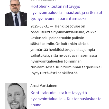
Hoitohenkilöstön riittävyys
hyvinvointialueilla: haasteet ja ratkaisut
työhyvinvoinnin parantamiseksi
2025-03-31
Henkilöstövaje on
todellisuutta hyvinvointialueilla, vaikka
keskustelu painottuukin paikoin
säästötoimiin. On kuitenkin tärkeä
ymmärtää henkilöstövajeen laajempia
vaikutuksia, sillä ne ovat avainasemassa
hyvinvointialueiden toiminnan
turvaamisessa. Kun toiminnan tarpeisiin ei
löydy riittävästi henkilöstöä...
Anssi Vartiainen
Kohti taloudellista kestävyyttä
hyvinvointialueilla – Kustannuslaskenta
apuna