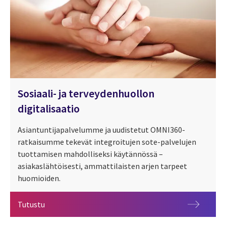
Sosiaali- ja terveydenhuollon
digitalisaatio
Asiantuntijapalvelumme ja uudistetut OMNI360-
ratkaisumme tekevät integroitujen sote-palvelujen
tuottamisen mahdolliseksi käytännössä –
asiakaslähtöisesti, ammattilaisten arjen tarpeet
huomioiden.
Sosiaali- ja terveydenhuollon digitalisaatio
Tutustu