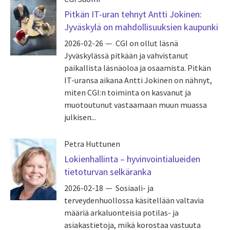
Pitkän IT-uran tehnyt Antti Jokinen:
Jyväskylä on mahdollisuuksien kaupunki
2026-02-26
CGI on ollut läsnä
Jyväskylässä pitkään ja vahvistanut
paikallista läsnäoloa ja osaamista. Pitkän
IT-uransa aikana Antti Jokinen on nähnyt,
miten CGI:n toiminta on kasvanut ja
muotoutunut vastaamaan muun muassa
julkisen...
Petra Huttunen
Lokienhallinta – hyvinvointialueiden
tietoturvan selkäranka
2026-02-18
Sosiaali- ja
terveydenhuollossa käsitellään valtavia
määriä arkaluonteisia potilas- ja
asiakastietoja, mikä korostaa vastuuta