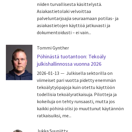
niiden turvallisesta käsittelystä.
Asiakastietolaki velvoittaa
palveluntarjoajia seuraamaan potilas- ja
asiakastietojen käyttöä jatkuvasti ja
dokumentoidusti – ei vain...
Tommi Gynther
Pöhinästä tuotantoon: Tekoäly
julkishallinnossa vuonna 2026
2026-01-13
Julkisella sektorilla on
viimeiset pari vuotta pidetty enemmän
tekoälytyöpajoja kuin otettu käyttöön
todellisia tekoälyratkaisuja. Pilotteja ja
kokeiluja on tehty runsaasti, mutta jos
kaikki pöhinä olisi jo muuttunut käytännön
ratkaisuiksi, me...
Jukka Suuniitty