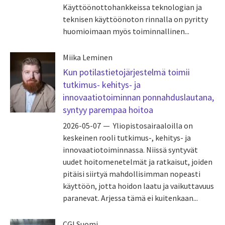
Käyttöönottohankkeissa teknologian ja
teknisen käyttöönoton rinnalla on pyritty
huomioimaan myös toiminnallinen...
Miika Leminen
Kun potilastietojärjestelmä toimii
tutkimus- kehitys- ja
innovaatiotoiminnan ponnahduslautana,
syntyy parempaa hoitoa
2026-05-07
Yliopistosairaaloilla on
keskeinen rooli tutkimus-, kehitys- ja
innovaatiotoiminnassa. Niissä syntyvät
uudet hoitomenetelmät ja ratkaisut, joiden
pitäisi siirtyä mahdollisimman nopeasti
käyttöön, jotta hoidon laatu ja vaikuttavuus
paranevat. Arjessa tämä ei kuitenkaan...
CGI Suomi