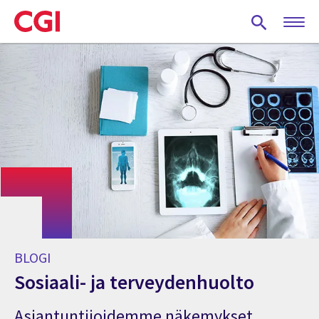
Skip
to
main
content
BLOGI
Sosiaali- ja terveydenhuolto
Asiantuntijoidemme näkemykset