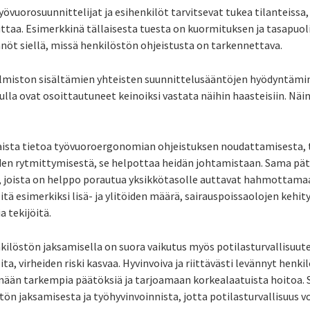
rosuunnittelijat ja esihenkilöt tarvitsevat tukea tilanteissa, j
taa. Esimerkkinä tällaisesta tuesta on kuormituksen ja tasapuol
öt siellä, missä henkilöstön ohjeistusta on tarkennettava.
lmiston sisältämien yhteisten suunnittelusääntöjen hyödyntämin
ulla ovat osoittautuneet keinoiksi vastata näihin haasteisiin. Nä
saista tietoa työvuoroergonomian ohjeistuksen noudattamisesta,
iden rytmittymisestä, se helpottaa heidän johtamistaan. Sama pä
t, joista on helppo porautua yksikkötasolle auttavat hahmottamaa
 esimerkiksi lisä- ja ylitöiden määrä, sairauspoissaolojen kehit
a tekijöitä.
nkilöstön jaksamisella on suora vaikutus myös potilasturvallisuut
ita, virheiden riski kasvaa. Hyvinvoiva ja riittävästi levännyt hen
än tarkempia päätöksiä ja tarjoamaan korkealaatuista hoitoa. Si
ön jaksamisesta ja työhyvinvoinnista, jotta potilasturvallisuus v