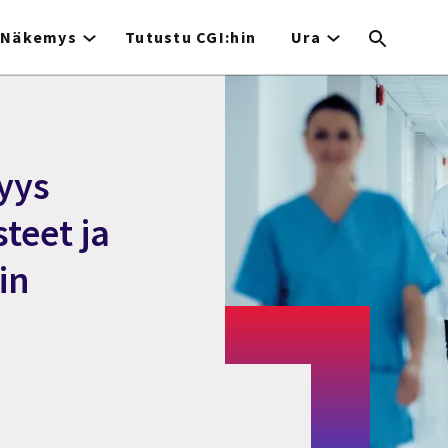
Näkemys
Tutustu CGI:hin
Ura
vyys
teet ja
in