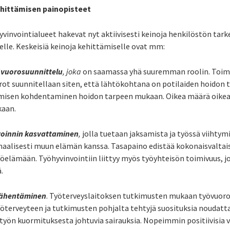
hittämisen painopisteet
vointialueet hakevat nyt aktiivisesti keinoja henkilöstön ta
elle.
Keskeisiä keinoja kehittämiselle ovat mm:
övuorosuunnittelu
, joka
on saamassa yhä suuremman roolin. Toim
ot suunnitellaan siten, että lähtökohtana on potilaiden hoidon ta
amisen kohdentaminen hoidon tarpeen mukaan. Oikea määrä oikea
kaan.
voinnin kasvattaminen
,
jolla tuetaan jaksamista ja työssä viihtym
maalisesti muun elämän kanssa. Tasapaino edistää kokonaisvaltais
öelämään. Työhyvinvointiin liittyy myös työyhteisön toimivuus, j
.
vähentäminen
. Työterveyslaitoksen tutkimusten mukaan työvuor
yöterveyteen ja tutkimusten pohjalta tehtyjä suosituksia noudat
yön kuormituksesta johtuvia sairauksia. Nopeimmin positiivisia v