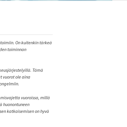
ötoimiin. On kuitenkin tärkeä
iden toiminnan
kkeusjärjestelyillä. Tämä
t vuorot ole aina
ongelmiin.
misvajetta vuoroissa, millä
ssä huonontuneen
a sen katkaisemisen on hyvä