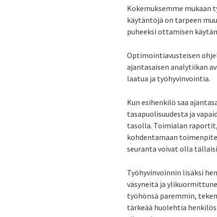
Kokemuksemme mukaan työvuo
käytäntöjä on tarpeen muut
puheeksi ottamisen käytänn
Optimointiavusteisen ohje
ajantasaisen analytiikan av
laatua ja työhyvinvointia.
Kun esihenkilö saa ajanta
tasapuolisuudesta ja vapa
tasolla. Toimialan raporti
kohdentamaan toimenpiteitä
seuranta voivat olla tällaisi
Työhyvinvoinnin lisäksi he
väsyneitä ja ylikuormittune
työhönsä paremmin, tekemä
tärkeää huolehtia henkilöst