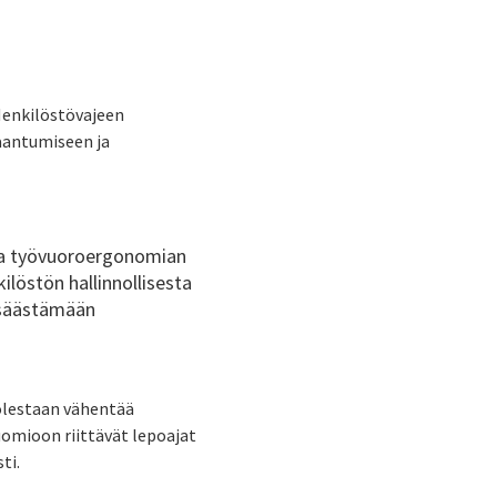
 Henkilöstövajeen
aantumiseen ja
ja työvuoroergonomian
östön hallinnollisesta
n säästämään
uolestaan vähentää
uomioon riittävät lepoajat
ti.