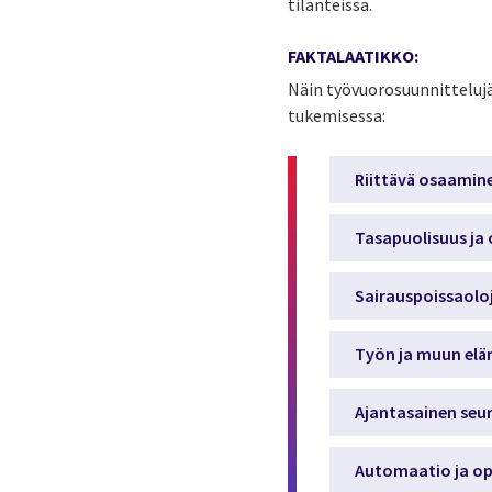
tilanteissa.
FAKTALAATIKKO:
Näin työvuorosuunnittelujä
tukemisessa:
Riittävä osaamin
Tasapuolisuus ja
Sairauspoissaolo
Työn ja muun el
Ajantasainen seur
Automaatio ja op