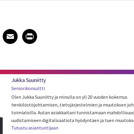
 on LinkedIn
icle on X
e article on Facebook
Share article on Email
Share article on Print
Facebook
Email
Print
Jukka Suuniitty
Seniorikonsultti
Olen Jukka Suuniitty ja minulla on yli 20 vuoden kokemus
henkilöstöjohtamisen, tietojärjestelmien ja muutoksen joh
toimialoilla. Autan asiakkaitani tunnistamaan mahdollisuu
uudistamiseen digitalisaatiota hyödyntäen ja tuen muutoks
Tutustu asiantuntijaan