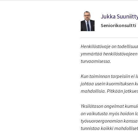
Jukka Suuniitt
Seniorikonsultti
Henkilöstövaje on todellisuu
ymmärtää henkilöstövajeen l
turvaamisessa.
Kun toiminnan tarpeisiin ei l
johtaa usein kuormituksen ka
mahdollisia. Pitkään jatku
Yksilötason ongelmat kumuloi
on vaikutusta myös hoidon l
työvuoroergonomian kanssa ty
tunnistaa kaikki mahdolliset