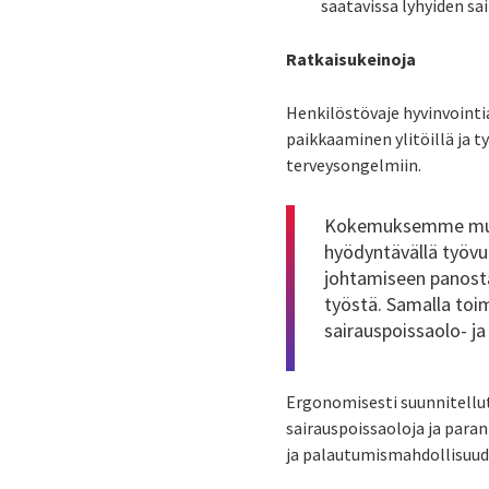
saatavissa lyhyiden sa
Ratkaisukeinoja
Henkilöstövaje hyvinvointia
paikkaaminen ylitöillä ja
terveysongelmiin.
Kokemuksemme mukaa
hyödyntävällä
työvu
johtamiseen panost
työstä. Samalla toi
sairauspoissaolo- ja
Ergonomisesti suunnitellut
sairauspoissaoloja ja para
ja palautumismahdollisuudet