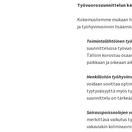
Työvuorosuunnittelun ke
Kokemustemme mukaan hyvin
ja työhyvinvoinnin lisäämis
Toimintalähtöinen ty
suunnittelussa työvuor
Tällöin korostuu osa
paikkaan ja oikeaan ai
Henkilöstön työhyvin
voidaan sovittaa opti
tyytyväisyyttä myös ty
suunnittelu on tärkeää
Sairauspoissaolojen 
merkittävä vaikutus t
vakaviakin kolmivuorot