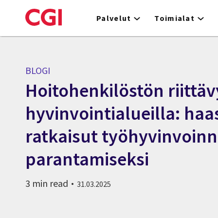
Skip
to
Palvelut
Toimialat
main
content
BLOGI
Hoitohenkilöstön riittä
hyvinvointialueilla: haas
ratkaisut työhyvinvoinn
parantamiseksi
3 min read
31.03.2025