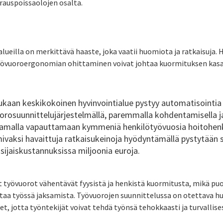
irauspoissaolojen osalta.
lueilla on merkittävä haaste, joka vaatii huomiota ja ratkaisuja.
 työvuoroergonomian ohittaminen voivat johtaa kuormituksen kas
n keskikokoinen hyvinvointialue pystyy automatisointia
orosuunnittelujärjestelmällä
, paremmalla kohdentamisella 
amalla vapauttamaan kymmeniä henkilötyövuosia hoitohenkil
mivaksi havaittuja ratkaisukeinoja hyödyntämällä pystytää
 sijaiskustannuksissa miljoonia euroja.
 työvuorot vähentävät fyysistä ja henkistä kuormitusta, mikä p
ntaa työssä jaksamista. Työvuorojen suunnittelussa on otettava h
, jotta työntekijät voivat tehdä työnsä tehokkaasti ja turvallises