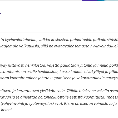
y
tta hyvinvointialueilla, vaikka keskustelu painottuukin paikoin sääst
aajempia vaikutuksia, sillä ne ovat avainasemassa hyvinvointialue
öydy riittävästi henkilöstöä, vajetta paikataan ylitöillä ja muilla poi
saantumiseen osalle henkilöstöä, koska kaikille eivät ylityöt ja pitkä
essaan kuormittuminen johtaa uupumiseen ja vakavampiinkin terveys
tuvat ja kertaantuvat yksikkötasolla. Tällöin tuloksena voi olla osaa
aatuun ja se aiheuttaa hoitohenkilöstölle eettistä kuormitusta. Yhde
öhyvinvointi ja työterveys laskevat. Kierre on itseään voimistava j
 keinot.