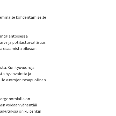
rkemmalle kohdentamiselle
intalähtöisessä
rve ja potilasturvallisuus.
a osaamista oikeaan
istä. Kun työvuoroja
ta hyvinvointia ja
olle vuorojen tasapuolinen
oergonomialla on
taen voidaan vähentää
aikutuksia on kuitenkin