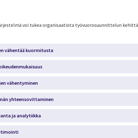
rjestelmä voi tukea organisaatiota työvuorosuunnittelun kehittä
en vähentää kuormitusta
 oikeudenmukaisuus
jen vähentyminen
ämän yhteensovittaminen
anta ja analytiikka
timointi