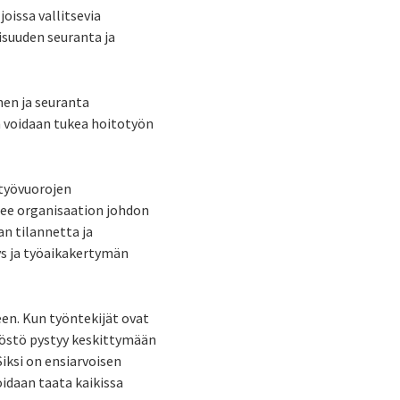
oissa vallitsevia
isuuden seuranta ja
en ja seuranta
in voidaan tukea hoitotyön
 työvuorojen
tee organisaation johdon
n tilannetta ja
ys ja työaikakertymän
een. Kun työntekijät ovat
kilöstö pystyy keskittymään
ksi on ensiarvoisen
oidaan taata kaikissa