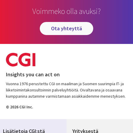
Voimmeko olla avuksi?
ota yhteyttä
Insights you can act on
Vuonna 1976 perustettu CGI on maailman ja Suomen suurimpia IT- ja
liiketoimintakonsultoinnin palveluyhtiöitä. Oivaltavana ja osaavana
kumppanina autamme varmistamaan asiakkaidemme menestyksen.
© 2026 CGI Inc.
Lisätietoja CGI:stä
Yrityksestä