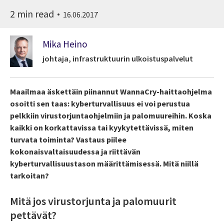
2 min read
16.06.2017
Mika Heino
johtaja, infrastruktuurin ulkoistuspalvelut
Maailmaa äskettäin piinannut WannaCry-haittaohjelma
osoitti sen taas: kyberturvallisuus ei voi perustua
pelkkiin virustorjuntaohjelmiin ja palomuureihin. Koska
kaikki on korkattavissa tai kyykytettävissä, miten
turvata toiminta? Vastaus piilee
kokonaisvaltaisuudessa ja riittävän
kyberturvallisuustason määrittämisessä. Mitä niillä
tarkoitan?
Mitä jos virustorjunta ja palomuurit
pettävät?