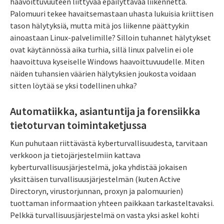
haavoittuvuuteen liittyvää epäilyttävää liikennettä.
Palomuuri tekee havaitsemastaan uhasta lukuisia kriittisen
tason hälytyksiä, mutta mitä jos liikenne päättyykin
ainoastaan Linux-palvelimille? Silloin tuhannet hälytykset
ovat käytännössä aika turhia, sillä linux palvelin ei ole
haavoittuva kyseiselle Windows haavoittuvuudelle. Miten
näiden tuhansien väärien hälytyksien joukosta voidaan
sitten löytää se yksi todellinen uhka?
Automatiikka, asiantuntija ja forensiikka
tietoturvan toimintaketjussa
Kun puhutaan riittävästä kyberturvallisuudesta, tarvitaan
verkkoon ja tietojärjestelmiin kattava
kyberturvallisuusjärjestelmä, joka yhdistää jokaisen
yksittäisen turvallisuusjärjestelmän (kuten Active
Directoryn, virustorjunnan, proxyn ja palomuurien)
tuottaman informaation yhteen paikkaan tarkasteltavaksi.
Pelkkä turvallisuusjärjestelmä on vasta yksi askel kohti