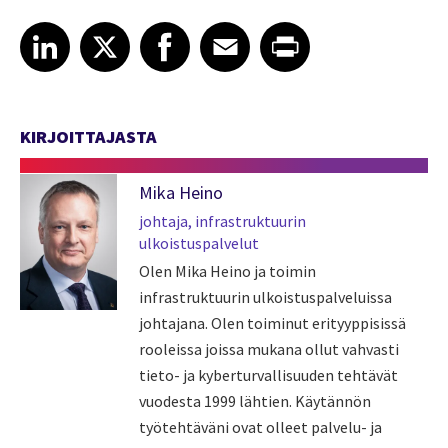
Share article on LinkedIn
Share article on X
Share article on Facebook
Share article on Email
Share article on Print
LinkedIn
X
Facebook
Email
Print
KIRJOITTAJASTA
Mika Heino
johtaja, infrastruktuurin
ulkoistuspalvelut
Olen Mika Heino ja toimin
infrastruktuurin ulkoistuspalveluissa
johtajana. Olen toiminut erityyppisissä
rooleissa joissa mukana ollut vahvasti
tieto- ja kyberturvallisuuden tehtävät
vuodesta 1999 lähtien. Käytännön
työtehtäväni ovat olleet palvelu- ja