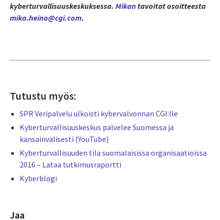
kyberturvallisuuskeskuksessa.
Mikan
tavoitat osoitteesta
mika.heino@cgi.com
.
Tutustu myös:
SPR Veripalvelu ulkoisti kybervalvonnan CGI:lle
Kyberturvallisuuskeskus palvelee Suomessa ja
kansainvälisesti (YouTube)
Kyberturvallisuuden tila suomalaisissa organisaatioissa
2016 – Lataa tutkimusraportti
Kyberblogi
Jaa