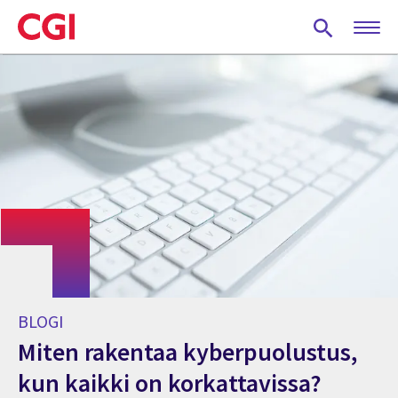
Skip
to
main
content
BLOGI
Miten rakentaa kyberpuolustus,
kun kaikki on korkattavissa?