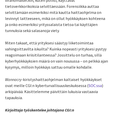
viranomaisetkin, kuten poliisi, käyttävät
tietoverkkorikoksia selvittäessään. Forensiikka auttaa
selvittämään esimerkiksi mitä kautta haittaohjelma on
levinnyt laitteeseen, mikä on ollut hyökkäyksen kohteena
ja onko esimerkiksi yrityssalaista tietoa tai käyttäjien
tunnuksia sekä salasanoja viety.
Miten takaat, että yrityksesi säästyy liiketoimintaa
vahingoittavilta iskuilta? Kuinka nopeasti yrityksesi pystyy
reagoimaan kriisitilanteessa? Jossittelu on turhaa, sillä
kyberhyökkäyksien määrä on vain nousussa – on pelkkä ajan
kysymys, milloin hyökkäys sattuu omalle kohdalle.
Wannacry
-kiristyshaittaohjelman kaltaiset hyökkäykset
ovat meille CGI:n kyberturvallisuuskeskuksessa (
SOC:ssa
)
arkipäivää. Käsittelemme päivittäin lukuisia vastaavia
tapauksia.
Kirjoittaja työskentelee johtajana CGI:n