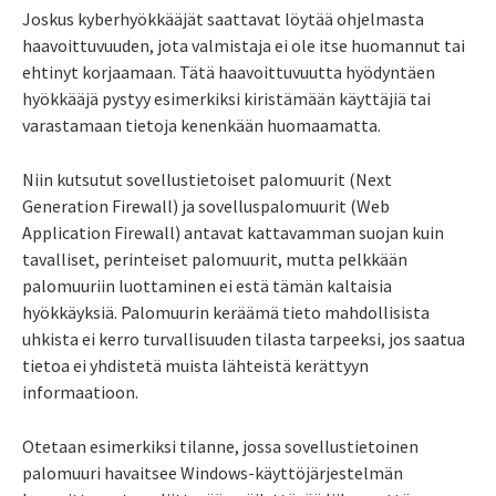
Joskus kyberhyökkääjät saattavat löytää ohjelmasta
haavoittuvuuden, jota valmistaja ei ole itse huomannut tai
ehtinyt korjaamaan. Tätä haavoittuvuutta hyödyntäen
hyökkääjä pystyy esimerkiksi kiristämään käyttäjiä tai
varastamaan tietoja kenenkään huomaamatta.
Niin kutsutut sovellustietoiset palomuurit (Next
Generation Firewall) ja sovelluspalomuurit (Web
Application Firewall) antavat kattavamman suojan kuin
tavalliset, perinteiset palomuurit, mutta pelkkään
palomuuriin luottaminen ei estä tämän kaltaisia
hyökkäyksiä. Palomuurin keräämä tieto mahdollisista
uhkista ei kerro turvallisuuden tilasta tarpeeksi, jos saatua
tietoa ei yhdistetä muista lähteistä kerättyyn
informaatioon.
Otetaan esimerkiksi tilanne, jossa sovellustietoinen
palomuuri havaitsee Windows-käyttöjärjestelmän