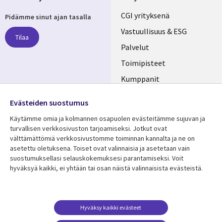
Useful
CGI yrityksenä
Pidämme sinut ajan tasalla
links
Vastuullisuus & ESG
Tilaa
FINLAND
Palvelut
Toimipisteet
Kumppanit
Seuraa meitä
Uutishuone
Evästeiden suostumus
Social
Ura CGI:llä
Käytämme omia ja kolmannen osapuolen evästeitämme sujuvan ja
Media
turvallisen verkkosivuston tarjoamiseksi. Jotkut ovat
FINLAND
välttämättömiä verkkosivustomme toiminnan kannalta ja ne on
asetettu oletuksena. Toiset ovat valinnaisia ​​ja asetetaan vain
Resurssikeskus
Lisätietoa
suostumuksellasi selauskokemuksesi parantamiseksi. Voit
hyväksyä kaikki, ei yhtään tai osan näistä valinnaisista evästeistä.
Library
Legal
Asiakastarinat
Tietosuoja
Links
FINLAND
Artikkelit
Tietosuojaseloste
FINLAND
Blogit
Käyttöehdot
Hyväksy kaikki evästeet
Tapahtumat
Yhteystiedot