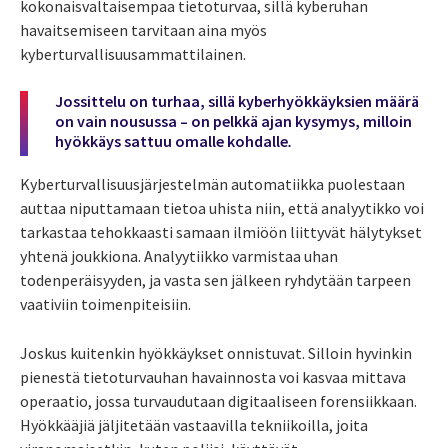
kokonaisvaltaisempaa tietoturvaa, sillä kyberuhan
havaitsemiseen tarvitaan aina myös
kyberturvallisuusammattilainen.
Jossittelu on turhaa, sillä kyberhyökkäyksien määrä
on vain nousussa – on pelkkä ajan kysymys, milloin
hyökkäys sattuu omalle kohdalle
.
Kyberturvallisuusjärjestelmän automatiikka puolestaan
auttaa niputtamaan tietoa uhista niin, että analyytikko voi
tarkastaa tehokkaasti samaan ilmiöön liittyvät hälytykset
yhtenä joukkiona. Analyytiikko varmistaa uhan
todenperäisyyden, ja vasta sen jälkeen ryhdytään tarpeen
vaativiin toimenpiteisiin.
Joskus kuitenkin hyökkäykset onnistuvat. Silloin hyvinkin
pienestä tietoturvauhan havainnosta voi kasvaa mittava
operaatio, jossa turvaudutaan digitaaliseen forensiikkaan.
Hyökkääjiä jäljitetään vastaavilla tekniikoilla, joita