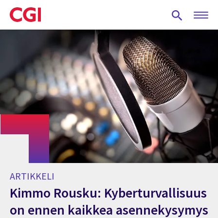
Skip
to
main
content
ARTIKKELI
Kimmo Rousku: Kyberturvallisuus
on ennen kaikkea asennekysymys