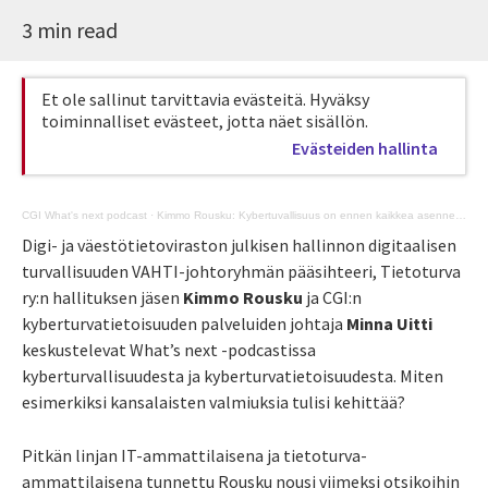
3 min read
Et ole sallinut tarvittavia evästeitä. Hyväksy
toiminnalliset evästeet, jotta näet sisällön.
Evästeiden hallinta
CGI What's next podcast
·
Kimmo Rousku: Kybertuvallisuus on ennen kaikkea asennekysymys
Digi- ja väestötietoviraston julkisen hallinnon digitaalisen
turvallisuuden VAHTI-johtoryhmän pääsihteeri, Tietoturva
ry:n hallituksen jäsen
Kimmo Rousku
ja CGI:n
kyberturvatietoisuuden palveluiden johtaja
Minna Uitti
keskustelevat What’s next -podcastissa
kyberturvallisuudesta ja kyberturvatietoisuudesta. Miten
esimerkiksi kansalaisten valmiuksia tulisi kehittää?
Pitkän linjan IT-ammattilaisena ja tietoturva-
ammattilaisena tunnettu Rousku nousi viimeksi otsikoihin