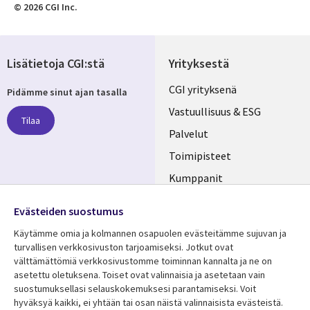
© 2026 CGI Inc.
Lisätietoja CGI:stä
Yrityksestä
Useful
CGI yrityksenä
Pidämme sinut ajan tasalla
links
Vastuullisuus & ESG
Tilaa
FINLAND
Palvelut
Toimipisteet
Kumppanit
Seuraa meitä
Uutishuone
Evästeiden suostumus
Social
Ura CGI:llä
Käytämme omia ja kolmannen osapuolen evästeitämme sujuvan ja
Media
turvallisen verkkosivuston tarjoamiseksi. Jotkut ovat
FINLAND
välttämättömiä verkkosivustomme toiminnan kannalta ja ne on
asetettu oletuksena. Toiset ovat valinnaisia ​​ja asetetaan vain
Resurssikeskus
Lisätietoa
suostumuksellasi selauskokemuksesi parantamiseksi. Voit
hyväksyä kaikki, ei yhtään tai osan näistä valinnaisista evästeistä.
Library
Legal
Asiakastarinat
Tietosuoja