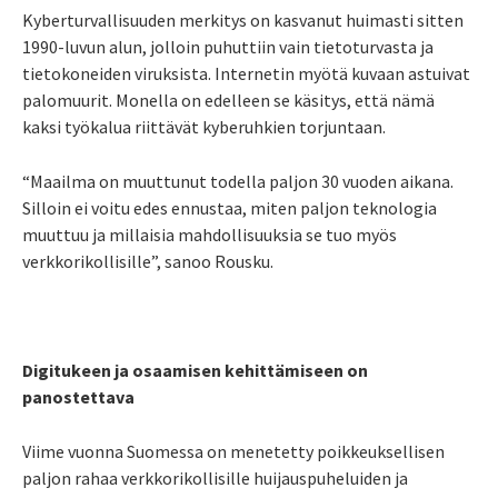
Kyberturvallisuuden merkitys on kasvanut huimasti sitten
1990-luvun alun, jolloin puhuttiin vain tietoturvasta ja
tietokoneiden viruksista. Internetin myötä kuvaan astuivat
palomuurit. Monella on edelleen se käsitys, että nämä
kaksi työkalua riittävät kyberuhkien torjuntaan.
“Maailma on muuttunut todella paljon 30 vuoden aikana.
Silloin ei voitu edes ennustaa, miten paljon teknologia
muuttuu ja millaisia mahdollisuuksia se tuo myös
verkkorikollisille”, sanoo Rousku.
Digitukeen ja osaamisen kehittämiseen on
panostettava
Viime vuonna Suomessa on menetetty poikkeuksellisen
paljon rahaa verkkorikollisille huijauspuheluiden ja