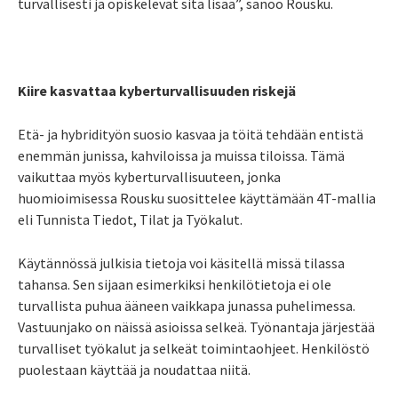
turvallisesti ja opiskelevat sitä lisää”, sanoo Rousku.
Kiire kasvattaa kyberturvallisuuden riskejä
Etä- ja hybridityön suosio kasvaa ja töitä tehdään entistä
enemmän junissa, kahviloissa ja muissa tiloissa. Tämä
vaikuttaa myös kyberturvallisuuteen, jonka
huomioimisessa Rousku suosittelee käyttämään 4T-mallia
eli Tunnista Tiedot, Tilat ja Työkalut.
Käytännössä julkisia tietoja voi käsitellä missä tilassa
tahansa. Sen sijaan esimerkiksi henkilötietoja ei ole
turvallista puhua ääneen vaikkapa junassa puhelimessa.
Vastuunjako on näissä asioissa selkeä. Työnantaja järjestää
turvalliset työkalut ja selkeät toimintaohjeet. Henkilöstö
puolestaan käyttää ja noudattaa niitä.