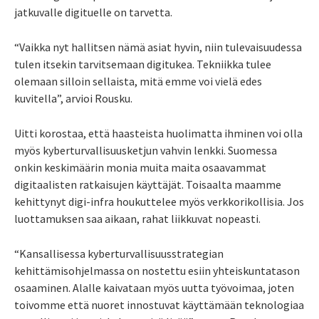
jatkuvalle digituelle on tarvetta.
“Vaikka nyt hallitsen nämä asiat hyvin, niin tulevaisuudessa
tulen itsekin tarvitsemaan digitukea. Tekniikka tulee
olemaan silloin sellaista, mitä emme voi vielä edes
kuvitella”, arvioi Rousku.
Uitti korostaa, että haasteista huolimatta ihminen voi olla
myös kyberturvallisuusketjun vahvin lenkki. Suomessa
onkin keskimäärin monia muita maita osaavammat
digitaalisten ratkaisujen käyttäjät. Toisaalta maamme
kehittynyt digi-infra houkuttelee myös verkkorikollisia. Jos
luottamuksen saa aikaan, rahat liikkuvat nopeasti.
“Kansallisessa kyberturvallisuusstrategian
kehittämisohjelmassa on nostettu esiin yhteiskuntatason
osaaminen. Alalle kaivataan myös uutta työvoimaa, joten
toivomme että nuoret innostuvat käyttämään teknologiaa