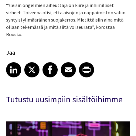
“Yleisin ongelmien aiheuttaja on kiire ja inhimilliset
virheet. Toiveena olisi, että aivojen ja näppäimistön väliin
syntyisi ylimääräinen suojakerros. Mietittäisiin aina mitä
ollaan tekemässä ja mitä siitä voi seurata”, korostaa
Rousku.
Jaa
Share article on LinkedIn
Share article on X
Share article on Facebook
Share article on Email
Share article on Print
LinkedIn
X
Facebook
Email
Print
Tutustu uusimpiin sisältöihimme