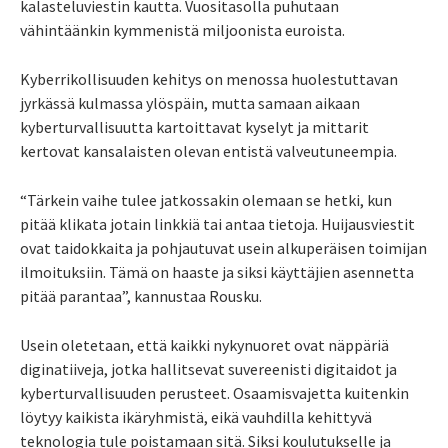
kalasteluviestin kautta. Vuositasolla puhutaan
vähintäänkin kymmenistä miljoonista euroista.
Kyberrikollisuuden kehitys on menossa huolestuttavan
jyrkässä kulmassa ylöspäin, mutta samaan aikaan
kyberturvallisuutta kartoittavat kyselyt ja mittarit
kertovat kansalaisten olevan entistä valveutuneempia.
“Tärkein vaihe tulee jatkossakin olemaan se hetki, kun
pitää klikata jotain linkkiä tai antaa tietoja. Huijausviestit
ovat taidokkaita ja pohjautuvat usein alkuperäisen toimijan
ilmoituksiin. Tämä on haaste ja siksi käyttäjien asennetta
pitää parantaa”, kannustaa Rousku.
Usein oletetaan, että kaikki nykynuoret ovat näppäriä
diginatiiveja, jotka hallitsevat suvereenisti digitaidot ja
kyberturvallisuuden perusteet. Osaamisvajetta kuitenkin
löytyy kaikista ikäryhmistä, eikä vauhdilla kehittyvä
teknologia tule poistamaan sitä. Siksi koulutukselle ja