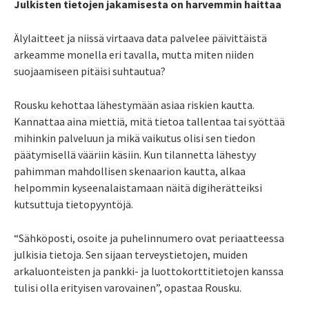
Julkisten tietojen jakamisesta on harvemmin haittaa
Älylaitteet ja niissä virtaava data palvelee päivittäistä
arkeamme monella eri tavalla, mutta miten niiden
suojaamiseen pitäisi suhtautua?
Rousku kehottaa lähestymään asiaa riskien kautta.
Kannattaa aina miettiä, mitä tietoa tallentaa tai syöttää
mihinkin palveluun ja mikä vaikutus olisi sen tiedon
päätymisellä vääriin käsiin. Kun tilannetta lähestyy
pahimman mahdollisen skenaarion kautta, alkaa
helpommin kyseenalaistamaan näitä digiherätteiksi
kutsuttuja tietopyyntöjä.
“Sähköposti, osoite ja puhelinnumero ovat periaatteessa
julkisia tietoja. Sen sijaan terveystietojen, muiden
arkaluonteisten ja pankki- ja luottokorttitietojen kanssa
tulisi olla erityisen varovainen”, opastaa Rousku.