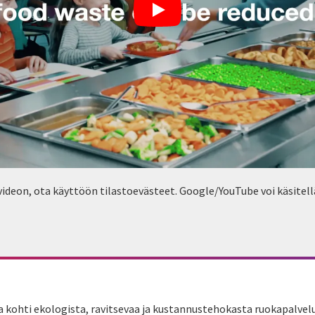
ideon, ota käyttöön tilastoevästeet. Google/YouTube voi käsitellä
a kohti ekologista, ravitsevaa ja kustannustehokasta ruokapalvelu