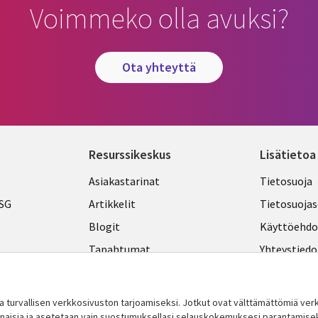
Voimmeko olla avuksi?
ota yhteyttä
Resurssikeskus
Lisätietoa
Library
Legal
Asiakastarinat
Tietosuoja
Links
FINLA
ESG
Artikkelit
Tietosuojas
FINLAND
Blogit
Käyttöehdo
Tapahtumat
Yhteystiedo
Podcastit
Evästeasetu
Viewpoints
turvallisen verkkosivuston tarjoamiseksi. Jotkut ovat välttämättömiä v
Katso lisää
innaisia ​​ja asetetaan vain suostumuksellasi selauskokemuksesi parantamise