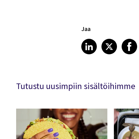
Jaa
Share article
Share art
Shar
LinkedIn
X
Tutustu uusimpiin sisältöihimme