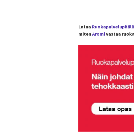
Lataa
Ruokapalvelupääll
miten
Aromi
vastaa ruoka