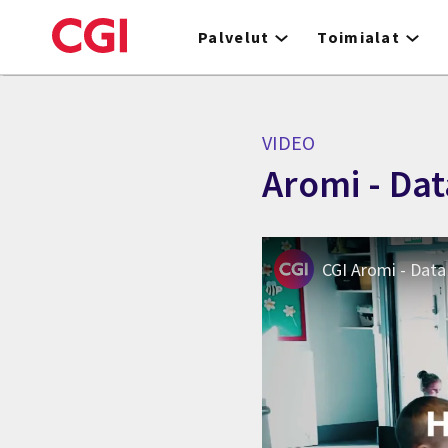
Skip
to
Palvelut
Toimialat
main
content
VIDEO
Aromi - Dat
CGI Aromi - Data