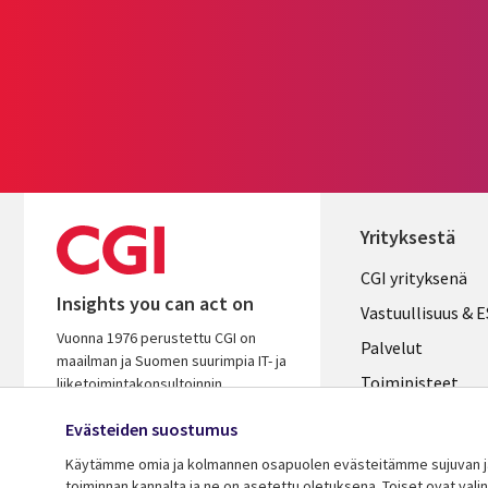
Yrityksestä
Useful
CGI yrityksenä
Insights you can act on
links
Vastuullisuus & 
Vuonna 1976 perustettu CGI on
FINLAND
Palvelut
maailman ja Suomen suurimpia IT- ja
Toimipisteet
liiketoimintakonsultoinnin
palveluyhtiöitä. Oivaltavana ja
Kumppanit
Evästeiden suostumus
osaavana kumppanina autamme
Uutishuone
varmistamaan asiakkaidemme
Käytämme omia ja kolmannen osapuolen evästeitämme sujuvan ja 
menestyksen.
Ura CGI:llä
toiminnan kannalta ja ne on asetettu oletuksena. Toiset ovat val