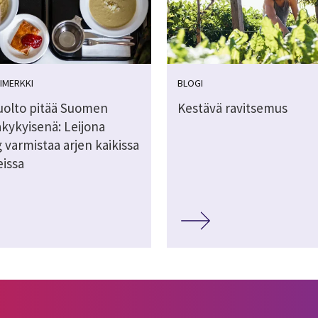
IMERKKI
BLOGI
olto pitää Suomen
Kestävä ravitsemus
akykyisenä: Leijona
 varmistaa arjen kaikissa
eissa