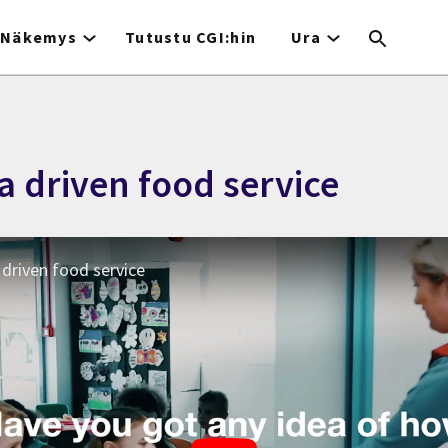
Näkemys
Tutustu CGI:hin
Ura
a driven food service
 driven food service