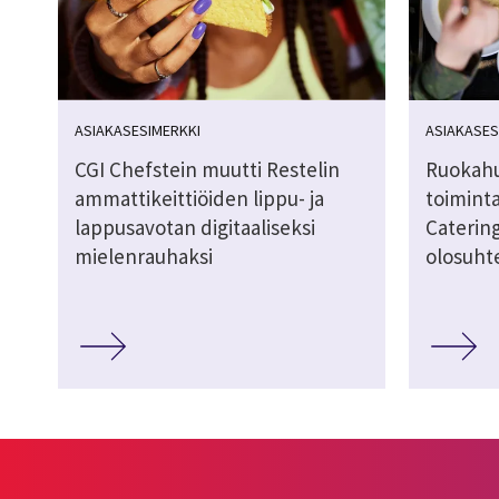
ASIAKASESIMERKKI
ASIAKASES
CGI Chefstein muutti Restelin
Ruokahu
ammattikeittiöiden lippu- ja
toimint
lappusavotan digitaaliseksi
Catering
mielenrauhaksi
olosuht