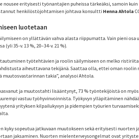
nousee erityisesti työnantajien puheissa tärkeäksi, samoin kuin 
stannut henkilöstöjohtamisen johtava konsultti
Henna Ahtola
CG
miseen luotetaan
ilymiseen on yllättävän vahva alasta riippumatta. Vain pieni os
 (yli 35-v. 13 %, 20–34-v. 21 %).
autuminen työtehtävien ja roolin säilymiseen on melko ristiriita
hdistusta aiheuttavana tekijänä. Saattaa olla, ettei oman roolin 
dä muutosvastarinnan takia”, analysoi Ahtola.
asvanut ja muutostahti lisääntynyt, 73 % työntekijöistä on myös 
suurempi vastuu työhyvinvoinnista. Työkyvyn ylläpitäminen nähdää
tenä yrityksen kilpailukyvyn ja pidempien työurien turvaamiseks
alta.
en kyky sopeutua jatkuvaan muutokseen sekä erityisesti nuorten 
rtaan jaksaminen. Nuorten mielenterveysongelmat ovat yrityste