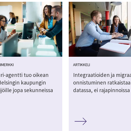
IMERKKI
ARTIKKELI
ri-agentti tuo oikean
Integraatioiden ja migra
Helsingin kaupungin
onnistuminen ratkaistaa
jöille jopa sekunneissa
datassa, ei rajapinnoissa