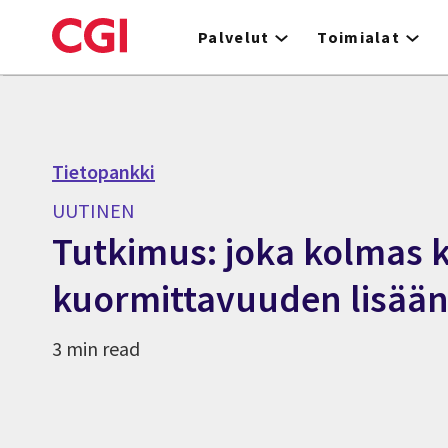
Skip
to
Palvelut
Toimialat
main
content
Tietopankki
UUTINEN
Tutkimus: joka kolmas 
kuormittavuuden lisää
3 min read