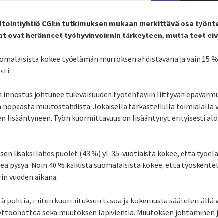
tointiyhtiö CGI:n tutkimuksen mukaan merkittävä osa työnte
jat ovat heränneet työhyvinvoinnin tärkeyteen, mutta teot eivä
omalaisista kokee työelämän murroksen ahdistavana ja vain 15 %
sti.
n innostus johtunee tulevaisuuden työtehtäviin liittyvän epävarmu
 nopeasta muutostahdista. Jokaisella tarkastellulla toimialall
 lisääntyneen. Työn kuormittavuus on lisääntynyt erityisesti aloi
 lisäksi lähes puolet (43 %) yli 35-vuotiaista kokee, että työe
kea pysyä. Noin 40 % kaikista suomalaisista kokee, että työskent
rin vuoden aikana.
ytä pohtia, miten kuormituksen tasoa ja kokemusta säätelemällä 
yttöönottoa sekä muutoksen läpivientiä. Muutoksen johtaminen j