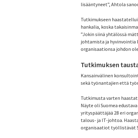
lisääntyneet”, Ahtola sano
Tutkimukseen haastatelluis
hankalia, koska takaisinmak
”Jokin siinä yhtälössä mät
johtamista ja hyvinvointia
organisaationsa johdon ole
Tutkimuksen taustal
Kansainvälinen konsultointi
sekä työnantajien että ty
Tutkimusta varten haastate
Näyte oli Suomea edustava j
yrityspäättäjää 28 eri orga
talous- ja IT-johtoa. Haa
organisaatiot työllistävät 