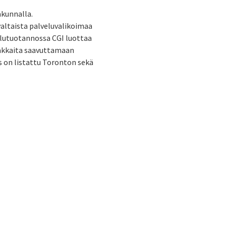
akunnalla.
valtaista palveluvalikoimaa
velutuotannossa CGI luottaa
siakkaita saavuttamaan
ys on listattu Toronton sekä