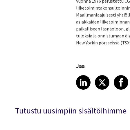
Vuonna 1976 perustettu CG
liiketoimintakonsultoinnin 
Maailmanlaajuisesti yhtiöll
asiakkaiden liiketoiminnan 
paikalliseen läsnäoloon, g
tuloksia ja onnistumaan dig
New Yorkin pörsseissä (TSX:
Jaa
Share article
Share art
Shar
LinkedIn
X
Tutustu uusimpiin sisältöihimme