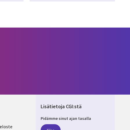
Lisätietoja CGI:stä
Pidämme sinut ajan tasalla
ND
eloste