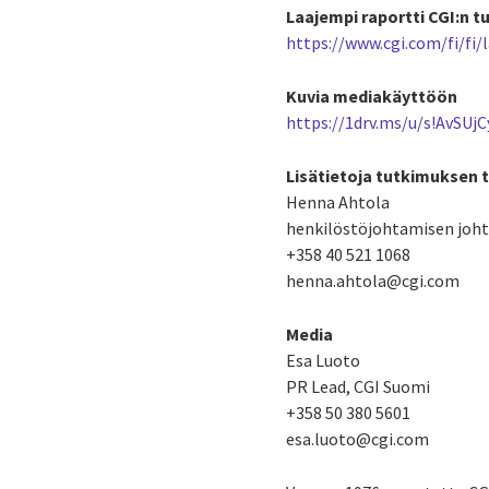
Laajempi raportti CGI:n t
https://www.cgi.com/fi/f
Kuvia mediakäyttöön
https://1drv.ms/u/s!AvSUj
Lisätietoja tutkimuksen 
Henna Ahtola
henkilöstöjohtamisen joht
+358 40 521 1068
henna.ahtola@cgi.com
Media
Esa Luoto
PR Lead, CGI Suomi
+358 50 380 5601
esa.luoto@cgi.com