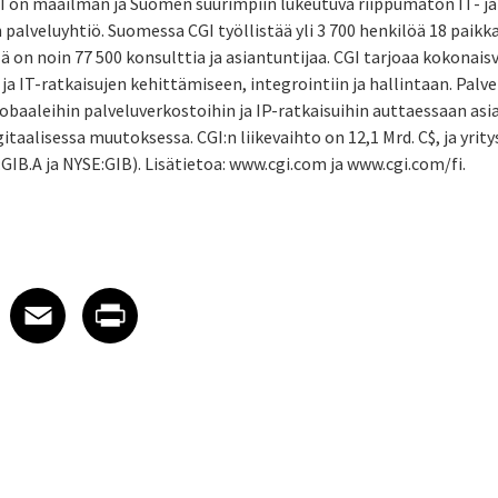
I on maailman ja Suomen suurimpiin lukeutuva riippumaton IT- ja
palveluyhtiö. Suomessa CGI työllistää yli 3 700 henkilöä 18 paikk
ä on noin 77 500 konsulttia ja asiantuntijaa. CGI tarjoaa kokonais
ja IT-ratkaisujen kehittämiseen, integrointiin ja hallintaan. Pal
lobaaleihin palveluverkostoihin ja IP-ratkaisuihin auttaessaan a
itaalisessa muutoksessa. CGI:n liikevaihto on 12,1 Mrd. C$, ja yrit
GIB.A ja NYSE:GIB). Lisätietoa: www.cgi.com ja www.cgi.com/fi.
 on LinkedIn
icle on X
e article on Facebook
Share article on Email
Share article on Print
Facebook
Email
Print