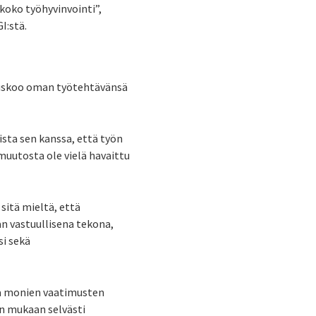
koko työhyvinvointi”,
I:stä.
a uskoo oman työtehtävänsä
ista sen kanssa, että työn
muutosta ole vielä havaittu
sitä mieltä, että
n vastuullisena tekona,
i sekä
ja monien vaatimusten
n mukaan selvästi