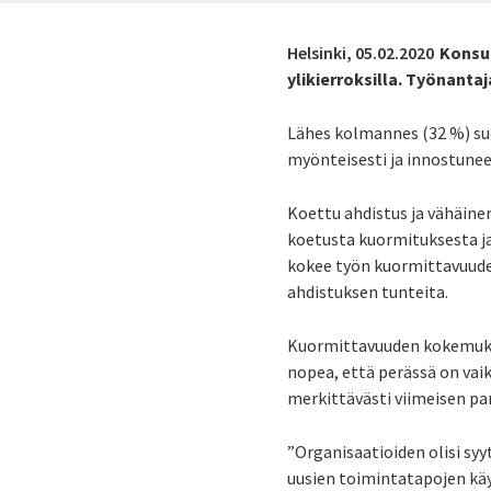
Helsinki,
05.02.2020
Konsul
ylikierroksilla. Työnanta
Lähes kolmannes (32 %) su
myönteisesti ja innostunee
Koettu ahdistus ja vähäine
koetusta kuormituksesta ja
kokee työn kuormittavuuden
ahdistuksen tunteita.
Kuormittavuuden kokemuksen
nopea, että perässä on vai
merkittävästi viimeisen pa
”Organisaatioiden olisi sy
uusien toimintatapojen kä