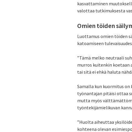
kasvattaminen muutokselle 
valottaa tutkimuksesta va
Omien töiden säily
Luottamus omien töiden sä
katoamiseen tulevaisuudessa
”Tämä melko neutraali suht
murros kuitenkin koetaan a
tai sitä ei ehkä haluta näh
Samalla kun kuormitus on k
työnantajan pitäisi ottaa 
mutta myös välttämättömyy
työntekijämielikuvan kann
”Huolta aiheuttaa yksilöid
kohteena olevan esimiespo