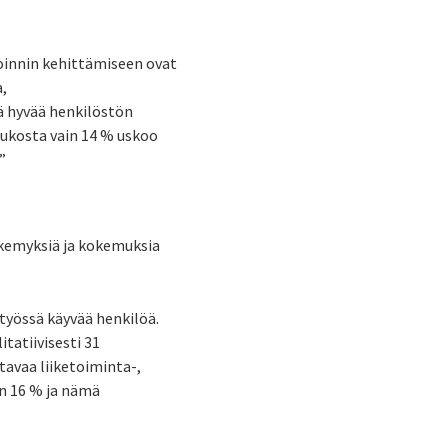
voinnin kehittämiseen ovat
a,
ää hyvää henkilöstön
oukosta vain 14 % uskoo
”
näkemyksiä ja kokemuksia
työssä käyvää henkilöä.
itatiivisesti 31
tavaa liiketoiminta-,
n 16 % ja nämä