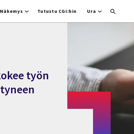
Näkemys
Tutustu CGI:hin
Ura
kokee työn
ntyneen