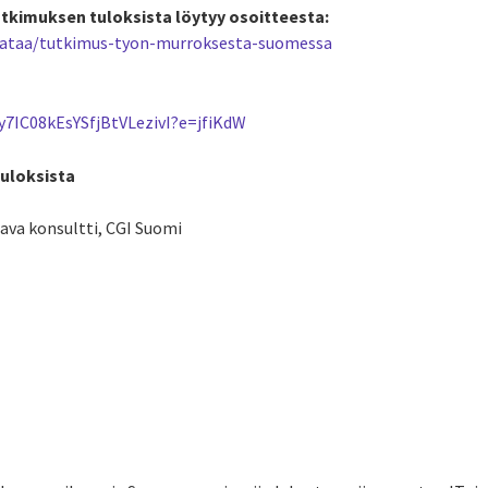
utkimuksen tuloksista löytyy osoitteesta:
i/lataa/tutkimus-tyon-murroksesta-suomessa
Cy7IC08kEsYSfjBtVLezivI?e=jfiKdW
tuloksista
ava konsultti, CGI Suomi