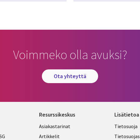
Voimmeko olla avuksi?
ota yhteyttä
Resurssikeskus
Lisätietoa
Library
Legal
Asiakastarinat
Tietosuoja
Links
FINLA
ESG
Artikkelit
Tietosuojas