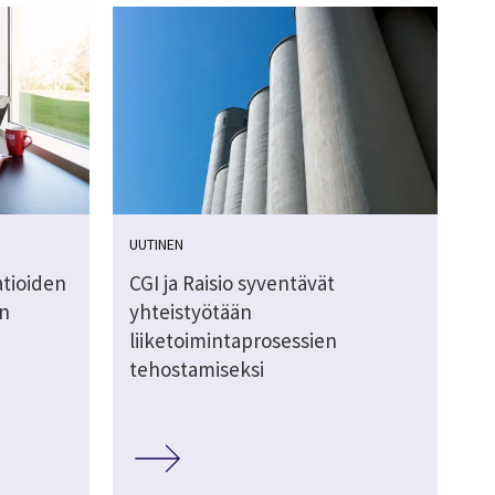
UUTINEN
atioiden
CGI ja Raisio syventävät
n
yhteistyötään
liiketoimintaprosessien
tehostamiseksi