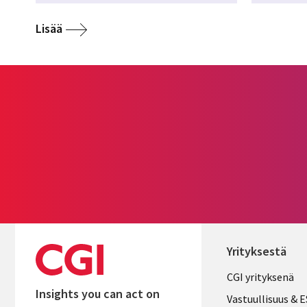
Lisää
Yrityksestä
Useful
CGI yrityksenä
Insights you can act on
links
Vastuullisuus & 