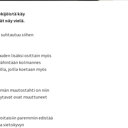
kijöistä käy
t näy vielä.
 suhtautuu siihen
uden lisäksi osittain myös
a vähintään kolmannes
lla, joilla koetaan myös
lämän muutostahti on niin
elytavat ovat muuttuneet
voitaisiin paremmin edistää
a sietokyvyn