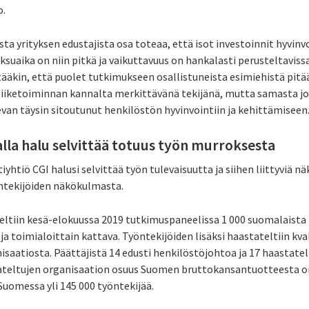
o.
ta yrityksen edustajista osa toteaa, että isot investoinnit hyvin
suaika on niin pitkä ja vaikuttavuus on hankalasti perusteltaviss
tääkin, että puolet tutkimukseen osallistuneista esimiehistä pit
 liiketoiminnan kannalta merkittävänä tekijänä, mutta samasta j
van täysin sitoutunut henkilöstön hyvinvointiin ja kehittämiseen.
la halu selvittää totuus työn murroksesta
yhtiö CGI halusi selvittää työn tulevaisuutta ja siihen liittyviä 
öntekijöiden näkökulmasta.
ltiin kesä-elokuussa 2019 tutkimuspaneelissa 1 000 suomalaista 
a toimialoittain kattava. Työntekijöiden lisäksi haastateltiin kval
nisaatiosta. Päättäjistä 14 edusti henkilöstöjohtoa ja 17 haastatel
stateltujen organisaation osuus Suomen bruttokansantuotteesta o
Suomessa yli 145 000 työntekijää.