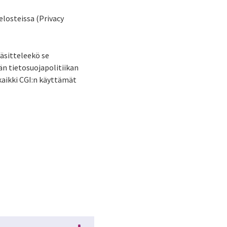
elosteissa (Privacy
käsitteleekö se
än tietosuojapolitiikan
 kaikki CGI:n käyttämät