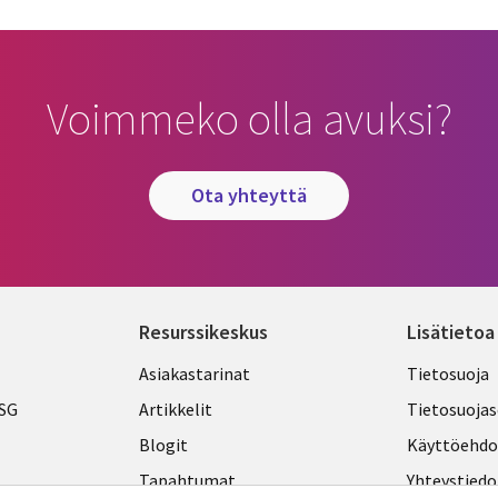
Voimmeko olla avuksi?
ota yhteyttä
Resurssikeskus
Lisätietoa
Library
Legal
Asiakastarinat
Tietosuoja
Links
FINLA
ESG
Artikkelit
Tietosuojas
FINLAND
Blogit
Käyttöehdo
Tapahtumat
Yhteystiedo