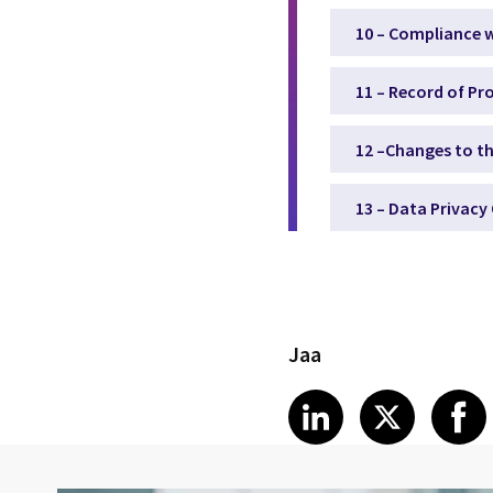
10 – Compliance w
11 – Record of Pro
12 –Changes to th
13 – Data Privacy
Jaa
Share article
Share art
Shar
LinkedIn
X