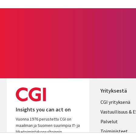
Yrityksestä
Useful
CGI yrityksenä
Insights you can act on
links
Vastuullisuus & 
Vuonna 1976 perustettu CGI on
FINLAND
Palvelut
maailman ja Suomen suurimpia IT- ja
Toimipisteet
liiketoimintakonsultoinnin