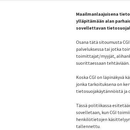
Maailmanlaajuisena tietot
ylläpitämään alan parhai
sovellettavan tietosuoja
Osana tätä sitoumusta CGI 
palveluksessa tai jotka toi
toimittajat/myyjät, alihank
suorittaessaan tehtäviään.
Koska CGI on läpinäkyvä kä
jonka tarkoituksena on ker
tietosuojakäytännöistä ja o
Tässä politiikassa esitetää
sovelletaan, kun CGI toimii
henkilötietojen käsittelyyn
tallennettu.