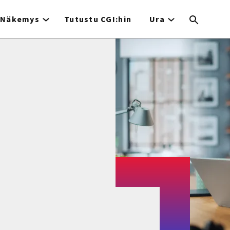
Näkemys
Tutustu CGI:hin
Ura