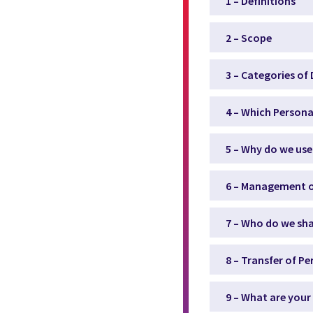
1 – Definitions
2 – Scope
3 – Categories of
4 – Which Person
5 – Why do we use
6 – Management o
7 – Who do we sha
8 – Transfer of P
9 – What are your