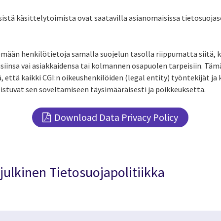
istä käsittelytoimista ovat saatavilla asianomaisissa tietosuojas
emään henkilötietoja samalla suojelun tasolla riippumatta siitä, 
isiinsa vai asiakkaidensa tai kolmannen osapuolen tarpeisiin. Täm
että kaikki CGI:n oikeushenkilöiden (legal entity) työntekijät ja
stuvat sen soveltamiseen täysimääräisesti ja poikkeuksetta.
Download Data Privacy Policy
julkinen Tietosuojapolitiikka