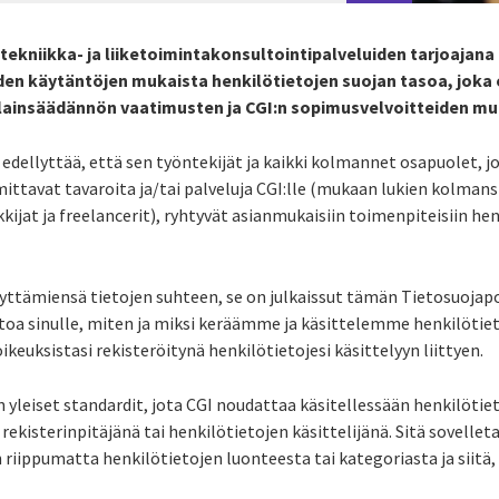
ekniikka- ja liiketoimintakonsultointipalveluiden tarjoajana
den käytäntöjen mukaista henkilötietojen suojan tasoa, joka
lainsäädännön vaatimusten ja CGI:n sopimusvelvoitteiden mu
edellyttää, että sen työntekijät ja kaikki kolmannet osapuolet, j
mittavat tavaroita ja/tai palveluja CGI:lle (mukaan lukien kolman
kijat ja freelancerit), ryhtyvät asianmukaisiin toimenpiteisiin he
yttämiensä tietojen suhteen, se on julkaissut tämän Tietosuojapoli
toa sinulle, miten ja miksi keräämme ja käsittelemme henkilötieto
ikeuksistasi rekisteröitynä henkilötietojesi käsittelyyn liittyen.
n yleiset standardit, jota CGI noudattaa käsitellessään henkilötiet
 rekisterinpitäjänä tai henkilötietojen käsittelijänä. Sitä sovelle
 riippumatta henkilötietojen luonteesta tai kategoriasta ja siitä, 