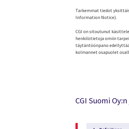
Tarkemmat tiedot yksittäis
Information Notice).
CGI on sitoutunut käsittel
henkilötietoja omiin tarpe
täytäntöönpano edellyttää, 
kolmannet osapuolet osalli
CGI Suomi Oy:n 