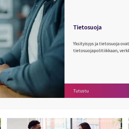
Tietosuoja
Yksityisyys ja tietosuoja ov
tietosuojapolitiikkaan, ver
Tietosuoja
Tutustu