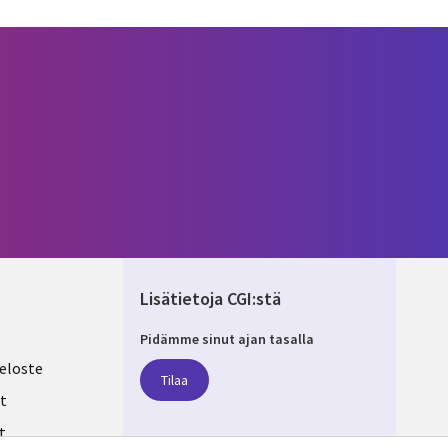
Lisätietoja CGI:stä
Pidämme sinut ajan tasalla
ND
eloste
Tilaa
t
t