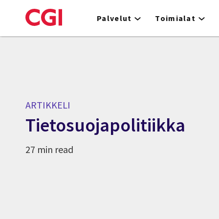
Skip
to
Palvelut
Toimialat
main
content
ARTIKKELI
Tietosuojapolitiikka
27 min read