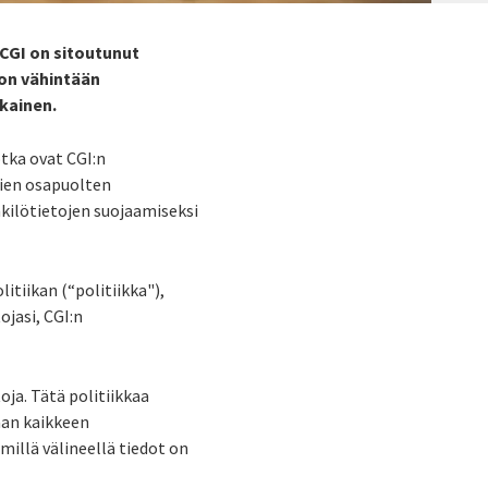
 CGI on sitoutunut
 on vähintään
kainen.
otka ovat CGI:n
sien osapuolten
nkilötietojen suojaamiseksi
tiikan (“politiikka"),
jasi, CGI:n
oja. Tätä politiikkaa
taan kaikkeen
millä välineellä tiedot on